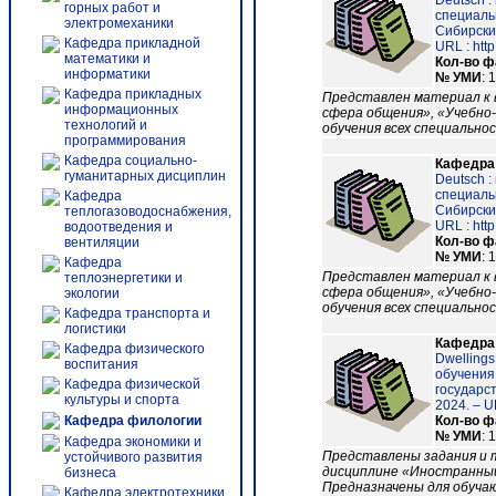
Deutsch 
горных работ и
специаль
электромеханики
Сибирский
Кафедра прикладной
URL : http
математики и
Кол-во 
информатики
№ УМИ
: 
Кафедра прикладных
Представлен материал к 
информационных
сфера общения», «Учебно-
технологий и
обучения всех специально
программирования
Кафедра социально-
Кафедра
гуманитарных дисциплин
Deutsch 
специаль
Кафедра
Сибирски
теплогазоводоснабжения,
URL : http
водоотведения и
Кол-во 
вентиляции
№ УМИ
: 
Кафедра
Представлен материал к 
теплоэнергетики и
сфера общения», «Учебно-
экологии
обучения всех специально
Кафедра транспорта и
логистики
Кафедра
Кафедра физического
Dwellings
воспитания
обучения
Кафедра физической
государст
культуры и спорта
2024. – UR
Кафедра филологии
Кол-во 
№ УМИ
: 
Кафедра экономики и
Представлены задания и 
устойчивого развития
дисциплине «Иностранный
бизнеса
Предназначены для обуча
Кафедра электротехники,