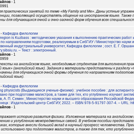
файлов
- 1
10991
я практических занятий по теме «My Family and Me». Даны устные упраж
нции, позволяющей осуществлять общение на иностранном языке. Также 
ны для обучающихся очной и очно-заочной форм обучения всех специальнос
-
Кафедра филологии
e region is Kuzbass : методические указания к выполнению практических рабо
 по направлениям подготовки, реализуемым в СибГИУ / Министерство науки 
венный индустриальный университет, Кафедра филологии ; сост. Е. Г. Оршанс
rary.sibsiu.ru. – Текст : электронный.
файлов
- 1
10959
тексты на английском языке, необходимые студентам для выполнения пра
 язык» (английский язык). Задания и материалы представлены к разделу 
значены для обучающихся очной формы обучения по направлениям подготовк
ийский язык).
-
Кафедра филологии
ing physicists (Выдающиеся ученые-физики) : учебное пособие : для аспирант
ано при подготовке магистров, а также для тех, кто углубленно изучает английск
в, А. П. Семин ; Министерство науки и высшего образования Российской Фед
нецк : Издательский центр СибГИУ, 2022. – ISBN 978-5-91797-307-4. – URL: http: /
файлов
- 1
тражает историю развития физики. Изложение материала на английском я
ирению и углублению межпредметных связей. В учебном пособии представл
ках, которые внесли большой вклад в научный прогресс человечества. Пр
использовано при подготовке магистров, а также для тех, кто углубленно