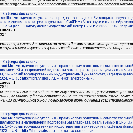
 для развития навыков устной речи, грамматически, для закрепления грам
их французский язык, в соответствии с направлениями подготовки бакал
-
Кафедра филологии
 famille : методические указания : предназначены для обучающихся, изучающ
иата и специалитета, реализуемыми в СибГИУ / М-во науки и высш. образовани
. П. Бабицкая. – Новокузнецк : Издательский центр СибГИУ, 2022. – URL: http://lib
файлов
- 1
8327
ажнения, тексты для чтения по теме «Я и моя семья», контрольно-трени
я обучающихся, изучающих французский язык, в соответствии с направле
-
Кафедра филологии
y and Me : методические указания к практическим занятиям и самостоятельно
циальностей и направлений подготовки бакалавриата, реализуемых в СибГИУ 
и, Сибирский государственный индустриальный университет, Кафедра филологи
24. – URL : http://library.sibsiu.ru. – Текст: электронный.
файлов
- 1
12871
я практических занятий по теме «My Family and Me». Даны устные упраж
нции, позволяющей осуществлять общение на иностранном языке. Также 
ны для обучающихся очной и очно-заочной форм обучения всех специальнос
-
Кафедра филологии
y and Me : методические указания к практическим занятиям и самостоятельно
циальностей и направлений подготовки бакалавриата, реализуемых в СибГИУ 
и, Сибирский государственный индустриальный университет, Кафедра филологи
23. – URL : http://library.sibsiu.ru. – Текст : электронный.