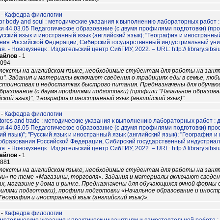
-
Кафедра филологии
. For body and soul : методические указания к выполнению лабораторных раб
ки 44.03.05 Педагогическое образование (с двумя профилями подготовки) (п
Русский язык и иностранный язык (английский язык); "География и иностранный
ния Российской Федерации, Сибирский государственный индустриальный универ
. - Новокузнецк : Издательский центр СибГИУ, 2022. – URL: http:// library.sibsiu
файлов
- 1
9094
тексты на английском языке, необходимые студентам для работы на заня
и". Задания и материалы включают сведения о традициях еды в семье, люб
остоинствах и недостатках быстрого питания. Предназначены для обучаю
бразование (с двумя профилями подготовки) (профили "Начальное образован
кий язык)"; "География и иностранный язык (английский язык)".
-
Кафедра филологии
. Stores and trade : методические указания к выполнению лабораторных рабо
ки 44.03.05 Педагогическое образование (с двумя профилями подготовки) пр
ий язык)"; "Русский язык и иностранный язык (английский язык); "География и
образования Российской Федерации, Сибирский государственный индустриальны
. - Новокузнецк : Издательский центр СибГИУ, 2022. – URL: http:// library.sibsiu
файлов
- 1
9881
тексты на английском языке, необходимые студентам для работы на заня
чи» по теме «Магазины, торговля». Задания и материалы включают сведе
х, магазине у дома и рынке. Предназначены для обучающихся очной формы 
филями подготовки), профили подготовки «Начальное образование и иностр
«География и иностранный язык (английский язык)».
-
Кафедра филологии