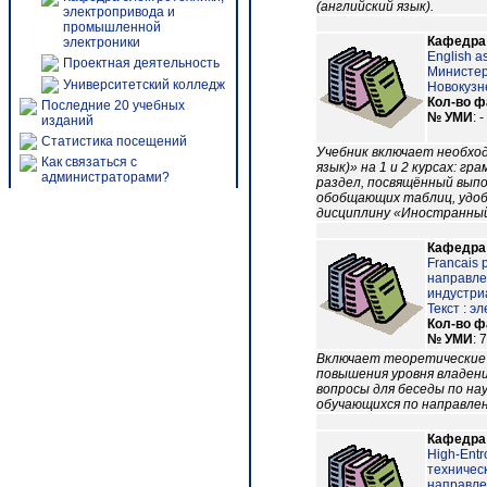
(английский язык).
электропривода и
промышленной
Кафедра
электроники
English a
Проектная деятельность
Министер
Университетский колледж
Новокузне
Кол-во 
Последние 20 учебных
№ УМИ
: -
изданий
Статистика посещений
Учебник включает необхо
Как связаться с
язык)» на 1 и 2 курсах: 
администраторами?
раздел, посвящённый выпо
обобщающих таблиц, удобн
дисциплину «Иностранный 
Кафедра
Francais 
направле
индустриа
Текст : э
Кол-во 
№ УМИ
: 
Включает теоретические 
повышения уровня владен
вопросы для беседы по на
обучающихся по направлен
Кафедра
High-Entr
техничес
направлен