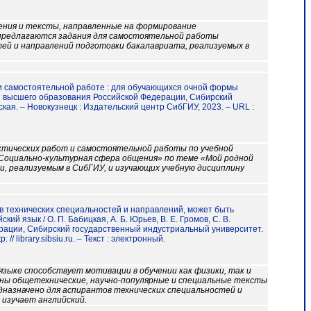
нения и тексты, направленные на формирование
предлагаются задания для самостоятельной работы
тей и направлений подготовки бакалавриата, реализуемых в
т и самостоятельной работе : для обучающихся очной формы
и высшего образования Российской Федерации, Сибирский
кая. – Новокузнецк : Издательский центр СибГИУ, 2023. – URL :
ктических работ и самостоятельной работы по учебной
«Социально-культурная сфера общения» по теме «Мой родной
и, реализуемым в СибГИУ, и изучающих учебную дисциплину
ов технических специальностей и направлений, может быть
ий язык / О. П. Бабицкая, А. Б. Юрьев, В. Е. Громов, С. В.
ерации, Сибирский государственный индустриальный университет.
/ library.sibsiu.ru. – Текст : электронный.
зыке способствует мотивации в обучении как физики, так и
ены общетехнические, научно-популярные и специальные тексты
едназначено для аспирантов технических специальностей и
 изучает английский.