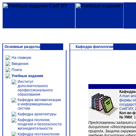
Основные разделы
Кафедра филологии
На главную
Введение
Поиск
Учебные издания
Институт
дополнительного
профессионального
Кафедра
образования
A man and
Кафедра автоматизации
формы об
и информационных
государст
систем
СибГИУ, 20
Кол-во 
Кафедра архитектуры
№ УМИ
: 
Кафедра геологии,
Представлены задания и 
геодезии и безопасности
дисциплине «Иностранный 
жизнедеятельности
природа. Защита окружаю
Кафедра геотехнологии
учебную дисциплину «Инос