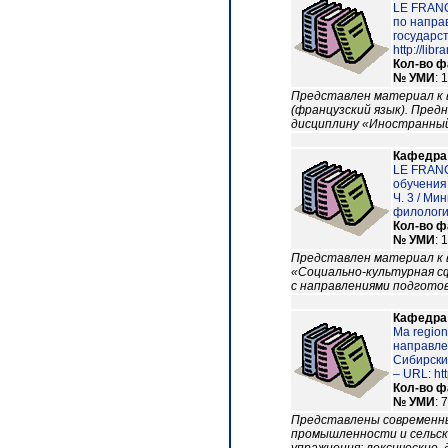
LE FRANÇ
по напра
государст
http://lib
Кол-во 
№ УМИ
: 
Представлен материал к 
(французский язык). Пред
дисциплину «Иностранный 
Кафедра
LE FRANÇ
обучения
Ч. 3 / М
филологии
Кол-во 
№ УМИ
: 
Представлен материал к 
«Социально-культурная сф
с направлениями подгото
Кафедра
Ma region
направле
Сибирски
– URL: htt
Кол-во 
№ УМИ
: 
Представлены современные
промышленности и сельско