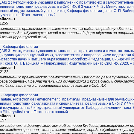
AIS 2 : методические указания к выполнению практических и самостоятельны
влениям подготовки, реализуемым в СибГИУ. В 3 частях. Ч. 2 / Министерство
венный индустриальный университет, Кафедра филологии ; сост. О. П. Бабицк
rary.sibsiu.ru. – Текст : электронный.
файлов
- 1
11255
выполнению практических и самостоятельных работ по разделу «Бытовая
назначены для обучающихся очной и очно-заочной форм обучения по направ
язык» (французский язык).
-
Кафедра филологии
AIS 3 : методические указания к выполнению практических и самостоятельны
, изучающих французский язык, в соответствии с направлениями подготовки 
инистерство науки и высшего образования Российской Федерации, Сибирский
 ; сост. О. П. Бабицкая. – Новокузнецк : Издательский центр СибГИУ, 2023. – URL 
файлов
- 1
12122
выполнению практических и самостоятельных работ по разделу учебной д
ера общения». Предназначены для обучающихся 2 курса очной и очно-заочн
вки бакалавриата и специалитета реализуемыми в СибГИУ.
-
Кафедра филологии
 natale. Protection de l environement : практикум : предназначен для обучающ
ниями подготовки бакалавриата и специалитета, реализуемых в СибГИУ / Ми
й государственный индустриальный университет, Кафедра филологии ; сост. О
p://library.sibsiu.ru. – Текст : электронный.
файлов
- 1
7157
 сведения на французском языке об истории Кузбасса, географическом по
м хозяйстве региона, экологических проблемах, городах Кузбасса и куль