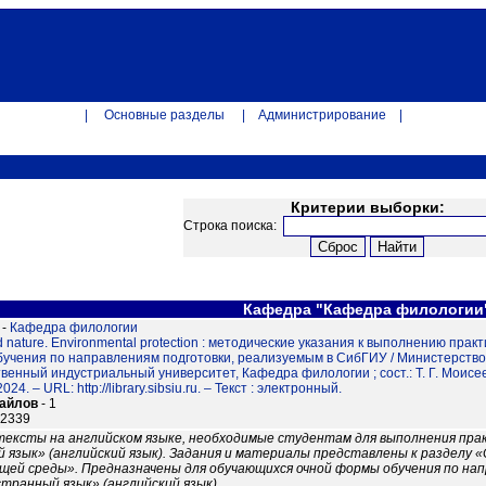
|
Основные разделы
|
Администрирование
|
Критерии выборки:
Строка поиска:
Кафедра "Кафедра филологи
-
Кафедра филологии
 nature. Environmental protection : методические указания к выполнению пра
учения по направлениям подготовки, реализуемым в СибГИУ / Министерство
венный индустриальный университет, Кафедра филологии ; сост.: Т. Г. Моисее
24. – URL: http://library.sibsiu.ru. – Текст : электронный.
файлов
- 1
12339
тексты на английском языке, необходимые студентам для выполнения пра
язык» (английский язык). Задания и материалы представлены к разделу 
щей среды». Предназначены для обучающихся очной формы обучения по нап
транный язык» (английский язык).