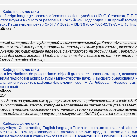
-
Кафедра филологии
s a foreign language: spheres of communication : учебник / Ю. С. Серенков, Е. Г. 
ство науки и высшего образования Российской Федерации, Сибирский госуда
цк : Издательский центр СибГИУ, 2022. – ISBN 978-5-7806-0599-7. – URL: http:// l
файлов
- 1
димый материал для аудиторной и самостоятельной работы обучающихся 
грамматический материал, контрольно-тренировочные упражнения, тексты,
лнению резюмирующего перевода с английского на русский язык. Теоретич
ых для использования. Предназначен для обучающихся по направлениям по
язык (английский язык)».
-
Кафедра филологии
pour les etudiants de postgraduate: objectif grammaire : практикум : предназ
ниям подготовки аспирантуры / Министерство науки и высшего образования 
льный университет, кафедра филологии ; сост. М. А. Рябцева. – Новокузнецк : Из
лектронный.
файлов
- 1
7254
сведения по грамматике французского языка, представленные в виде обо
ия иностранным языком, которые направлены на закрепление усваиваемы
учной тематике, составленные с учетом изученных грамматических явлени
иям подготовки аспирантуры, реализуемым в СибГИУ, а также экстернов.
-
Кафедра филологии
opy Alloys : Comprending English language Technical literature on material s
кие тексты по материаловедению : учебное пособие: предназначено для сту
иям подготовки и специальностям / Ю. С. Серенков, В. Е. Громов, С. В. Конова