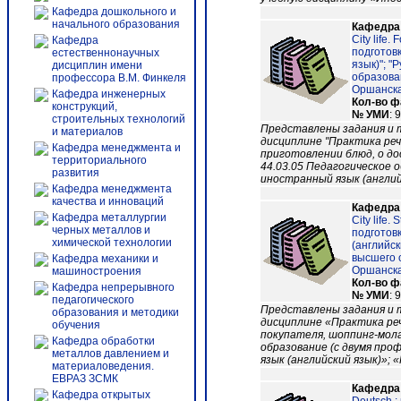
Кафедра дошкольного и
начального образования
Кафедра
City life
Кафедра
подготов
естественнонаучных
язык)"; "
дисциплин имени
образова
профессора В.М. Финкеля
Оршанская
Кафедра инженерных
Кол-во 
конструкций,
№ УМИ
: 
строительных технологий
Представлены задания и 
и материалов
дисциплине "Практика реч
Кафедра менеджмента и
приготовлении блюд, о д
территориального
44.03.05 Педагогическое о
развития
иностранный язык (английс
Кафедра менеджмента
качества и инноваций
Кафедра
Кафедра металлургии
City life
черных металлов и
подготов
химической технологии
(английск
высшего 
Кафедра механики и
Оршанская
машиностроения
Кол-во 
Кафедра непрерывного
№ УМИ
: 
педагогического
Представлены задания и 
образования и методики
дисциплине «Практика ре
обучения
покупателя, шоппинг-мола
Кафедра обработки
образование (с двумя про
металлов давлением и
язык (английский язык)»; 
материаловедения.
ЕВРАЗ ЗСМК
Кафедра
Кафедра открытых