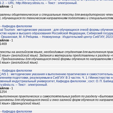
2. – URL: http://library.sibsiu.ru. – Текст : электронный.
файлов
- 1
тавлены общетехнические и специальные тексты для внеаудиторного чте
, обучающихся по техническим направлениям подготовки и специальностям
-
Кафедра филологии
ional Tourism : методические указания : для обучающихся очной формы обучен
ство науки и высшего образования Российской Федерации, Сибирский госуд
 Г. Оршанская, М. А Рябцева. – Новокузнецк : Издательский центр СибГИУ, 2023. – U
файлов
- 1
11469
тексты на английском языке, необходимые студентам для выполнения пра
 язык» (английский язык). Задания и материалы представлены к разделу 
 Предназначены для обучающихся очной формы обучения по направлениям п
язык» (английский язык).
-
Кафедра филологии
AIS 1 : методические указания к выполнению практических и самостоятельны
влениям подготовки, реализуемым в СибГИУ. В 3 частях. Ч. 1 / Министерство
венный индустриальный университет, Кафедра филологии ; сост. О. П. Бабицк
rary.sibsiu.ru. – Текст : электронный.
файлов
- 1
11254
выполнению практических и самостоятельных работ по разделу «Бытовая
назначены для обучающихся очной и очно-заочной форм обучения по направ
язык» (французский язык).
-
Кафедра филологии