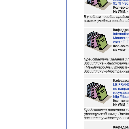
91797-301-
Кол-во 
№ УМИ
: -
В учебном пособии предс
высших учебных заведений
Кафедра
Internat
Министер
сост.: Е.
Кол-во 
№ УМИ
: 
Представлены задания и 
дисциплине «Иностранный
«Международный туризм».
дисциплину «Иностранный 
Кафедра
LE FRANÇ
по напра
государст
http://lib
Кол-во 
№ УМИ
: 
Представлен материал к 
(французский язык). Пред
дисциплину «Иностранный 
Кафедра