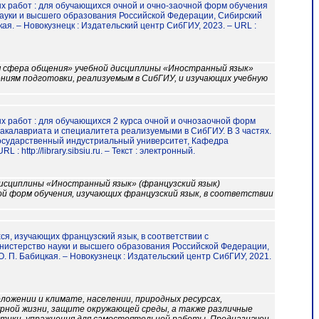
х работ : для обучающихся очной и очно-заочной форм обучения
 науки и высшего образования Российской Федерации, Сибирский
ая. – Новокузнецк : Издательский центр СибГИУ, 2023. – URL :
 сфера общения» учебной дисциплины «Иностранный язык»
лениям подготовки, реализуемым в СибГИУ, и изучающих учебную
х работ : для обучающихся 2 курса очной и очнозаочной форм
бакалавриата и специалитета реализуемыми в СибГИУ. В 3 частях.
 государственный индустриальный университет, Кафедра
: http://library.sibsiu.ru. – Текст : электронный.
исциплины «Иностранный язык» (французский язык)
ой форм обучения, изучающих французский язык, в соответствии
ихся, изучающих французский язык, в соответствии с
нистерство науки и высшего образования Российской Федерации,
. П. Бабицкая. – Новокузнецк : Издательский центр СибГИУ, 2021.
ложении и климате, населении, природных ресурсах,
турной жизни, защите окружающей среды, а также различные