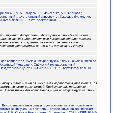
Оршанский, М. А. Рябцева, Т. Г. Моисеенко, А. В. Хренова ;
рственный индустриальный университет, Кафедра филологии. -
ibrary.sibsiu.ru. – Текст : электронный.
при изучении дисциплины «Иностранный язык (английский
 диалоги, тесты, индивидуальные домашние задания, а также
еские сведения по грамматике представлены в виде
дготовки, реализуемым в СибГИУ, и изучающих учебную
начен для аспирантов, изучающих французский язык и обучающихся по
Российской Федерации, Сибирский государственный
дательский центр СибГИУ, 2021. – URL: http://library.sibsiu.ru. –
бщающих таблиц и наглядных схем. Разработаны упражнения для
х грамматических конструкций. Представлены примерные
й. Предназначен для аспирантов, изучающих французский язык и
ciens = Высокоэнтропийные сплавы : учимся понимать англоязычные
дентов высших учебных заведений, обучающихся по техническим
лов, А. Б. Юрьев. – Новокузнецк : Полиграфист, 2021. – ISBN 978-5-