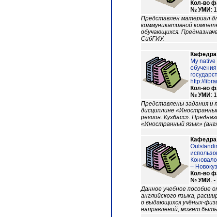
Кол-во 
№ УМИ
: 
Представлен материал дл
коммуникативной компете
обучающихся. Предназначе
СибГИУ.
Кафедра
My nativ
обучения
государст
http://lib
Кол-во 
№ УМИ
: 
Представлены задания и 
дисциплине «Иностранный
регион. Кузбасс». Предна
«Иностранный язык» (англ
Кафедра
Outstand
использов
Коновало
– Новокуз
Кол-во 
№ УМИ
: -
Данное учебное пособие о
английского языка, расш
о выдающихся учёных-физи
направлений, может быть 