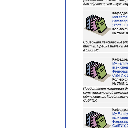
упражнения: лексические,
для обучающихся, изучающ
Кафедра
Moi et ma
бакалавр
; сост. О
Кол-во 
№ УМИ
: 
Содержат лексические упр
тесты. Предназначены дл
в СибГИУ.
Кафедра
My Famil
всех спе
Федераци
СибГИУ, 20
Кол-во 
№ УМИ
: 
Представлен материал дл
коммуникативной компете
обучающихся. Предназначе
СибГИУ.
Кафедра
My Famil
всех спе
Федераци
СибГИУ, 20