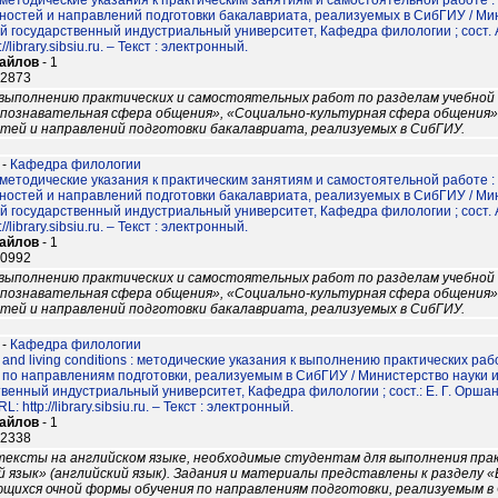
: методические указания к практическим занятиям и самостоятельной работе 
ностей и направлений подготовки бакалавриата, реализуемых в СибГИУ / Ми
 государственный индустриальный университет, Кафедра филологии ; сост. А.
://library.sibsiu.ru. – Текст : электронный.
файлов
- 1
12873
выполнению практических и самостоятельных работ по разделам учебной 
познавательная сфера общения», «Социально-культурная сфера общения».
стей и направлений подготовки бакалавриата, реализуемых в СибГИУ.
-
Кафедра филологии
: методические указания к практическим занятиям и самостоятельной работе 
ностей и направлений подготовки бакалавриата, реализуемых в СибГИУ / Ми
й государственный индустриальный университет, Кафедра филологии ; сост. А.
://library.sibsiu.ru. – Текст : электронный.
файлов
- 1
10992
выполнению практических и самостоятельных работ по разделам учебной 
познавательная сфера общения», «Социально-культурная сфера общения».
стей и направлений подготовки бакалавриата, реализуемых в СибГИУ.
-
Кафедра филологии
 and living conditions : методические указания к выполнению практических 
 по направлениям подготовки, реализуемым в СибГИУ / Министерство науки 
венный индустриальный университет, Кафедра филологии ; сост.: Е. Г. Оршан
L: http://library.sibsiu.ru. – Текст : электронный.
файлов
- 1
12338
тексты на английском языке, необходимые студентам для выполнения пра
 язык» (английский язык). Задания и материалы представлены к разделу 
ющихся очной формы обучения по направлениям подготовки, реализуемым в