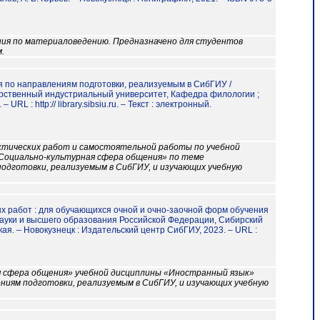
ния по материаловедению. Предназначено для студентов
.
ия по направлениям подготовки, реализуемым в СибГИУ /
арственный индустриальный университет, Кафедра филологии ;
RL : http:// library.sibsiu.ru. – Текст : электронный.
ктических работ и самостоятельной работы по учебной
«Социально-культурная сфера общения» по теме
одготовки, реализуемым в СибГИУ, и изучающих учебную
х работ : для обучающихся очной и очно-заочной форм обучения
 науки и высшего образования Российской Федерации, Сибирский
ая. – Новокузнецк : Издательский центр СибГИУ, 2023. – URL :
 сфера общения» учебной дисциплины «Иностранный язык»
лениям подготовки, реализуемым в СибГИУ, и изучающих учебную