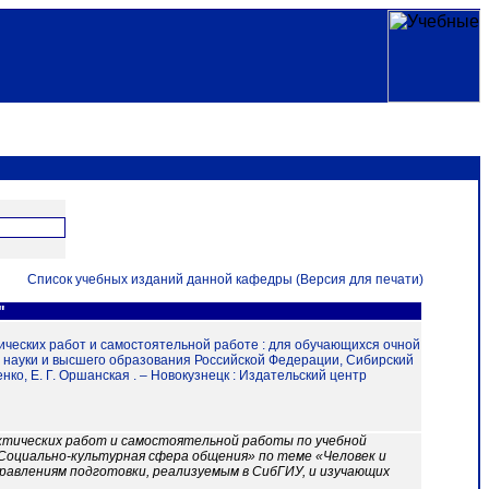
Список учебных изданий данной кафедры (Версия для печати)
и"
ктических работ и самостоятельной работе : для обучающихся очной
 науки и высшего образования Российской Федерации, Сибирский
нко, Е. Г. Оршанская . – Новокузнецк : Издательский центр
ктических работ и самостоятельной работы по учебной
«Социально-культурная сфера общения» по теме «Человек и
равлениям подготовки, реализуемым в СибГИУ, и изучающих