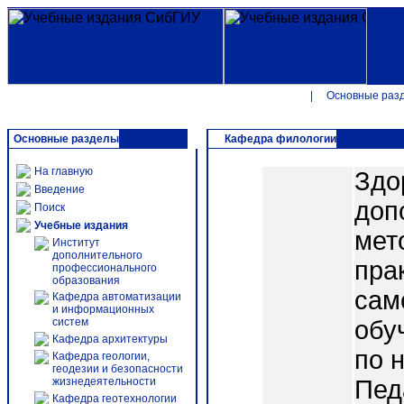
|
Основные раз
Основные разделы
Кафедра филологии
На главную
Здо
Введение
доп
Поиск
Учебные издания
мет
Институт
дополнительного
пра
профессионального
образования
сам
Кафедра автоматизации
и информационных
систем
обу
Кафедра архитектуры
по 
Кафедра геологии,
геодезии и безопасности
жизнедеятельности
Пед
Кафедра геотехнологии