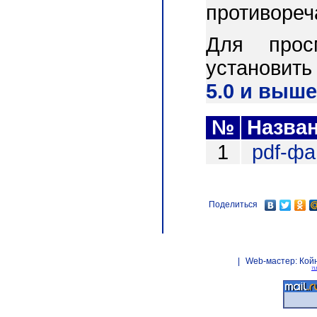
противореч
Для прос
установит
5.0 и выше
№
Назва
1
pdf-ф
Поделиться
|
Web-мастер:
Кой