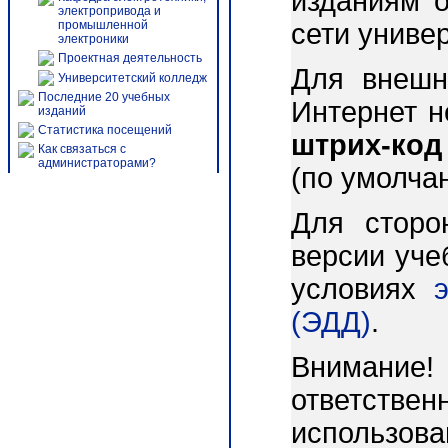
изданиям о
электропривода и
промышленной
сети униве
электроники
Проектная деятельность
Для внешн
Университетский колледж
Последние 20 учебных
Интернет 
изданий
Статистика посещений
штрих-код
Как связаться с
администраторами?
(по умолча
Для сторо
версии уче
условиях
(ЭДД)
.
Внимани
ответст
использо