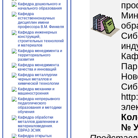
про
Кафедра дошкольного и
начального образования
Мин
Кафедра
естественнонаучных
дисциплин имени
обр
профессора В.М. Финкеля
Кафедра инженерных
Сиб
конструкций,
строительных технологий
инд
и материалов
Кафедра менеджмента и
Каф
территориального
развития
Пар
Кафедра менеджмента
качества и инноваций
Нов
Кафедра металлургии
черных металлов и
химической технологии
Сиб
Кафедра механики и
машиностроения
http
Кафедра непрерывного
педагогического
эле
образования и методики
обучения
Кол
Кафедра обработки
металлов давлением и
№ 
материаловедения.
ЕВРАЗ ЗСМК
Кафедра открытых