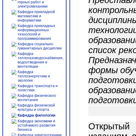
Представле
горных работ и
электромеханики
контрольн
Кафедра прикладной
математики и
дисциплин
информатики
Кафедра прикладных
технологи
информационных
технологий и
образовани
программирования
Кафедра социально-
список ре
гуманитарных дисциплин
Кафедра
Предназнач
теплогазоводоснабжения,
водоотведения и
вентиляции
формы обу
Кафедра
теплоэнергетики и
подготовки
экологии
Кафедра транспорта и
образовани
логистики
Кафедра физического
подготовки
воспитания
Кафедра физической
культуры и спорта
Кафедра филологии
Кафедра экономики и
Открытый 
устойчивого развития
бизнеса
Кафедра электротехники,