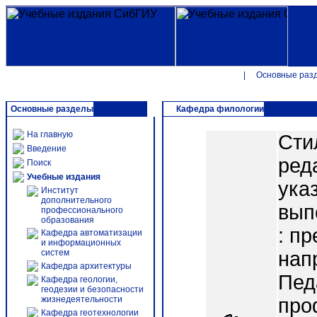
|
Основные раз
Основные разделы
Кафедра филологии
На главную
Сти
Введение
ред
Поиск
Учебные издания
ука
Институт
дополнительного
вып
профессионального
образования
: п
Кафедра автоматизации
и информационных
систем
нап
Кафедра архитектуры
Пед
Кафедра геологии,
геодезии и безопасности
жизнедеятельности
про
Кафедра геотехнологии