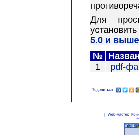
противореч
Для прос
установит
5.0 и выше
№
Назва
1
pdf-ф
Поделиться
|
Web-мастер:
Кой