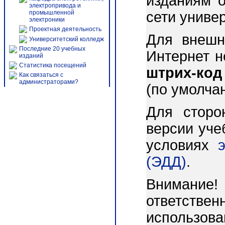
изданиям о
электропривода и
промышленной
сети униве
электроники
Проектная деятельность
Для внешн
Университетский колледж
Последние 20 учебных
Интернет 
изданий
Статистика посещений
штрих-код
Как связаться с
администраторами?
(по умолча
Для сторо
версии уче
условиях
(ЭДД)
.
Внимани
ответст
использо