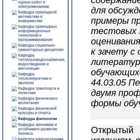
содержание
горных работ и
электромеханики
для обсужд
Кафедра прикладной
математики и
примеры пр
информатики
Кафедра прикладных
тестовых з
информационных
технологий и
оценивания
программирования
Кафедра социально-
к зачету с
гуманитарных дисциплин
Кафедра
литератур
теплогазоводоснабжения,
водоотведения и
вентиляции
обучающих
Кафедра
теплоэнергетики и
44.03.05 П
экологии
Кафедра транспорта и
двумя проф
логистики
Кафедра физического
формы обу
воспитания
Кафедра физической
культуры и спорта
Кафедра филологии
Кафедра экономики и
Открытый 
устойчивого развития
бизнеса
Кафедра электротехники,