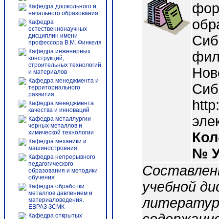
фор
Кафедра дошкольного и
начального образования
обр
Кафедра
естественнонаучных
дисциплин имени
Сиб.
профессора В.М. Финкеля
Кафедра инженерных
фило
конструкций,
строительных технологий
Нов
и материалов
Кафедра менеджмента и
Сиб
территориального
развития
http
Кафедра менеджмента
качества и инноваций
эле
Кафедра металлургии
черных металлов и
химической технологии
Кол
Кафедра механики и
машиностроения
№ 
Кафедра непрерывного
педагогического
Составлен
образования и методики
обучения
учебной д
Кафедра обработки
металлов давлением и
литератур
материаловедения.
ЕВРАЗ ЗСМК
Кафедра открытых