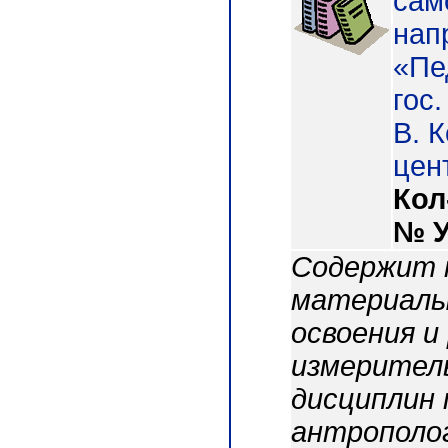
сам
нап
«Пе
гос.
В. 
цен
Кол
№ 
Содержит 
материалы
освоения и
измеритель
дисциплин 
антрополог