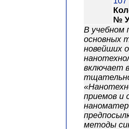
107 
Кол
№ 
В учебном 
основных т
новейших 
нанотехнол
включает в
тщательно
«Нанотехно
приемов и 
наноматер
предпосылк
методы си