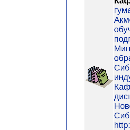
Каф
гум
Акм
обу
под
Мин
обр
Сиб
инд
Каф
дисц
Нов
Сиб
http