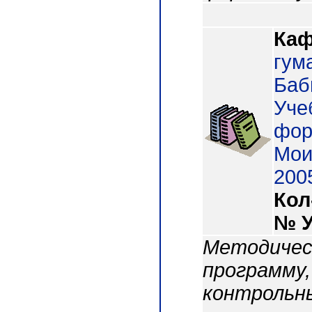
Каф
гум
Баб
Уче
фор
Мои
2005
Кол
№ 
Методичес
программу,
контрольн