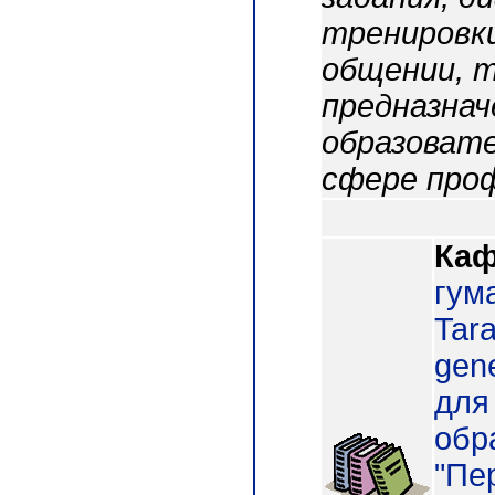
тренировки
общении, т
предназнач
образовате
сфере про
Каф
гум
Tara
gene
для
обр
"Пе