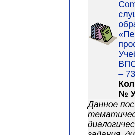
Com
слу
обр
«Пе
про
Уче
ВПО
– 73
Кол
№ 
Данное по
тематическ
диалогиче
задания, д