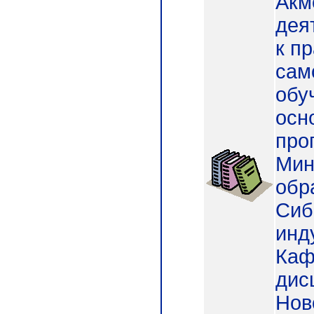
Акм
дея
к п
сам
обу
осн
про
Мин
обр
Сиб
инд
Каф
дисц
Нов