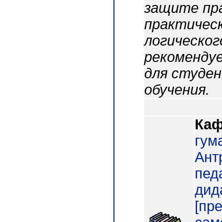
защите пр
практическ
логическог
рекоменду
для студен
обучения.
Каф
гум
Ант
пед
дид
[пр