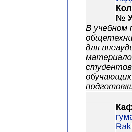
Кол
№ 
В учебном 
общетехни
для внеауд
материалов
студентов 
обучающих
подготовки
Каф
гум
Rakh