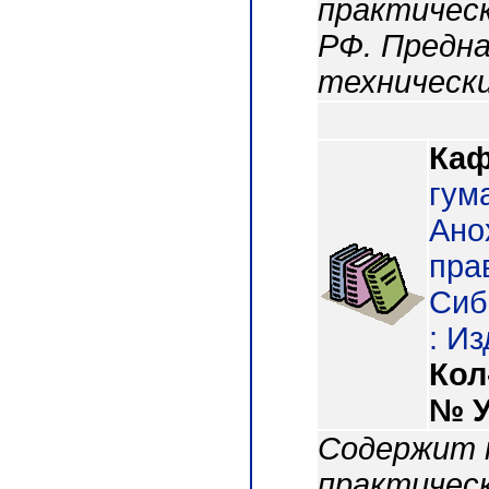
практическ
РФ. Предна
технически
Каф
гум
Ано
прав
Сиб.
: Из
Кол
№ 
Содержит к
практическ