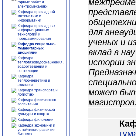
межпредмет
горных работ и
электромеханики
представле
Кафедра прикладной
математики и
общетехни
информатики
Кафедра прикладных
для внеау
информационных
технологий и
программирования
ученых и и
Кафедра социально-
гуманитарных
вклад в на
дисциплин
Кафедра
истории з
теплогазоводоснабжения,
водоотведения и
Предназнач
вентиляции
Кафедра
специально
теплоэнергетики и
экологии
может быт
Кафедра транспорта и
логистики
магистров
Кафедра физического
воспитания
Кафедра физической
культуры и спорта
Кафедра филологии
Каф
Кафедра экономики и
устойчивого развития
гум
бизнеса