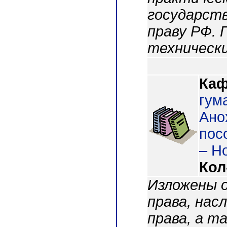
государств
праву РФ. 
технически
Каф
гум
Ано
пос
– Н
Кол
Изложены о
права, нас
права, а т