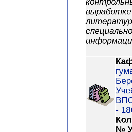
контрольн
выработке
литератур
специально
информаци
Каф
гум
Бер
Уче
ВПО
- 18
Кол
№ 