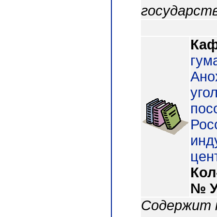
государств
Каф
гум
Ано
уго
посо
Росс
инду
цен
Кол
№ 
Содержит к