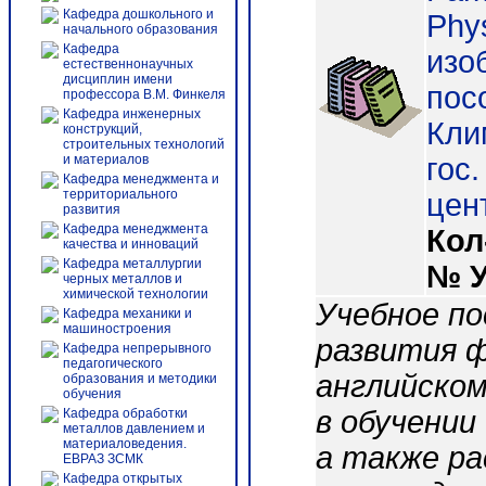
Кафедра дошкольного и
Phy
начального образования
Кафедра
изо
естественнонаучных
дисциплин имени
пос
профессора В.М. Финкеля
Кафедра инженерных
Клим
конструкций,
строительных технологий
и материалов
гос.
Кафедра менеджмента и
территориального
цент
развития
Кафедра менеджмента
Кол
качества и инноваций
Кафедра металлургии
№ 
черных металлов и
химической технологии
Учебное п
Кафедра механики и
машиностроения
развития ф
Кафедра непрерывного
педагогического
английско
образования и методики
обучения
в обучении
Кафедра обработки
металлов давлением и
материаловедения.
а также р
ЕВРАЗ ЗСМК
Кафедра открытых