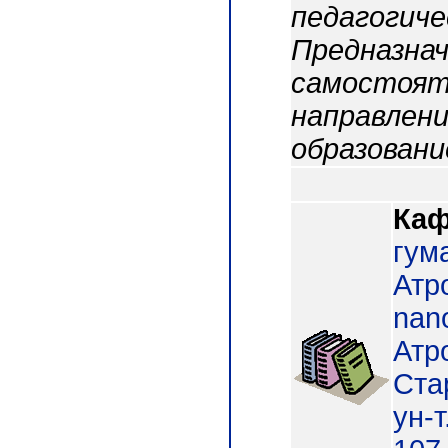
педагогиче
Предназнач
самостоят
направлени
образовани
Каф
гум
Атр
nano
Атр
Стар
ун-т