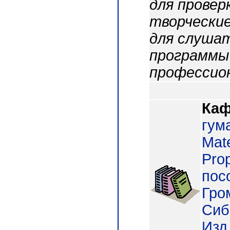
для провер
творческие
для слуша
программы
профессио
Каф
гум
Mate
Prop
пос
Гро
Сиб.
Изд