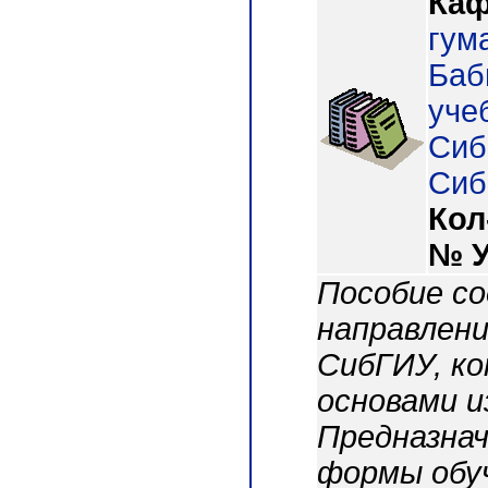
Каф
гум
Баб
учеб
Сиб.
СибГ
Кол
№ 
Пособие с
направлени
СибГИУ, к
основами и
Предназнач
формы обу