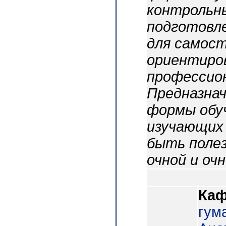
контрольны
подготовл
для самос
ориентиро
профессион
Предназнач
формы обуч
изучающих 
быть поле
очной и оч
Каф
гум