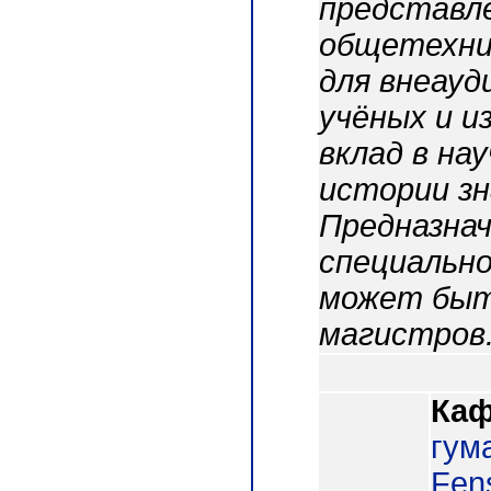
представле
общетехни
для внеау
учёных и и
вклад в на
истории з
Предназнач
специально
может быт
магистров
Каф
гум
Fens