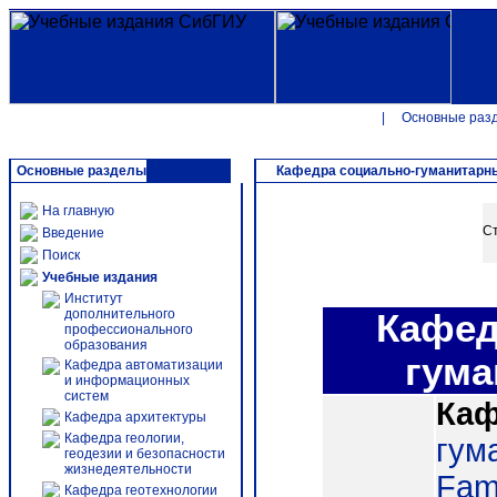
|
Основные раз
Основные разделы
Кафедра социально-гуманитарн
На главную
Ст
Введение
Поиск
Учебные издания
Институт
дополнительного
Кафед
профессионального
образования
гум
Кафедра автоматизации
и информационных
систем
Каф
Кафедра архитектуры
Кафедра геологии,
гум
геодезии и безопасности
жизнедеятельности
Famo
Кафедра геотехнологии