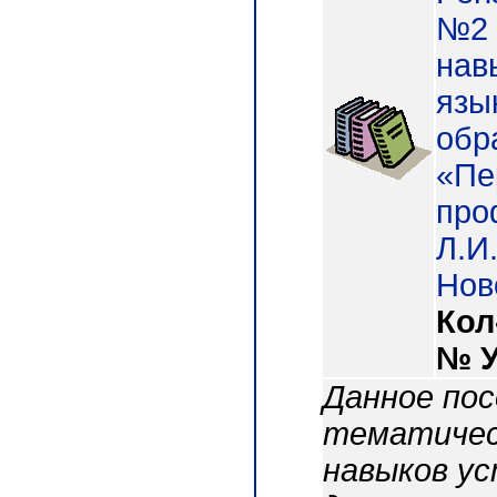
№2 
нав
язы
обр
«Пе
про
Л.И
Нов
Кол
№ 
Данное по
тематичес
навыков ус