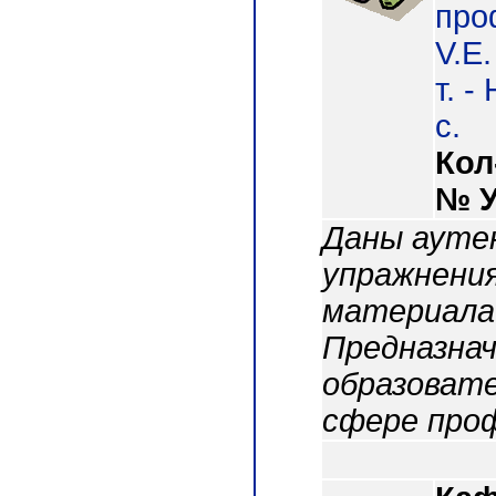
про
V.E.
т. -
с.
Кол
№ 
Даны ауте
упражнения
материала 
Предназна
образовате
сфере проф