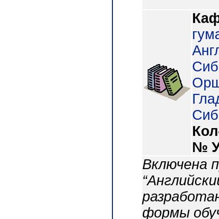
Каф
гум
Анг
Сиб.
Орш
Глад
Сиб
Кол
№ 
Включена п
“Английски
разработан
формы обу