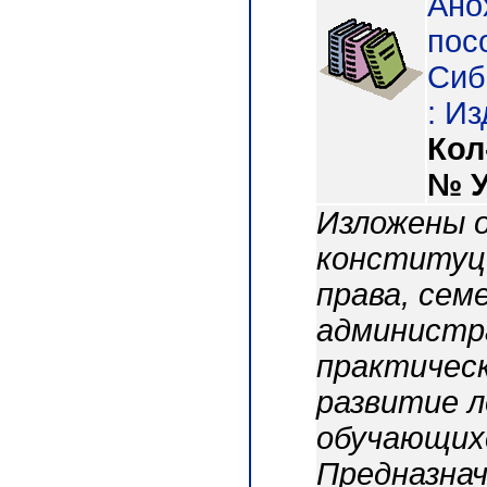
Ано
посо
Сиб.
: Из
Кол
№ 
Изложены 
конституци
права, сем
администр
практическ
развитие 
обучающихс
Предназнач