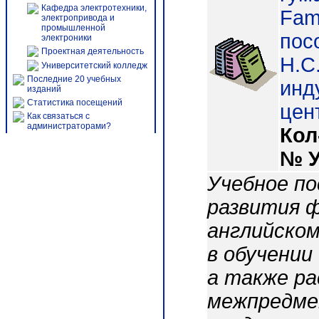
Кафедра электротехники,
Famo
электропривода и
промышленной
пос
электроники
Проектная деятельность
Н.С.
Университетский колледж
Последние 20 учебных
инду
изданий
Статистика посещений
цен
Как связаться с
администраторами?
Кол
№ 
Учебное п
развития ф
английско
в обучении
а также р
межпредмет