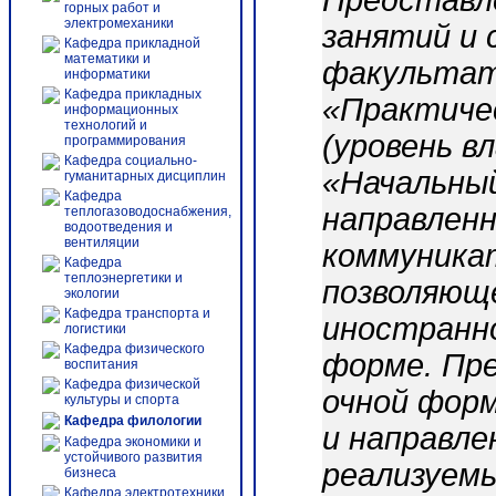
Представл
горных работ и
электромеханики
занятий и
Кафедра прикладной
математики и
факультат
информатики
Кафедра прикладных
«Практичес
информационных
технологий и
(уровень в
программирования
Кафедра социально-
«Начальный
гуманитарных дисциплин
Кафедра
направлен
теплогазоводоснабжения,
водоотведения и
вентиляции
коммуника
Кафедра
теплоэнергетики и
позволяющ
экологии
Кафедра транспорта и
иностранно
логистики
Кафедра физического
форме. Пр
воспитания
Кафедра физической
очной форм
культуры и спорта
Кафедра филологии
и направле
Кафедра экономики и
устойчивого развития
реализуем
бизнеса
Кафедра электротехники,