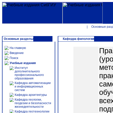
|
Основные раз
Основные разделы
Кафедра филологии
На главную
Пра
Введение
(ур
Поиск
Учебные издания
мет
Институт
дополнительного
пра
профессионального
образования
сам
Кафедра автоматизации
и информационных
систем
обу
Кафедра архитектуры
все
Кафедра геологии,
геодезии и безопасности
жизнедеятельности
под
Кафедра геотехнологии