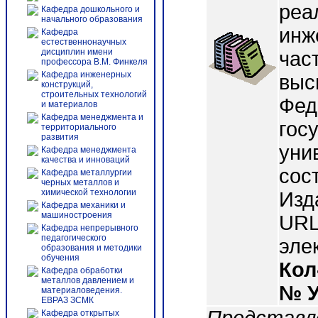
реа
Кафедра дошкольного и
начального образования
инж
Кафедра
естественнонаучных
дисциплин имени
част
профессора В.М. Финкеля
Кафедра инженерных
выс
конструкций,
строительных технологий
Фед
и материалов
Кафедра менеджмента и
гос
территориального
развития
уни
Кафедра менеджмента
качества и инноваций
сост
Кафедра металлургии
черных металлов и
химической технологии
Изд
Кафедра механики и
машиностроения
URL:
Кафедра непрерывного
педагогического
эле
образования и методики
обучения
Кол
Кафедра обработки
металлов давлением и
№ 
материаловедения.
ЕВРАЗ ЗСМК
Кафедра открытых