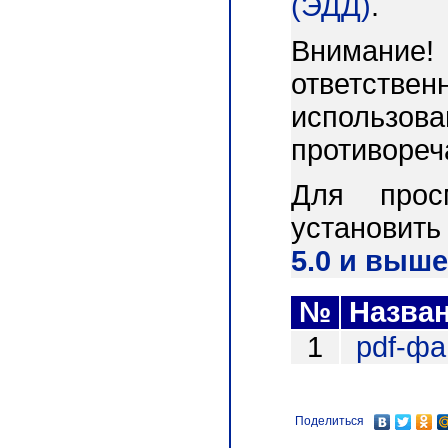
(ЭДД)
.
Внимани
ответст
использо
противореч
Для прос
установит
5.0 и выше
№
Назва
1
pdf-ф
Поделиться