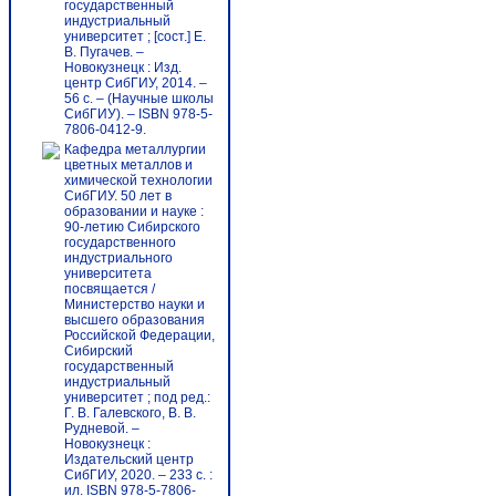
государственный
индустриальный
университет ; [сост.] Е.
В. Пугачев. –
Новокузнецк : Изд.
центр СибГИУ, 2014. –
56 c. – (Научные школы
СибГИУ). – ISBN 978-5-
7806-0412-9.
Кафедра металлургии
цветных металлов и
химической технологии
СибГИУ. 50 лет в
образовании и науке :
90-летию Сибирского
государственного
индустриального
университета
посвящается /
Министерство науки и
высшего образования
Российской Федерации,
Сибирский
государственный
индустриальный
университет ; под ред.:
Г. В. Галевского, В. В.
Рудневой. –
Новокузнецк :
Издательский центр
СибГИУ, 2020. – 233 с. :
ил. ISBN 978-5-7806-