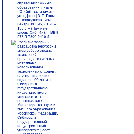
справочник / Мин-во
образования и науки
РФ, Сиб. гос. индустр.
ун-т ; [сост.] В. Е. Громов.
– Новокузнецк : Изд.
центр СибГИУ, 2014. –
133 с. – (Научные
школы СибГИУ). – ISBN
978-5-7806-0410-5.
Развитие теории и
разработка ресурсо- и
энергосберегающих
технологий
производства черных
металлов с
использование
техногенных отходов :
научно-справочное
издание : 90-летию
Сибирского
государственного
индустриального
университета
посвящается /
Министерство науки и
высшего образования
Российской Федерации,
Сибирский
государственный
индустриальный
университет ; [сост.] Е.