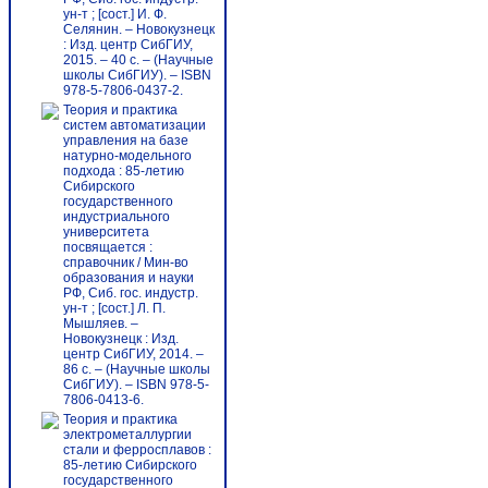
ун-т ; [сост.] И. Ф.
Селянин. – Новокузнецк
: Изд. центр СибГИУ,
2015. – 40 с. – (Научные
школы СибГИУ). – ISBN
978-5-7806-0437-2.
Теория и практика
систем автоматизации
управления на базе
натурно-модельного
подхода : 85-летию
Сибирского
государственного
индустриального
университета
посвящается :
справочник / Мин-во
образования и науки
РФ, Сиб. гос. индустр.
ун-т ; [сост.] Л. П.
Мышляев. –
Новокузнецк : Изд.
центр СибГИУ, 2014. –
86 c. – (Научные школы
СибГИУ). – ISBN 978-5-
7806-0413-6.
Теория и практика
электрометаллургии
стали и ферросплавов :
85-летию Сибирского
государственного