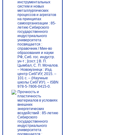
инструментальных
систем и новых
металлургических
процессов и агрегатов
на принципах
самоорганизации : 85-
летию Сибирского
государственного
индустриального
университета
посвящается :
справочник / Мин-во
образования и науки
РФ, Сиб. гос. индустр.
ун-т ; [сост.:] В. П.
Цымбал, С. П. Мочалов.
– Новокузнецк : Изд.
центр СибГИУ, 2015. –
101 c. – (Научные
школы СибГИУ). – ISBN
978-5-7806-0415-0.
Прочность и
пластичность
материалов в условиях
внешних
энергетических
воздействий : 85-летию
Сибирского
государственного
индустриального
университета
посвящается :