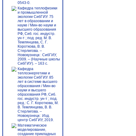
0543-0.
Кафедра теплофизики
и промышленной
экологии СибГИУ. 75
лет в образовании и
науке / Мин-во науки и
высшего образования
РФ, Сиб. гос. индустр.
ун-т ; под. ред. М. В.
Темлянцева, С. Г.
Короткова, В. В.
Стерлигова. –
Новокузнецк : СибГИУ,
2009. – (Научные школы
СибГИУ). – 163 с.
Кафедра
теплоэнергетики и
экологии СибГИУ. 85
лет в системе высшего
образования / Мин-во
науки и высшего
образования РФ, Сиб.
гос. индустр. ун-т ; под.
ред.: С. Г. Короткова, М.
В. Темлянцева, В. В.
Стерлигова. –
Новокузнецк : Изд.
центр СибГИУ, 2019.
Математическое
моделирование,
создание прикладных