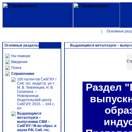
|
Основные раз
Основные разделы
Выдающиеся металлурги – выпускники
На главную
Ст
Введение
Поиск
Справочники
100 патентов СибГИУ /
Сиб. гос. индустр. ун-т ;
Раздел "
М. В. Темлянцев, Н. В.
Галанина. –
выпускн
Новокузнецк :
Издательский центр
СибГИУ, 2015. – 104 с. :
образ
ил.
Выдающиеся
металлурги –
индус
выпускники СМИ –
СибГИУ / М-во образ. и
науки РФ, Сиб. гос.