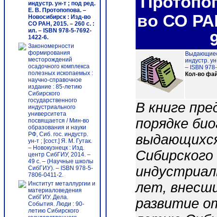
Протопоп
индустр. ун-т ; под ред.
Е. В. Протопопова. –
во СО РАН
Новосибирск : Изд-во
СО РАН, 2015. – 260 с. :
ил. – ISBN 978-5-7692-
1422-6.
Закономерности
формирования
Выдающиеся
месторождений
индустр. ун
осадочного комплекса
– ISBN 978
полезных ископаемых :
Кол-во фа
научно-справочное
издание : 85-летию
Сибирского
государственного
В книге пр
индустриального
университета
порядке био
посвящается / Мин-во
образования и науки
РФ, Сиб. гос. индустр.
выдающихся
ун-т ; [сост.] Я. М. Гутак.
– Новокузнецк : Изд.
Сибирского
центр СибГИУ, 2014. –
49 с. – (Научные школы
индустриал
СибГИУ). – ISBN 978-5-
7806-0411-2.
лет, внесши
Институт металлургии и
материаловедения
СибГИУ. Дела.
развитие от
События. Люди : 90-
летию Сибирского