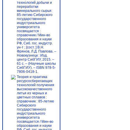
технологий добычи и
переработки
минерального сырья:
85-летию Сибирского
государственного
индустриального
университета
посвящается :
справочник / Мин-во
образования и науки
РФ, Сиб. гос. индустр.
ун-т ; [сост.:] В.Н.
Фрянов, Л.Д. Павлова. –
Новокузнецк : Изд.
центр СибГИУ, 2015. –
61 с. – (Научные школы
СибГИУ). – ISBN 978-5-
7806-0418-1.
Теория и практика
ресурсосберегающих
технологий получения
высококачественного
литья из черных и
цветных сплавов :
справочник : 85-летию
Сибирского
государственного
индустриального
университета
посвящается / Мин-во
образования и науки
РФ, Сиб. гос. индустр.