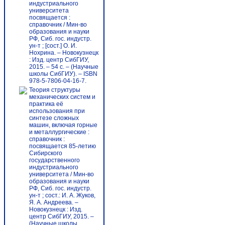
индустриального
университета
посвящается :
справочник / Мин-во
образования и науки
РФ, Сиб. гос. индустр.
ун-т ; [сост.] О. И.
Нохрина. – Новокузнецк
: Изд. центр СибГИУ,
2015. – 54 с. – (Научные
школы СибГИУ). – ISBN
978-5-7806-04-16-7.
Теория структуры
механических систем и
практика её
использования при
синтезе сложных
машин, включая горные
и металлургические :
справочник :
посвящается 85-летию
Сибирского
государственного
индустриального
университета / Мин-во
образования и науки
РФ, Сиб. гос. индустр.
ун-т ; сост.: И. А. Жуков,
Я. А. Андреева. –
Новокузнецк : Изд.
центр СибГИУ, 2015. –
(Научные школы