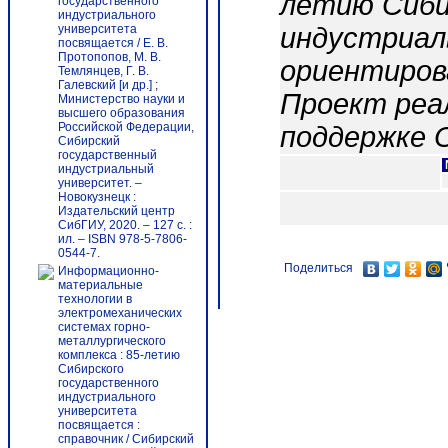
летию Сиби
государственного
индустриального
университета
индустриал
посвящается / Е. В.
Протопопов, М. В.
ориентиров
Темлянцев, Г. В.
Галевский [и др.] ;
Проект реа
Министерство науки и
высшего образования
Российской Федерации,
поддержке 
Сибирский
государственный
индустриальный
университет. –
Новокузнецк :
Издательский центр
СибГИУ, 2020. – 127 с. :
ил. – ISBN 978-5-7806-
0544-7.
Поделиться
Информационно-
материальные
технологии в
электромеханических
системах горно-
металлургического
комплекса : 85-летию
Сибирского
государственного
индустриального
университета
посвящается :
справочник / Сибирский