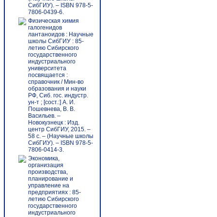
СибГИУ). – ISBN 978-5-
7806-0439-6.
Физическая химия
галогенидов
лантаноидов : Научные
школы СибГИУ : 85-
летию Сибирского
государственного
индустриального
университета
посвящается :
справочник / Мин-во
образования и науки
РФ, Сиб. гос. индустр.
ун-т ; [сост.:] А. И.
Пошевнева, В. В.
Васильев. –
Новокузнецк : Изд.
центр СибГИУ, 2015. –
58 с. – (Научные школы
СибГИУ). – ISBN 978-5-
7806-0414-3.
Экономика,
организация
производства,
планирование и
управление на
предприятиях : 85-
летию Сибирского
государственного
индустриального