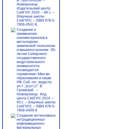
В. Протопопов. –
Новокузнецк :
Издательский центр
СибГИУ, 2020. – 66 с. –
(Научные школы
СибГИУ). – ISBN 978-5-
7806-0541-6.
Создание и
применение
наноматериалов в
металлургии,
химической технологии
и машиностроении : 85-
летию Сибирского
государственного
индустриального
университета
посвящается :
справочник / Мин-во
образования и науки
РФ, Сиб. гос. индустр.
ун-т ; [сост.] Г. В.
Галевский . –
Новокузнецк : Изд.
центр СибГИУ, 2014. –
93 с. – (Научные школы
СибГИУ). – ISBN 978-5-
7806-0409-9.
Создание интенсивных
нетрадиционных
информационно-
материальных