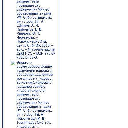
университета
посвящается :
справочник / Мин-во
образования и науки
РФ, Сиб. гос. индустр.
ун-т ; [сост.:] Н. А.
Ефимов, А. И.
Нифонтов, Е. В.
Иванова, О. П.
Черникова. –
Новокузнецк : Изд.
центр СибГИУ, 2015. –
98 с. – (Научные школы
СибГИУ). – ISBN 978-5-
7806-0435-8.
Энерго- и
ресурсосберегающие
технологии нагрева и
обработки давлением
металлов и сплавов :
85-летию Сибирского
государственного
индустриального
университета
посвящается :
справочник / Мин-во
образования и науки
РФ, Сиб. гос. индустр.
ун-т ; [сост.:] В. Н.
Перетятько, М. В.
Темлянцев ; Сиб. гос.
индустр. ун-т. –