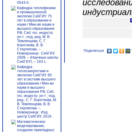
исследован
0543-0.
Кафедра теплофизики
индустриал
и промышленной
экологии СибГИУ. 75
лет в образовании и
науке / Мин-во науки и
высшего образования
РФ, Сиб. гос. индустр.
ун-т ; под. ред. М. В.
Темлянцева, С. Г.
Короткова, В. В.
Стерлигова. –
Поделиться
Новокузнецк : СибГИУ,
2009. – (Научные школы
СибГИУ). – 163 с.
Кафедра
теплоэнергетики и
экологии СибГИУ. 85
лет в системе высшего
образования / Мин-во
науки и высшего
образования РФ, Сиб.
гос. индустр. ун-т ; под.
ред.: С. Г. Короткова, М.
В. Темлянцева, В. В.
Стерлигова. –
Новокузнецк : Изд.
центр СибГИУ, 2019.
Математическое
моделирование,
создание прикладных