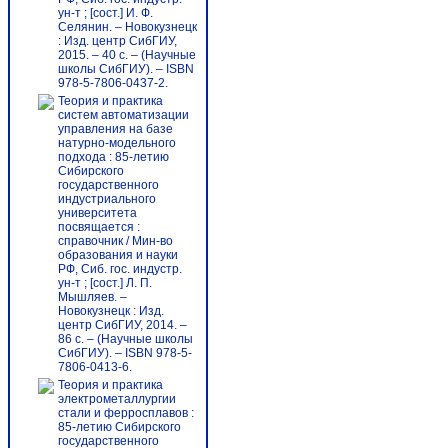
ун-т ; [сост.] И. Ф.
Селянин. – Новокузнецк
: Изд. центр СибГИУ,
2015. – 40 с. – (Научные
школы СибГИУ). – ISBN
978-5-7806-0437-2.
Теория и практика
систем автоматизации
управления на базе
натурно-модельного
подхода : 85-летию
Сибирского
государственного
индустриального
университета
посвящается :
справочник / Мин-во
образования и науки
РФ, Сиб. гос. индустр.
ун-т ; [сост.] Л. П.
Мышляев. –
Новокузнецк : Изд.
центр СибГИУ, 2014. –
86 c. – (Научные школы
СибГИУ). – ISBN 978-5-
7806-0413-6.
Теория и практика
электрометаллургии
стали и ферросплавов :
85-летию Сибирского
государственного