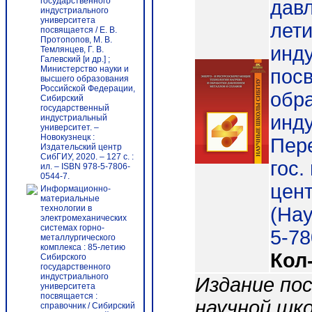
государственного
давл
индустриального
университета
лети
посвящается / Е. В.
Протопопов, М. В.
инду
Темлянцев, Г. В.
Галевский [и др.] ;
Министерство науки и
посв
высшего образования
Российской Федерации,
обра
Сибирский
государственный
инду
индустриальный
университет. –
Новокузнецк :
Пере
Издательский центр
СибГИУ, 2020. – 127 с. :
гос.
ил. – ISBN 978-5-7806-
0544-7.
цент
Информационно-
материальные
технологии в
(На
электромеханических
системах горно-
5-78
металлургического
комплекса : 85-летию
Кол
Сибирского
государственного
индустриального
Издание по
университета
посвящается :
научной шк
справочник / Сибирский