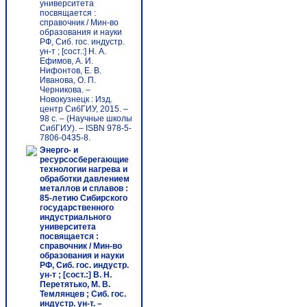
университета
посвящается :
справочник / Мин-во
образования и науки
РФ, Сиб. гос. индустр.
ун-т ; [сост.:] Н. А.
Ефимов, А. И.
Нифонтов, Е. В.
Иванова, О. П.
Черникова. –
Новокузнецк : Изд.
центр СибГИУ, 2015. –
98 с. – (Научные школы
СибГИУ). – ISBN 978-5-
7806-0435-8.
Энерго- и
ресурсосберегающие
технологии нагрева и
обработки давлением
металлов и сплавов :
85-летию Сибирского
государственного
индустриального
университета
посвящается :
справочник / Мин-во
образования и науки
РФ, Сиб. гос. индустр.
ун-т ; [сост.:] В. Н.
Перетятько, М. В.
Темлянцев ; Сиб. гос.
индустр. ун-т. –