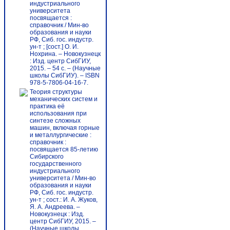
индустриального
университета
посвящается :
справочник / Мин-во
образования и науки
РФ, Сиб. гос. индустр.
ун-т ; [сост.] О. И.
Нохрина. – Новокузнецк
: Изд. центр СибГИУ,
2015. – 54 с. – (Научные
школы СибГИУ). – ISBN
978-5-7806-04-16-7.
Теория структуры
механических систем и
практика её
использования при
синтезе сложных
машин, включая горные
и металлургические :
справочник :
посвящается 85-летию
Сибирского
государственного
индустриального
университета / Мин-во
образования и науки
РФ, Сиб. гос. индустр.
ун-т ; сост.: И. А. Жуков,
Я. А. Андреева. –
Новокузнецк : Изд.
центр СибГИУ, 2015. –
(Научные школы