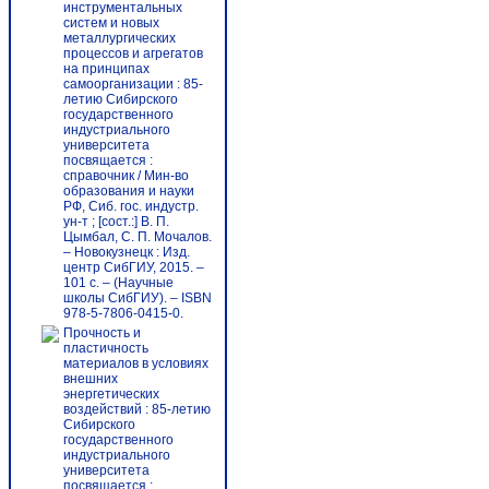
инструментальных
систем и новых
металлургических
процессов и агрегатов
на принципах
самоорганизации : 85-
летию Сибирского
государственного
индустриального
университета
посвящается :
справочник / Мин-во
образования и науки
РФ, Сиб. гос. индустр.
ун-т ; [сост.:] В. П.
Цымбал, С. П. Мочалов.
– Новокузнецк : Изд.
центр СибГИУ, 2015. –
101 c. – (Научные
школы СибГИУ). – ISBN
978-5-7806-0415-0.
Прочность и
пластичность
материалов в условиях
внешних
энергетических
воздействий : 85-летию
Сибирского
государственного
индустриального
университета
посвящается :