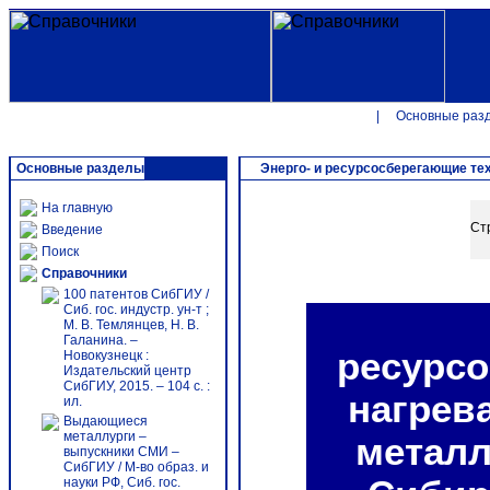
|
Основные раз
Основные разделы
Энерго- и ресурсосберегающие тех
На главную
Ст
Введение
Поиск
Справочники
100 патентов СибГИУ /
Сиб. гос. индустр. ун-т ;
М. В. Темлянцев, Н. В.
Галанина. –
ресурс
Новокузнецк :
Издательский центр
СибГИУ, 2015. – 104 с. :
нагрев
ил.
Выдающиеся
металлурги –
металл
выпускники СМИ –
СибГИУ / М-во образ. и
науки РФ, Сиб. гос.