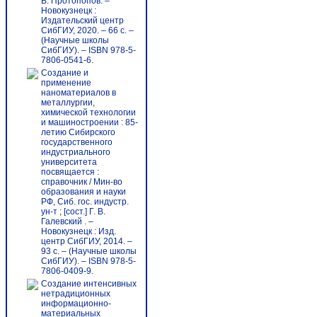
В. Протопопов. –
Новокузнецк :
Издательский центр
СибГИУ, 2020. – 66 с. –
(Научные школы
СибГИУ). – ISBN 978-5-
7806-0541-6.
Создание и
применение
наноматериалов в
металлургии,
химической технологии
и машиностроении : 85-
летию Сибирского
государственного
индустриального
университета
посвящается :
справочник / Мин-во
образования и науки
РФ, Сиб. гос. индустр.
ун-т ; [сост.] Г. В.
Галевский . –
Новокузнецк : Изд.
центр СибГИУ, 2014. –
93 с. – (Научные школы
СибГИУ). – ISBN 978-5-
7806-0409-9.
Создание интенсивных
нетрадиционных
информационно-
материальных