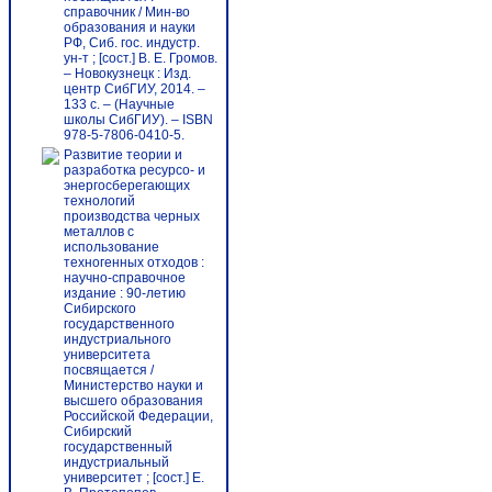
справочник / Мин-во
образования и науки
РФ, Сиб. гос. индустр.
ун-т ; [сост.] В. Е. Громов.
– Новокузнецк : Изд.
центр СибГИУ, 2014. –
133 с. – (Научные
школы СибГИУ). – ISBN
978-5-7806-0410-5.
Развитие теории и
разработка ресурсо- и
энергосберегающих
технологий
производства черных
металлов с
использование
техногенных отходов :
научно-справочное
издание : 90-летию
Сибирского
государственного
индустриального
университета
посвящается /
Министерство науки и
высшего образования
Российской Федерации,
Сибирский
государственный
индустриальный
университет ; [сост.] Е.