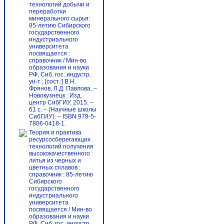
технологий добычи и
переработки
минерального сырья:
85-летию Сибирского
государственного
индустриального
университета
посвящается :
справочник / Мин-во
образования и науки
РФ, Сиб. гос. индустр.
ун-т ; [сост.:] В.Н.
Фрянов, Л.Д. Павлова. –
Новокузнецк : Изд.
центр СибГИУ, 2015. –
61 с. – (Научные школы
СибГИУ). – ISBN 978-5-
7806-0418-1.
Теория и практика
ресурсосберегающих
технологий получения
высококачественного
литья из черных и
цветных сплавов :
справочник : 85-летию
Сибирского
государственного
индустриального
университета
посвящается / Мин-во
образования и науки
РФ, Сиб. гос. индустр.