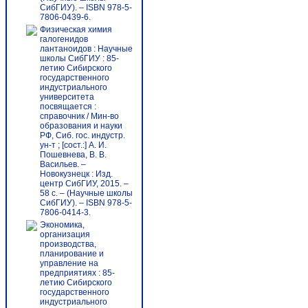
СибГИУ). – ISBN 978-5-
7806-0439-6.
Физическая химия
галогенидов
лантаноидов : Научные
школы СибГИУ : 85-
летию Сибирского
государственного
индустриального
университета
посвящается :
справочник / Мин-во
образования и науки
РФ, Сиб. гос. индустр.
ун-т ; [сост.:] А. И.
Пошевнева, В. В.
Васильев. –
Новокузнецк : Изд.
центр СибГИУ, 2015. –
58 с. – (Научные школы
СибГИУ). – ISBN 978-5-
7806-0414-3.
Экономика,
организация
производства,
планирование и
управление на
предприятиях : 85-
летию Сибирского
государственного
индустриального