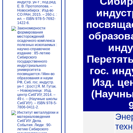
Сибир
индустр. ун-т ; под ред.
Е. В. Протопопова. –
индуст
Новосибирск : Изд-во
СО РАН, 2015. – 260 с. :
ил. – ISBN 978-5-7692-
посвящае
1422-6.
Закономерности
формирования
образова
месторождений
осадочного комплекса
индус
полезных ископаемых :
научно-справочное
издание : 85-летию
Перетять
Сибирского
государственного
индустриального
гос. инд
университета
посвящается / Мин-во
образования и науки
Изд. цен
РФ, Сиб. гос. индустр.
ун-т ; [сост.] Я. М. Гутак.
(Научны
– Новокузнецк : Изд.
центр СибГИУ, 2014. –
49 с. – (Научные школы
СибГИУ). – ISBN 978-5-
7806-0411-2.
Институт металлургии и
Эне
материаловедения
СибГИУ. Дела.
техн
События. Люди : 90-
летию Сибирского