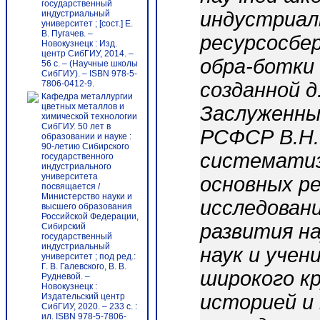
государственный
индустриал
индустриальный
университет ; [сост.] Е.
В. Пугачев. –
ресурсосбе
Новокузнецк : Изд.
центр СибГИУ, 2014. –
обра-ботки 
56 c. – (Научные школы
СибГИУ). – ISBN 978-5-
7806-0412-9.
созданной д
Кафедра металлургии
цветных металлов и
Заслуженны
химической технологии
СибГИУ. 50 лет в
РСФСР В.Н.
образовании и науке :
90-летию Сибирского
систематиз
государственного
индустриального
университета
основных р
посвящается /
Министерство науки и
исследовани
высшего образования
Российской Федерации,
развития н
Сибирский
государственный
индустриальный
наук и учен
университет ; под ред.:
Г. В. Галевского, В. В.
широкого к
Рудневой. –
Новокузнецк :
историей и
Издательский центр
СибГИУ, 2020. – 233 с. :
ил. ISBN 978-5-7806-