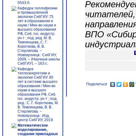
Рекомендуе
0543-0.
Кафедра теплофизики
читателей,
и промышленной
экологии СибГИУ. 75
лет в образовании и
направлени
науке / Мин-во науки и
высшего образования
ВПО «Сибир
РФ, Сиб. гос. индустр.
ун-т ; под. ред. М. В.
индустриал
Темлянцева, С. Г.
Короткова, В. В.
Стерлигова. –
Новокузнецк : СибГИУ,
2009. – (Научные школы
СибГИУ). – 163 с.
Кафедра
теплоэнергетики и
экологии СибГИУ. 85
лет в системе высшего
Поделиться
образования / Мин-во
науки и высшего
образования РФ, Сиб.
гос. индустр. ун-т ; под.
ред.: С. Г. Короткова, М.
В. Темлянцева, В. В.
Стерлигова. –
Новокузнецк : Изд.
центр СибГИУ, 2019.
Математическое
моделирование,
создание прикладных