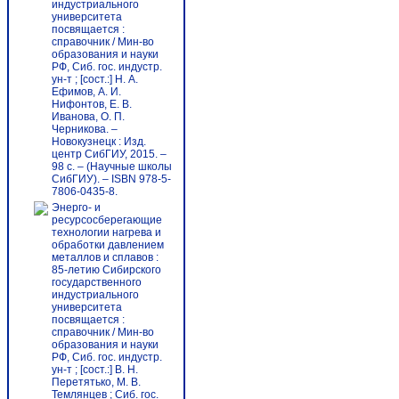
индустриального
университета
посвящается :
справочник / Мин-во
образования и науки
РФ, Сиб. гос. индустр.
ун-т ; [сост.:] Н. А.
Ефимов, А. И.
Нифонтов, Е. В.
Иванова, О. П.
Черникова. –
Новокузнецк : Изд.
центр СибГИУ, 2015. –
98 с. – (Научные школы
СибГИУ). – ISBN 978-5-
7806-0435-8.
Энерго- и
ресурсосберегающие
технологии нагрева и
обработки давлением
металлов и сплавов :
85-летию Сибирского
государственного
индустриального
университета
посвящается :
справочник / Мин-во
образования и науки
РФ, Сиб. гос. индустр.
ун-т ; [сост.:] В. Н.
Перетятько, М. В.
Темлянцев ; Сиб. гос.