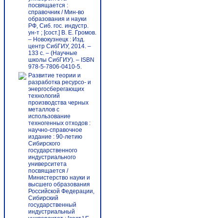
посвящается :
справочник / Мин-во
образования и науки
РФ, Сиб. гос. индустр.
ун-т ; [сост.] В. Е. Громов.
– Новокузнецк : Изд.
центр СибГИУ, 2014. –
133 с. – (Научные
школы СибГИУ). – ISBN
978-5-7806-0410-5.
Развитие теории и
разработка ресурсо- и
энергосберегающих
технологий
производства черных
металлов с
использование
техногенных отходов :
научно-справочное
издание : 90-летию
Сибирского
государственного
индустриального
университета
посвящается /
Министерство науки и
высшего образования
Российской Федерации,
Сибирский
государственный
индустриальный