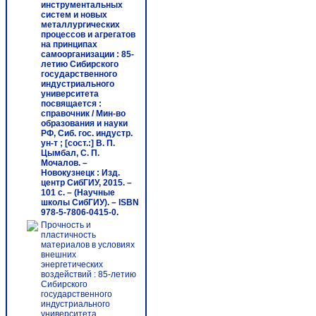
инструментальных
систем и новых
металлургических
процессов и агрегатов
на принципах
самоорганизации : 85-
летию Сибирского
государственного
индустриального
университета
посвящается :
справочник / Мин-во
образования и науки
РФ, Сиб. гос. индустр.
ун-т ; [сост.:] В. П.
Цымбал, С. П.
Мочалов. –
Новокузнецк : Изд.
центр СибГИУ, 2015. –
101 c. – (Научные
школы СибГИУ). – ISBN
978-5-7806-0415-0.
Прочность и
пластичность
материалов в условиях
внешних
энергетических
воздействий : 85-летию
Сибирского
государственного
индустриального
университета