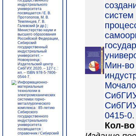
государственного
создан
индустриального
университета
систем
посвящается / Е. В.
Протопопов, М. В.
Темлянцев, Г. В.
процесс
Галевский [и др.] ;
Министерство науки и
самоор
высшего образования
Российской Федерации,
госуда
Сибирский
государственный
индустриальный
универс
университет. –
Новокузнецк :
Мин-во 
Издательский центр
СибГИУ, 2020. – 127 с. :
ил. – ISBN 978-5-7806-
индустр.
0544-7.
Информационно-
Мочалов
материальные
технологии в
СибГИУ
электромеханических
системах горно-
СибГИУ)
металлургического
комплекса : 85-летию
Сибирского
0415-0.
государственного
индустриального
Кол-во
университета
посвящается :
справочник / Сибирский