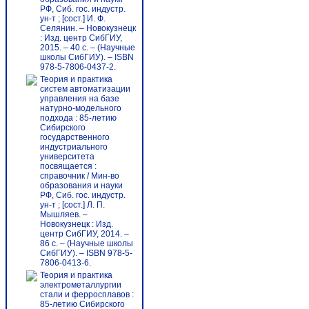
РФ, Сиб. гос. индустр.
ун-т ; [сост.] И. Ф.
Селянин. – Новокузнецк
: Изд. центр СибГИУ,
2015. – 40 с. – (Научные
школы СибГИУ). – ISBN
978-5-7806-0437-2.
Теория и практика
систем автоматизации
управления на базе
натурно-модельного
подхода : 85-летию
Сибирского
государственного
индустриального
университета
посвящается :
справочник / Мин-во
образования и науки
РФ, Сиб. гос. индустр.
ун-т ; [сост.] Л. П.
Мышляев. –
Новокузнецк : Изд.
центр СибГИУ, 2014. –
86 c. – (Научные школы
СибГИУ). – ISBN 978-5-
7806-0413-6.
Теория и практика
электрометаллургии
стали и ферросплавов :
85-летию Сибирского