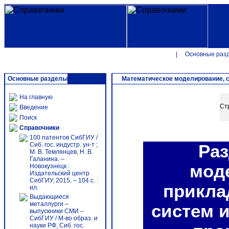
|
Основные раз
Основные разделы
Математическое моделирование, с
На главную
Ст
Введение
Поиск
Справочники
100 патентов СибГИУ /
Сиб. гос. индустр. ун-т ;
Раз
М. В. Темлянцев, Н. В.
Галанина. –
мод
Новокузнецк :
Издательский центр
СибГИУ, 2015. – 104 с. :
прикла
ил.
Выдающиеся
металлурги –
систем 
выпускники СМИ –
СибГИУ / М-во образ. и
науки РФ, Сиб. гос.