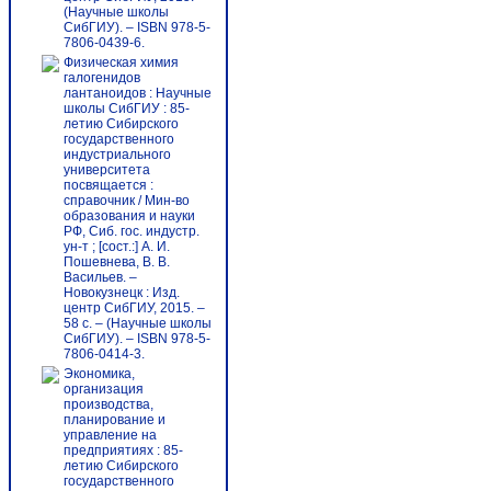
(Научные школы
СибГИУ). – ISBN 978-5-
7806-0439-6.
Физическая химия
галогенидов
лантаноидов : Научные
школы СибГИУ : 85-
летию Сибирского
государственного
индустриального
университета
посвящается :
справочник / Мин-во
образования и науки
РФ, Сиб. гос. индустр.
ун-т ; [сост.:] А. И.
Пошевнева, В. В.
Васильев. –
Новокузнецк : Изд.
центр СибГИУ, 2015. –
58 с. – (Научные школы
СибГИУ). – ISBN 978-5-
7806-0414-3.
Экономика,
организация
производства,
планирование и
управление на
предприятиях : 85-
летию Сибирского
государственного