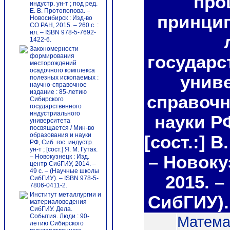
про
индустр. ун-т ; под ред.
Е. В. Протопопова. –
принцип
Новосибирск : Изд-во
СО РАН, 2015. – 260 с. :
ил. – ISBN 978-5-7692-
1422-6.
Закономерности
формирования
государс
месторождений
осадочного комплекса
униве
полезных ископаемых :
научно-справочное
издание : 85-летию
справочн
Сибирского
государственного
индустриального
науки РФ
университета
посвящается / Мин-во
образования и науки
[сост.:] 
РФ, Сиб. гос. индустр.
ун-т ; [сост.] Я. М. Гутак.
– Новоку
– Новокузнецк : Изд.
центр СибГИУ, 2014. –
49 с. – (Научные школы
2015. –
СибГИУ). – ISBN 978-5-
7806-0411-2.
Институт металлургии и
СибГИУ). 
материаловедения
СибГИУ. Дела.
События. Люди : 90-
Матема
летию Сибирского