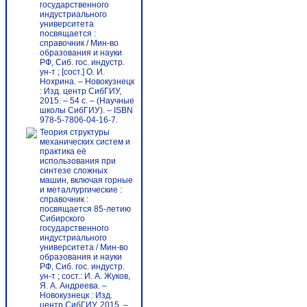
государственного
индустриального
университета
посвящается :
справочник / Мин-во
образования и науки
РФ, Сиб. гос. индустр.
ун-т ; [сост.] О. И.
Нохрина. – Новокузнецк
: Изд. центр СибГИУ,
2015. – 54 с. – (Научные
школы СибГИУ). – ISBN
978-5-7806-04-16-7.
Теория структуры
механических систем и
практика её
использования при
синтезе сложных
машин, включая горные
и металлургические :
справочник :
посвящается 85-летию
Сибирского
государственного
индустриального
университета / Мин-во
образования и науки
РФ, Сиб. гос. индустр.
ун-т ; сост.: И. А. Жуков,
Я. А. Андреева. –
Новокузнецк : Изд.
центр СибГИУ, 2015. –