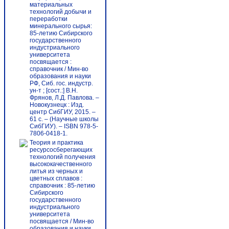
материальных
технологий добычи и
переработки
минерального сырья:
85-летию Сибирского
государственного
индустриального
университета
посвящается :
справочник / Мин-во
образования и науки
РФ, Сиб. гос. индустр.
ун-т ; [сост.:] В.Н.
Фрянов, Л.Д. Павлова. –
Новокузнецк : Изд.
центр СибГИУ, 2015. –
61 с. – (Научные школы
СибГИУ). – ISBN 978-5-
7806-0418-1.
Теория и практика
ресурсосберегающих
технологий получения
высококачественного
литья из черных и
цветных сплавов :
справочник : 85-летию
Сибирского
государственного
индустриального
университета
посвящается / Мин-во
образования и науки