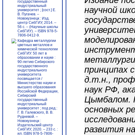
Издание по
государственный
индустриальный
научной шк
университет ; [сост.] Е.
В. Пугачев. –
государств
Новокузнецк : Изд.
центр СибГИУ, 2014. –
56 c. – (Научные школы
университ
СибГИУ). – ISBN 978-5-
7806-0412-9.
моделирован
Кафедра металлургии
цветных металлов и
инструмент
химической технологии
СибГИУ. 50 лет в
металлурги
образовании и науке :
90-летию Сибирского
государственного
принципах с
индустриального
университета
д.т.н., пр
посвящается /
Министерство науки и
наук РФ, ак
высшего образования
Российской Федерации,
Сибирский
Цымбалом. 
государственный
индустриальный
основных р
университет ; под ред.:
Г. В. Галевского, В. В.
Рудневой. –
исследован
Новокузнецк :
Издательский центр
развития на
СибГИУ, 2020. – 233 с. :
ил. ISBN 978-5-7806-