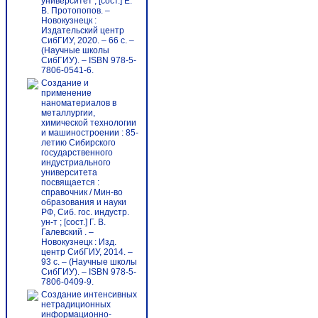
университет ; [сост.] Е.
В. Протопопов. –
Новокузнецк :
Издательский центр
СибГИУ, 2020. – 66 с. –
(Научные школы
СибГИУ). – ISBN 978-5-
7806-0541-6.
Создание и
применение
наноматериалов в
металлургии,
химической технологии
и машиностроении : 85-
летию Сибирского
государственного
индустриального
университета
посвящается :
справочник / Мин-во
образования и науки
РФ, Сиб. гос. индустр.
ун-т ; [сост.] Г. В.
Галевский . –
Новокузнецк : Изд.
центр СибГИУ, 2014. –
93 с. – (Научные школы
СибГИУ). – ISBN 978-5-
7806-0409-9.
Создание интенсивных
нетрадиционных
информационно-