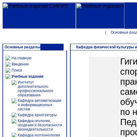
|
Основные раз
Основные разделы
Кафедра физической культуры и
На главную
Гиг
Введение
спо
Поиск
Учебные издания
пра
Институт
дополнительного
сам
профессионального
образования
обу
Кафедра автоматизации
и информационных
систем
по 
Кафедра архитектуры
Пед
Кафедра геологии,
геодезии и безопасности
жизнедеятельности
про
Кафедра геотехнологии