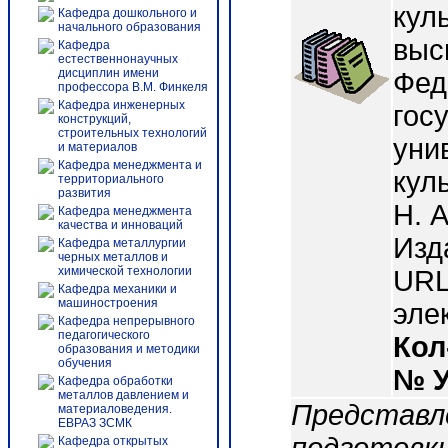
кул
Кафедра дошкольного и
начального образования
выс
Кафедра
естественнонаучных
дисциплин имени
Фед
профессора В.М. Финкеля
Кафедра инженерных
гос
конструкций,
строительных технологий
уни
и материалов
Кафедра менеджмента и
куль
территориального
развития
Н. 
Кафедра менеджмента
качества и инноваций
Изд
Кафедра металлургии
черных металлов и
химической технологии
URL 
Кафедра механики и
машиностроения
эле
Кафедра непрерывного
педагогического
Кол
образования и методики
обучения
№ 
Кафедра обработки
металлов давлением и
Представл
материаловедения.
ЕВРАЗ ЗСМК
Кафедра открытых