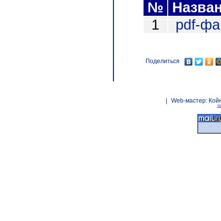
№
Назва
1
pdf-ф
Поделиться
|
Web-мастер:
Кой