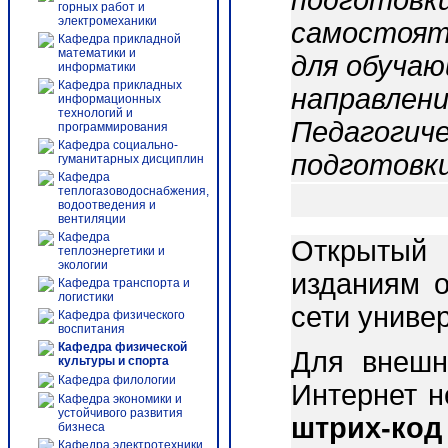
подготовки
горных работ и
электромеханики
самостоят
Кафедра прикладной
математики и
для обучаю
информатики
Кафедра прикладных
направлени
информационных
технологий и
Педагогиче
программирования
Кафедра социально-
подготовки
гуманитарных дисциплин
Кафедра
теплогазоводоснабжения,
водоотведения и
вентиляции
Кафедра
Открытый 
теплоэнергетики и
экологии
изданиям о
Кафедра транспорта и
логистики
сети униве
Кафедра физического
воспитания
Кафедра физической
Для внешн
культуры и спорта
Кафедра филологии
Интернет 
Кафедра экономики и
устойчивого развития
штрих-код
бизнеса
Кафедра электротехники,