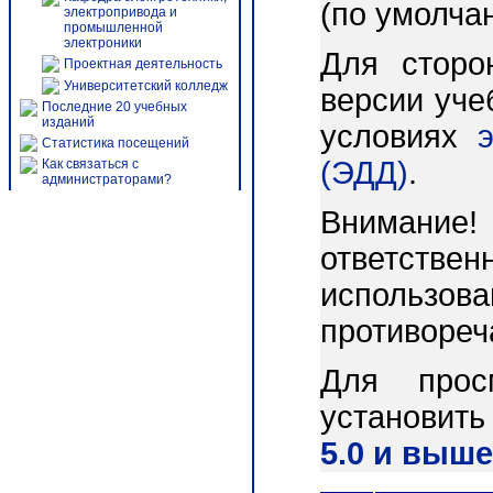
(по умолча
электропривода и
промышленной
электроники
Для сторо
Проектная деятельность
Университетский колледж
версии уче
Последние 20 учебных
изданий
условиях
Статистика посещений
(ЭДД)
.
Как связаться с
администраторами?
Внимани
ответст
использо
противореч
Для прос
установит
5.0 и выше