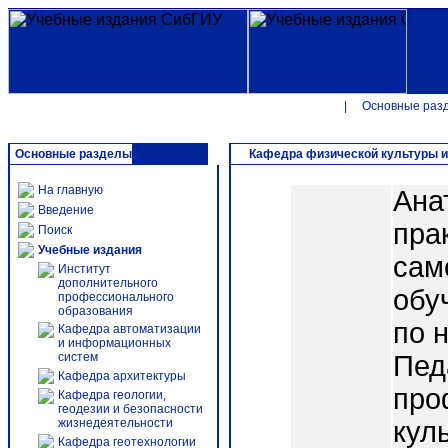
|
Основные раз
Основные разделы
Кафедра физической культуры и
На главную
Ана
Введение
пра
Поиск
Учебные издания
сам
Институт
дополнительного
обу
профессионального
образования
по 
Кафедра автоматизации
и информационных
систем
Пед
Кафедра архитектуры
про
Кафедра геологии,
геодезии и безопасности
жизнедеятельности
кул
Кафедра геотехнологии