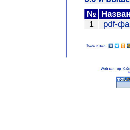
№
Назва
1
pdf-ф
Поделиться
|
Web-мастер:
Кой