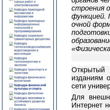
органов че
горных работ и
электромеханики
строения о
Кафедра прикладной
математики и
функцией. 
информатики
Кафедра прикладных
очной форм
информационных
технологий и
подготовки
программирования
Кафедра социально-
образовани
гуманитарных дисциплин
Кафедра
«Физическа
теплогазоводоснабжения,
водоотведения и
вентиляции
Кафедра
теплоэнергетики и
экологии
Открытый 
Кафедра транспорта и
логистики
изданиям о
Кафедра физического
воспитания
сети униве
Кафедра физической
культуры и спорта
Кафедра филологии
Для внешн
Кафедра экономики и
устойчивого развития
Интернет 
бизнеса
Кафедра электротехники,