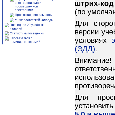
штрих-код
электропривода и
промышленной
(по умолча
электроники
Проектная деятельность
Университетский колледж
Для сторо
Последние 20 учебных
изданий
версии уче
Статистика посещений
условиях
Как связаться с
администраторами?
(ЭДД)
.
Внимани
ответст
использо
противореч
Для прос
установит
5.0 и выше