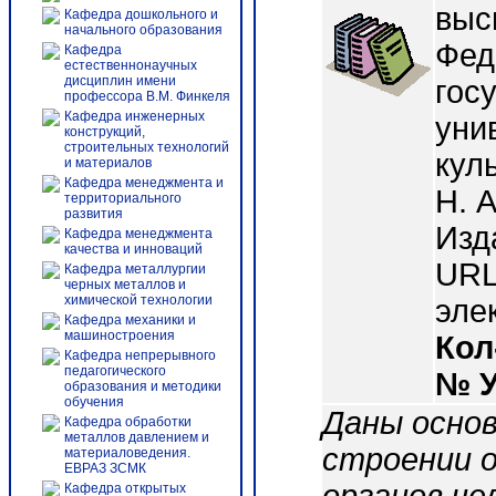
выс
Кафедра дошкольного и
начального образования
Фед
Кафедра
естественнонаучных
дисциплин имени
гос
профессора В.М. Финкеля
Кафедра инженерных
уни
конструкций,
строительных технологий
куль
и материалов
Кафедра менеджмента и
Н. 
территориального
развития
Изд
Кафедра менеджмента
качества и инноваций
URL 
Кафедра металлургии
черных металлов и
химической технологии
эле
Кафедра механики и
машиностроения
Кол
Кафедра непрерывного
педагогического
№ 
образования и методики
обучения
Даны основ
Кафедра обработки
металлов давлением и
строении 
материаловедения.
ЕВРАЗ ЗСМК
Кафедра открытых