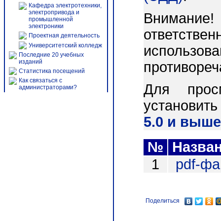
Кафедра электротехники,
электропривода и
Внимани
промышленной
электроники
ответст
Проектная деятельность
Университетский колледж
использо
Последние 20 учебных
изданий
противореч
Статистика посещений
Как связаться с
Для прос
администраторами?
установит
5.0 и выше
№
Назва
1
pdf-ф
Поделиться