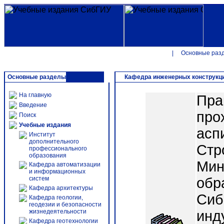
|
Основные раз
Основные разделы
Кафедра инженерных конструкци
На главную
Пра
Введение
про
Поиск
Учебные издания
асп
Институт
дополнительного
Стр
профессионального
образования
Мин
Кафедра автоматизации
и информационных
систем
обр
Кафедра архитектуры
Сиб
Кафедра геологии,
геодезии и безопасности
жизнедеятельности
инд
Кафедра геотехнологии