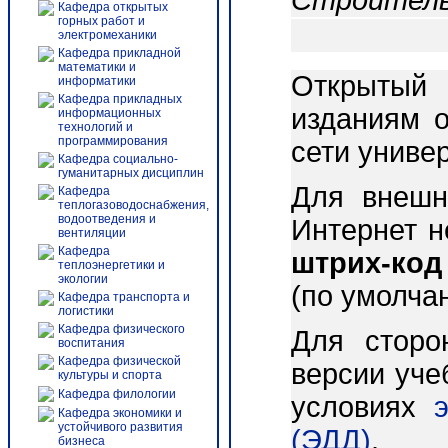
Строитель
Кафедра открытых
горных работ и
электромеханики
Кафедра прикладной
математики и
Открытый 
информатики
Кафедра прикладных
изданиям о
информационных
технологий и
программирования
сети униве
Кафедра социально-
гуманитарных дисциплин
Для внешн
Кафедра
теплогазоводоснабжения,
водоотведения и
Интернет 
вентиляции
Кафедра
штрих-код
теплоэнергетики и
экологии
(по умолча
Кафедра транспорта и
логистики
Кафедра физического
Для сторо
воспитания
Кафедра физической
версии уче
культуры и спорта
Кафедра филологии
условиях
Кафедра экономики и
устойчивого развития
(ЭДД)
.
бизнеса