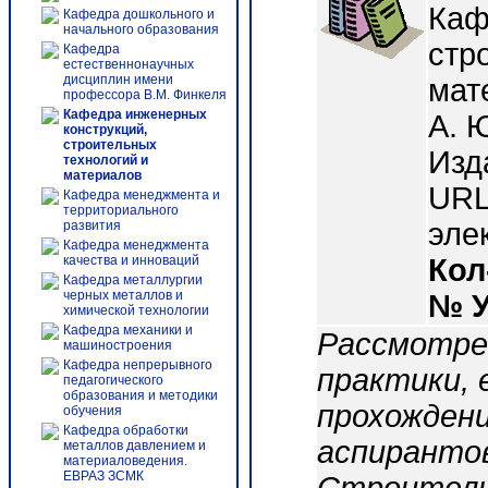
Каф
Кафедра дошкольного и
начального образования
стр
Кафедра
естественнонаучных
дисциплин имени
мат
профессора В.М. Финкеля
Кафедра инженерных
А. 
конструкций,
строительных
Изд
технологий и
материалов
URL 
Кафедра менеджмента и
территориального
эле
развития
Кафедра менеджмента
качества и инноваций
Кол
Кафедра металлургии
черных металлов и
№ 
химической технологии
Кафедра механики и
Рассмотрен
машиностроения
Кафедра непрерывного
практики, 
педагогического
образования и методики
прохождени
обучения
Кафедра обработки
аспирантов
металлов давлением и
материаловедения.
ЕВРАЗ ЗСМК