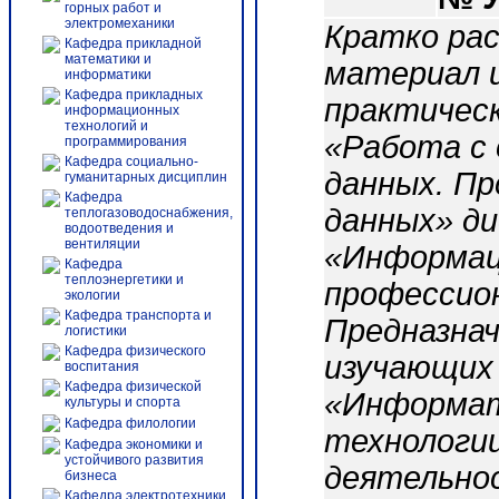
горных работ и
электромеханики
Кратко ра
Кафедра прикладной
математики и
материал и
информатики
Кафедра прикладных
практическ
информационных
технологий и
«Работа с
программирования
Кафедра социально-
данных. Пр
гуманитарных дисциплин
Кафедра
данных» д
теплогазоводоснабжения,
водоотведения и
вентиляции
«Информац
Кафедра
теплоэнергетики и
профессио
экологии
Кафедра транспорта и
Предназна
логистики
Кафедра физического
изучающих
воспитания
Кафедра физической
«Информат
культуры и спорта
Кафедра филологии
технологии
Кафедра экономики и
устойчивого развития
деятельнос
бизнеса
Кафедра электротехники,