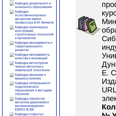
про
Кафедра дошкольного и
начального образования
кур
Кафедра
естественнонаучных
дисциплин имени
Мин
профессора В.М. Финкеля
Кафедра инженерных
обр
конструкций,
строительных технологий
Сиб
и материалов
Кафедра менеджмента и
инд
территориального
развития
Унив
Кафедра менеджмента
качества и инноваций
Дун
Кафедра металлургии
черных металлов и
химической технологии
Е. 
Кафедра механики и
машиностроения
Изд
Кафедра непрерывного
педагогического
URL:
образования и методики
обучения
эле
Кафедра обработки
металлов давлением и
Кол
материаловедения.
ЕВРАЗ ЗСМК
№ 
Кафедра открытых