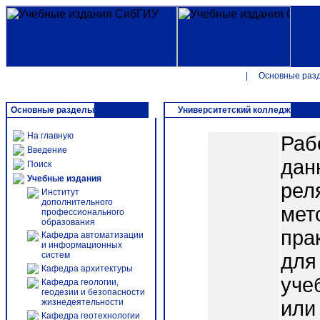
|
Основные раз
Основные разделы
Университетский колледж
На главную
Раб
Введение
дан
Поиск
Учебные издания
рел
Институт
дополнительного
мет
профессионального
образования
пра
Кафедра автоматизации
и информационных
систем
для
Кафедра архитектуры
уче
Кафедра геологии,
геодезии и безопасности
жизнедеятельности
или
Кафедра геотехнологии