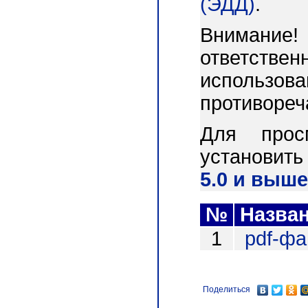
(ЭДД)
.
Внимани
ответст
использо
противореч
Для прос
установит
5.0 и выше
№
Назва
1
pdf-ф
Поделиться