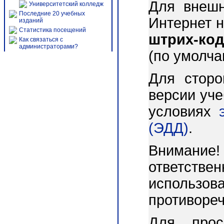
Для внешн
Университетский колледж
Последние 20 учебных
Интернет 
изданий
Статистика посещений
штрих-код
Как связаться с
администраторами?
(по умолч
Для сторо
версии уч
условиях
(ЭДД)
.
Вниман
ответст
использо
противореч
Для прос