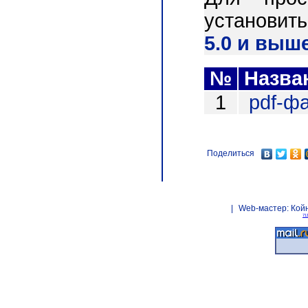
установит
5.0 и выш
№
Назва
1
pdf-ф
Поделиться
|
Web-мастер:
Кой