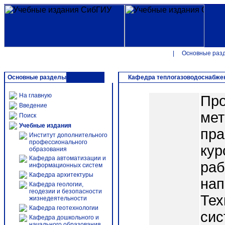
|
Основные раз
Основные разделы
Кафедра теплогазоводоснабжен
На главную
Про
Введение
мет
Поиск
Учебные издания
пра
Институт дополнительного
профессионального
кур
образования
Кафедра автоматизации и
раб
информационных систем
Кафедра архитектуры
нап
Кафедра геологии,
геодезии и безопасности
Тех
жизнедеятельности
Кафедра геотехнологии
сис
Кафедра дошкольного и
начального образования