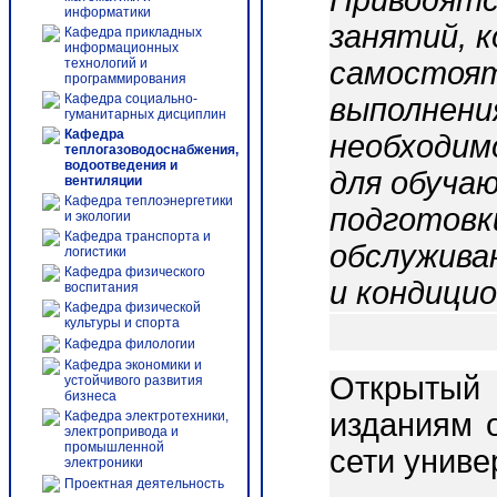
Приводятс
информатики
занятий, 
Кафедра прикладных
информационных
технологий и
самостоят
программирования
Кафедра социально-
выполнения
гуманитарных дисциплин
Кафедра
необходим
теплогазоводоснабжения,
водоотведения и
для обуча
вентиляции
Кафедра теплоэнергетики
подготовки
и экологии
Кафедра транспорта и
обслужива
логистики
Кафедра физического
и кондицио
воспитания
Кафедра физической
культуры и спорта
Кафедра филологии
Кафедра экономики и
Открытый
устойчивого развития
бизнеса
изданиям 
Кафедра электротехники,
электропривода и
промышленной
сети униве
электроники
Проектная деятельность