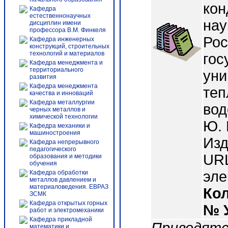
кон
Кафедра
естественнонаучных
нау
дисциплин имени
профессора В.М. Финкеля
Рос
Кафедра инженерных
конструкций, строительных
технологий и материалов
гос
Кафедра менеджмента и
территориального
уни
развития
Кафедра менеджмента
теп
качества и инноваций
Кафедра металлургии
вод
черных металлов и
химической технологии
Ю. 
Кафедра механики и
машиностроения
Изд
Кафедра непрерывного
педагогического
URL:
образования и методики
обучения
эле
Кафедра обработки
металлов давлением и
материаловедения. ЕВРАЗ
Ко
ЗСМК
Кафедра открытых горных
№ 
работ и электромеханики
Кафедра прикладной
математики и