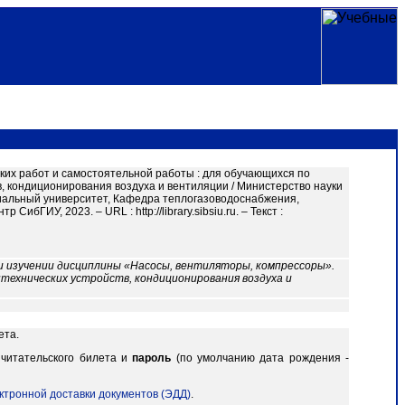
ких работ и самостоятельной работы : для обучающихся по
в, кондиционирования воздуха и вентиляции / Министерство науки
иальный университет, Кафедра теплогазоводоснабжения,
ибГИУ, 2023. – URL : http://library.sibsiu.ru. – Текст :
и изучении дисциплины «Насосы, вентиляторы, компрессоры».
технических устройств, кондиционирования воздуха и
ета.
читательского билета и
пароль
(по умолчанию дата рождения -
ктронной доставки документов (ЭДД)
.