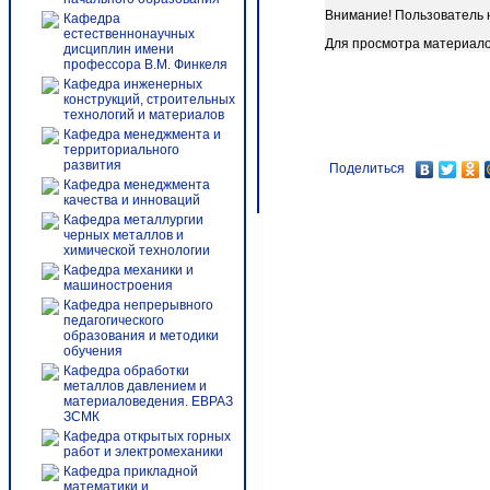
Внимание! Пользователь 
Кафедра
естественнонаучных
Для просмотра материало
дисциплин имени
профессора В.М. Финкеля
Кафедра инженерных
конструкций, строительных
технологий и материалов
Кафедра менеджмента и
территориального
развития
Поделиться
Кафедра менеджмента
качества и инноваций
Кафедра металлургии
черных металлов и
химической технологии
Кафедра механики и
машиностроения
Кафедра непрерывного
педагогического
образования и методики
обучения
Кафедра обработки
металлов давлением и
материаловедения. ЕВРАЗ
ЗСМК
Кафедра открытых горных
работ и электромеханики
Кафедра прикладной
математики и