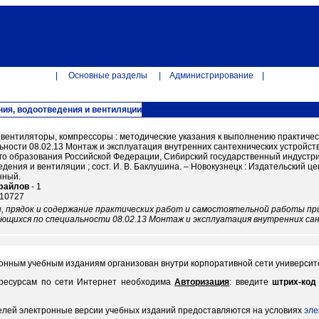
|
Основные разделы
|
Администрирование
|
ия, водоотведения и вентиляции
 вентиляторы, компрессоры : методические указания к выполнению практичес
ьности 08.02.13 Монтаж и эксплуатация внутренних сантехнических устройст
го образования Российской Федерации, Сибирский государственный индустр
дения и вентиляции ; сост. И. В. Баклушина. – Новокузнецк : Издательский центр С
нный.
файлов
- 1
 10727
, прядок и содержание практических работ и самостоятельной работы пр
ющихся по специальности 08.02.13 Монтаж и эксплуатация внутренних сан
ронным учебным изданиям организован внутри корпоративной сети университ
 ресурсам по сети Интернет необходима
Авторизация
: введите
штрих-код
елей электронные версии учебных изданий предоставляются на условиях
эле