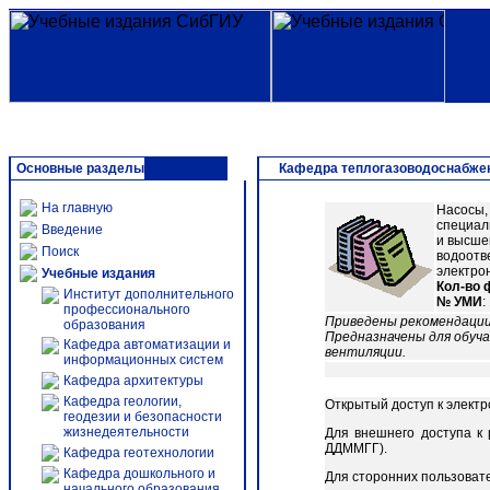
Основные разделы
Кафедра теплогазоводоснабжен
На главную
Насосы,
специал
Введение
и высше
Поиск
водоотве
электро
Учебные издания
Кол-во 
Институт дополнительного
№ УМИ
:
профессионального
Приведены рекомендации
образования
Предназначены для обуча
Кафедра автоматизации и
вентиляции.
информационных систем
Кафедра архитектуры
Кафедра геологии,
Открытый доступ к элект
геодезии и безопасности
жизнедеятельности
Для внешнего доступа к
ДДММГГ).
Кафедра геотехнологии
Кафедра дошкольного и
Для сторонних пользоват
начального образования