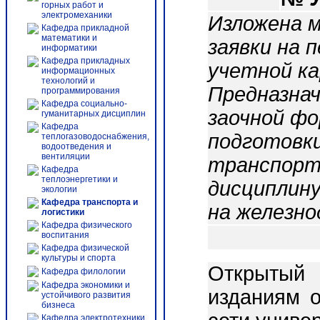
горных работ и
электромеханики
Изложена м
Кафедра прикладной
математики и
заявки на 
информатики
Кафедра прикладных
учетной ка
информационных
технологий и
Предназнач
программирования
Кафедра социально-
заочной фо
гуманитарных дисциплин
Кафедра
подготовки
теплогазоводоснабжения,
водоотведения и
вентиляции
транспорт
Кафедра
теплоэнергетики и
дисциплину
экологии
Кафедра транспорта и
на железн
логистики
Кафедра физического
воспитания
Кафедра физической
культуры и спорта
Открытый 
Кафедра филологии
Кафедра экономики и
изданиям о
устойчивого развития
бизнеса
Кафедра электротехники,