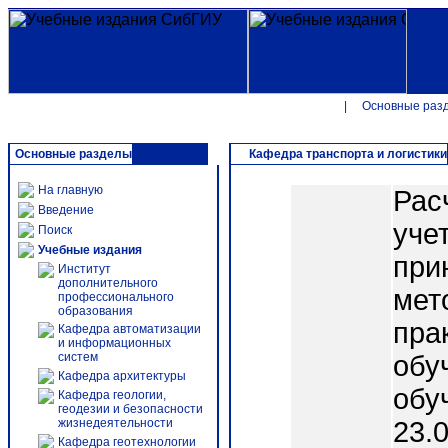
|
Основные раз
Основные разделы
Кафедра транспорта и логистики
На главную
Рас
Введение
уче
Поиск
Учебные издания
при
Институт
дополнительного
мет
профессионального
образования
пра
Кафедра автоматизации
и информационных
систем
обу
Кафедра архитектуры
обу
Кафедра геологии,
геодезии и безопасности
жизнедеятельности
23.
Кафедра геотехнологии