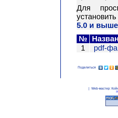
Для прос
установит
5.0 и выше
№
Назва
1
pdf-ф
Поделиться
|
Web-мастер:
Кой