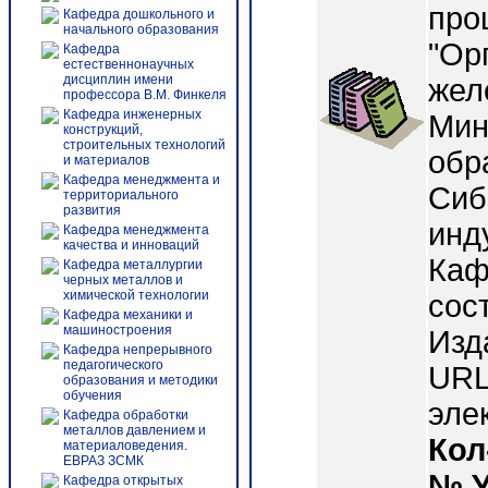
про
Кафедра дошкольного и
начального образования
"Ор
Кафедра
естественнонаучных
дисциплин имени
жел
профессора В.М. Финкеля
Кафедра инженерных
Мин
конструкций,
строительных технологий
обр
и материалов
Кафедра менеджмента и
Сиб
территориального
развития
инд
Кафедра менеджмента
качества и инноваций
Каф
Кафедра металлургии
черных металлов и
химической технологии
сост
Кафедра механики и
машиностроения
Изд
Кафедра непрерывного
педагогического
URL:
образования и методики
обучения
эле
Кафедра обработки
металлов давлением и
Кол
материаловедения.
ЕВРАЗ ЗСМК
№ 
Кафедра открытых