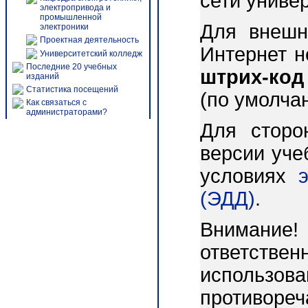
сети униве
электропривода и
промышленной
Для внешн
электроники
Проектная деятельность
Интернет 
Университетский колледж
Последние 20 учебных
штрих-код
изданий
Статистика посещений
(по умолча
Как связаться с
администраторами?
Для сторо
версии уче
условиях
(ЭДД)
.
Внимани
ответст
использо
противореч