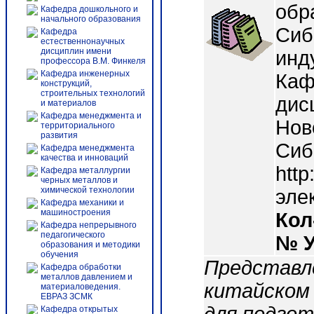
обр
Кафедра дошкольного и
начального образования
Сиб
Кафедра
естественнонаучных
дисциплин имени
инд
профессора В.М. Финкеля
Кафедра инженерных
Каф
конструкций,
строительных технологий
дисц
и материалов
Кафедра менеджмента и
Нов
территориального
развития
Сиб
Кафедра менеджмента
качества и инноваций
http
Кафедра металлургии
черных металлов и
химической технологии
эле
Кафедра механики и
машиностроения
Кол
Кафедра непрерывного
педагогического
№ 
образования и методики
обучения
Представл
Кафедра обработки
металлов давлением и
китайском
материаловедения.
ЕВРАЗ ЗСМК
Кафедра открытых