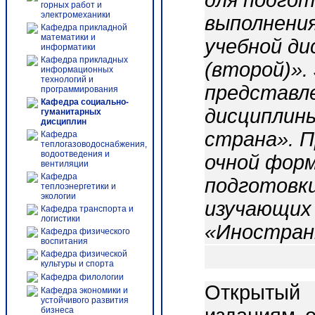
для подгот
горных работ и
электромеханики
выполнени
Кафедра прикладной
математики и
учебной д
информатики
Кафедра прикладных
(второй)».
информационных
технологий и
представле
программирования
Кафедра социально-
дисциплины
гуманитарных
дисциплин
страна». П
Кафедра
теплогазоводоснабжения,
водоотведения и
очной форм
вентиляции
Кафедра
подготовки
теплоэнергетики и
экологии
изучающих
Кафедра транспорта и
логистики
«Иностранн
Кафедра физического
воспитания
Кафедра физической
культуры и спорта
Кафедра филологии
Открытый 
Кафедра экономики и
устойчивого развития
бизнеса