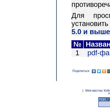
противореч
Для прос
установит
5.0 и выше
№
Назва
1
pdf-ф
Поделиться
|
Web-мастер:
Кой