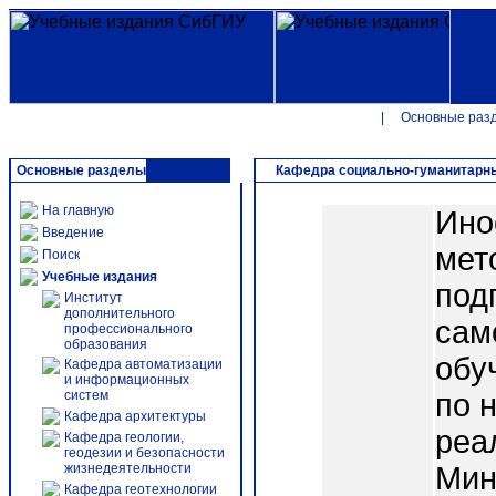
|
Основные раз
Основные разделы
Кафедра социально-гуманитарн
На главную
Ино
Введение
мет
Поиск
Учебные издания
под
Институт
дополнительного
сам
профессионального
образования
обу
Кафедра автоматизации
и информационных
систем
по 
Кафедра архитектуры
реа
Кафедра геологии,
геодезии и безопасности
жизнедеятельности
Мин
Кафедра геотехнологии