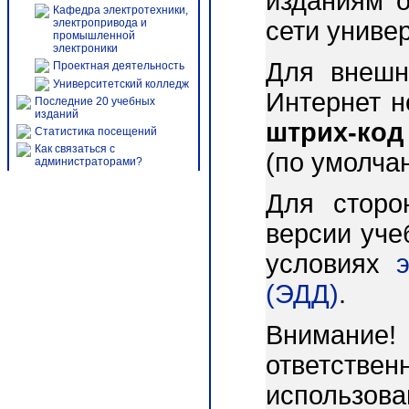
изданиям о
Кафедра электротехники,
электропривода и
сети униве
промышленной
электроники
Для внешн
Проектная деятельность
Университетский колледж
Интернет 
Последние 20 учебных
изданий
штрих-код
Статистика посещений
Как связаться с
(по умолча
администраторами?
Для сторо
версии уче
условиях
(ЭДД)
.
Внимани
ответст
использо