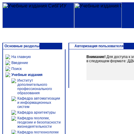
Основные разделы
Авторизация пользователя
На главную
Внимание!
Для доступа к э
в следующем формате: ДДММ
Введение
Поиск
Учебные издания
Институт
дополнительного
профессионального
образования
Кафедра автоматизации
и информационных
систем
Кафедра архитектуры
Кафедра геологии,
геодезии и безопасности
жизнедеятельности
Кафедра геотехнологии