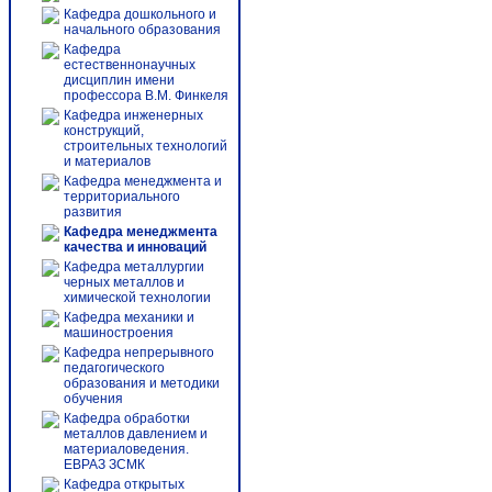
Кафедра дошкольного и
начального образования
Кафедра
естественнонаучных
дисциплин имени
профессора В.М. Финкеля
Кафедра инженерных
конструкций,
строительных технологий
и материалов
Кафедра менеджмента и
территориального
развития
Кафедра менеджмента
качества и инноваций
Кафедра металлургии
черных металлов и
химической технологии
Кафедра механики и
машиностроения
Кафедра непрерывного
педагогического
образования и методики
обучения
Кафедра обработки
металлов давлением и
материаловедения.
ЕВРАЗ ЗСМК
Кафедра открытых