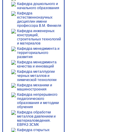
Кафедра дошкольного и
начального образования
Кафедра
естественнонаучных
дисциплин имени
профессора В.М. Финкеля
Кафедра инженерных
конструкций,
строительных технологий
и материалов
Кафедра менеджмента и
территориального
развития
Кафедра менеджмента
качества и инноваций
Кафедра металлургии
черных металлов и
химической технологии
Кафедра механики и
машиностроения
Кафедра непрерывного
педагогического
образования и методики
обучения
Кафедра обработки
металлов давлением и
материаловедения.
ЕВРАЗ ЗСМК
Кафедра открытых