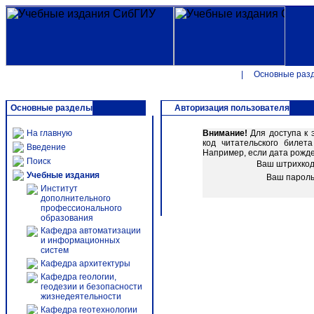
|
Основные раз
Основные разделы
Авторизация пользователя
На главную
Внимание!
Для доступа к 
код читательского биле
Введение
Например, если дата рожден
Поиск
Ваш штрихко
Учебные издания
Ваш парол
Институт
дополнительного
профессионального
образования
Кафедра автоматизации
и информационных
систем
Кафедра архитектуры
Кафедра геологии,
геодезии и безопасности
жизнедеятельности
Кафедра геотехнологии