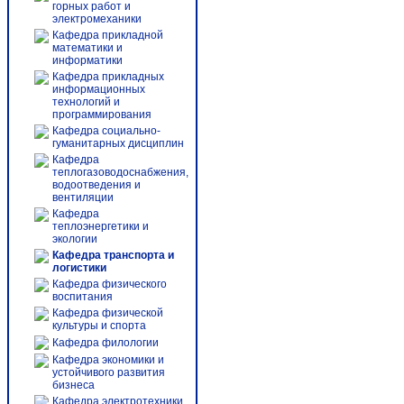
горных работ и
электромеханики
Кафедра прикладной
математики и
информатики
Кафедра прикладных
информационных
технологий и
программирования
Кафедра социально-
гуманитарных дисциплин
Кафедра
теплогазоводоснабжения,
водоотведения и
вентиляции
Кафедра
теплоэнергетики и
экологии
Кафедра транспорта и
логистики
Кафедра физического
воспитания
Кафедра физической
культуры и спорта
Кафедра филологии
Кафедра экономики и
устойчивого развития
бизнеса
Кафедра электротехники,