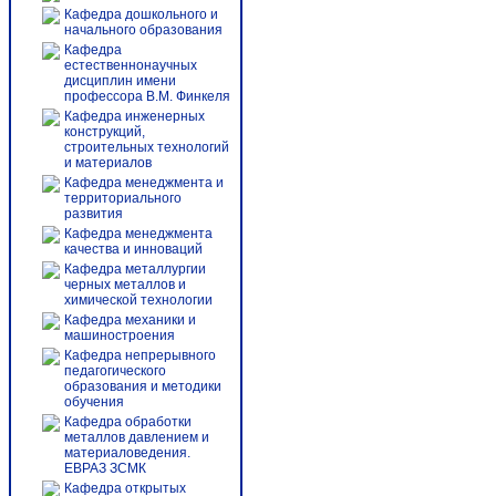
Кафедра дошкольного и
начального образования
Кафедра
естественнонаучных
дисциплин имени
профессора В.М. Финкеля
Кафедра инженерных
конструкций,
строительных технологий
и материалов
Кафедра менеджмента и
территориального
развития
Кафедра менеджмента
качества и инноваций
Кафедра металлургии
черных металлов и
химической технологии
Кафедра механики и
машиностроения
Кафедра непрерывного
педагогического
образования и методики
обучения
Кафедра обработки
металлов давлением и
материаловедения.
ЕВРАЗ ЗСМК
Кафедра открытых