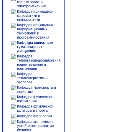
горных работ и
электромеханики
Кафедра прикладной
математики и
информатики
Кафедра прикладных
информационных
технологий и
программирования
Кафедра социально-
гуманитарных
дисциплин
Кафедра
теплогазоводоснабжения,
водоотведения и
вентиляции
Кафедра
теплоэнергетики и
экологии
Кафедра транспорта и
логистики
Кафедра физического
воспитания
Кафедра физической
культуры и спорта
Кафедра филологии
Кафедра экономики и
устойчивого развития
бизнеса