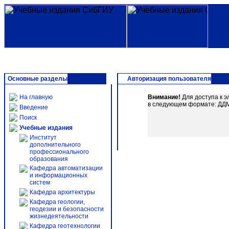
Основные разделы
Авторизация пользователя
На главную
Внимание!
Для доступа к э
в следующем формате: ДДММ
Введение
Поиск
Учебные издания
Институт
дополнительного
профессионального
образования
Кафедра автоматизации
и информационных
систем
Кафедра архитектуры
Кафедра геологии,
геодезии и безопасности
жизнедеятельности
Кафедра геотехнологии