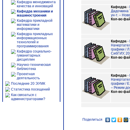
Кафедра менеджмента
качества и инноваций
Кафедра
-
Дадочкина Т
Кафедра механики и
ун-т. – Ново
машиностроения
Кол-во фа
Кафедра прикладной
математики и
информатики
Кафедра прикладных
информационных
Кафедра
-
технологий и
Начертател
программирования
графики / Л
Кафедра социально-
СибГИУ, 2010
гуманитарных
Кол-во фа
дисциплин
Научно-техническая
библиотека
Проектная
Кафедра
-
деятельность
Начертател
Последние 20 ЭУМК
графики / Е
– Режим дост
Статистика посещений
Кол-во фа
Как связаться с
администраторами?
Поделиться