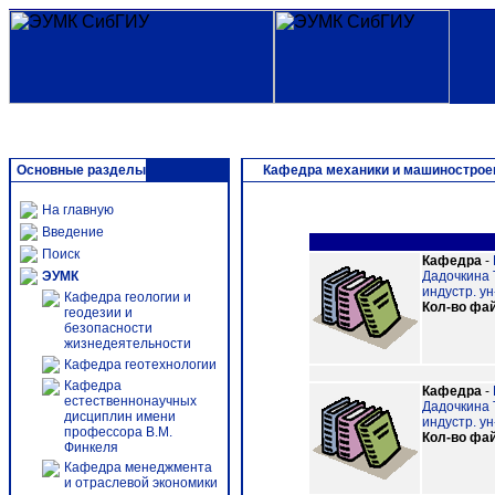
Основные разделы
Кафедра механики и машинострое
На главную
Введение
Поиск
Кафедра
-
ЭУМК
Дадочкина Т
индустр. ун-
Кафедра геологии и
Кол-во фа
геодезии и
безопасности
жизнедеятельности
Кафедра геотехнологии
Кафедра
Кафедра
-
естественнонаучных
Дадочкина Т
дисциплин имени
индустр. ун-
профессора В.М.
Кол-во фа
Финкеля
Кафедра менеджмента
и отраслевой экономики