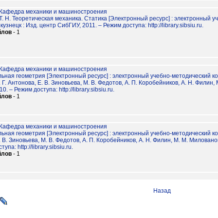
Кафедра механики и машиностроения
. Н. Теоретическая механика. Статика [Электронный ресурс] : электронный уче
кузнецк : Изд. центр СибГИУ, 2011. – Режим доступа: http://library.sibsiu.ru.
йлов
- 1
Кафедра механики и машиностроения
ьная геометрия [Электронный ресурс] : электронный учебно-методический ко
. Г. Антонова, Е. В. Зиновьева, М. В. Федотов, А. П. Коробейников, А. Н. Филин, 
. – Режим доступа: http://library.sibsiu.ru.
йлов
- 1
Кафедра механики и машиностроения
ьная геометрия [Электронный ресурс] : электронный учебно-методический ко
. В. Зиновьева, М. В. Федотов, А. П. Коробейников, А. Н. Филин, М. М. Милованов
упа: http://library.sibsiu.ru.
йлов
- 1
Назад