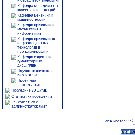
и отраслевой экономики
Кафедра менеджмента
качества и инноваций
Кафедра механики и
машиностроения
Кафедра прикладной
математики и
информатики
Кафедра прикладных
информационных
технологий и
программирования
Кафедра социально-
гуманитарных
дисциплин
Научно-техническая
библиотека
Проектная
деятельность
Последние 20 ЭУМК
Статистика посещений
Как связаться с
администраторами?
|
Web-мастер:
Кой