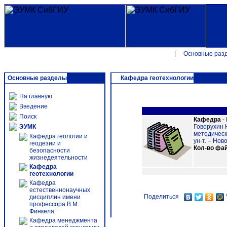
|
Основные раз
Основные разделы
Кафедра геотехнологии
На главную
Введение
Поиск
Кафедра
-
ЭУМК
Говорухин 
методически
Кафедра геологии и
ун-т. – Ново
геодезии и
Кол-во фа
безопасности
жизнедеятельности
Кафедра
геотехнологии
Кафедра
естественнонаучных
Поделиться
дисциплин имени
профессора В.М.
Финкеля
Кафедра менеджмента