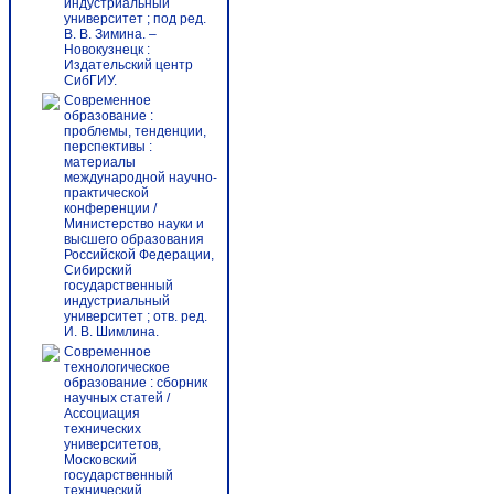
индустриальный
университет ; под ред.
В. В. Зимина. –
Новокузнецк :
Издательский центр
СибГИУ.
Современное
образование :
проблемы, тенденции,
перспективы :
материалы
международной научно-
практической
конференции /
Министерство науки и
высшего образования
Российской Федерации,
Сибирский
государственный
индустриальный
университет ; отв. ред.
И. В. Шимлина.
Современное
технологическое
образование : cборник
научных статей /
Ассоциация
технических
университетов,
Московский
государственный
технический