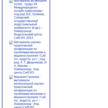
Материалы во внешних
полях : труды XII
Международного
онлайн-симпозиума /
под ред. В.Е. Громова,
Сибирский
государственный
индустриальный
университет [и др.]. –
Новокузнецк :
Издательский центр
СибГИУ, 2023.
Материалы научно-
практической
конференции по
проблемам механики и
машиностроения / Сиб.
гос. индустр. ун-т ; под
ред. Л. Т. Дворникова, И.
А. Жукова. –
Новокузнецк : Изд.
центр СибГИУ.
МашиноСтроение :
материалы
региональной научно-
практической
конференции по
проблемам механики и
машиностроения / Сиб.
гос. индустр. ун-т. –
Новокузнецк : Изд.
центр СибГИУ.