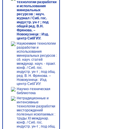
технологии разработки
и использования
минеральных
ресурсов : науч.
журнал / Сиб. гос.
индустр. ун-т ; под
общей ред. В.Н.
Фрянова. –
Новокузнецк : Изд.
центр СибГИУ.
Наукоемкие технологии
разработки и
использования
минеральных ресурсов :
сб. науч. статей
междунар. науч. - практ.
конф. / Сиб. гос.
индустр. ун-т ; под общ.
ред. В. Н. Фрянова. –
Новокузнецк : Изд.
центр СибГИУ.
Научно-техническая
библиотека
Нетрадиционные и
интенсивные
технологии разработки
месторождений
полезных ископаемых :
труды ХI междунар.
конф. / Сиб. гос.
индустр. ун-т ; под общ.