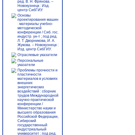
ред. В. Н. Фрянова. –
Новокузнецк : Изд.
центр СибГИУ.
Основы
проектирования машин
: материалы учебно-
методической
конференции / Сиб. гос.
индустр. ун-т ; под ред.
Л. Т. Дворникова, И. А.
Жукова. – Новокузнецк :
Изд. центр СибГИУ.
Отраслевые указатели
Персональные
указатели
Проблемы прочности и
пластичности
материалов в условиях
внешних
энергетических
воздействий : сборник
трудов Международной
научно-практической
конференции /
Министерство науки и
высшего образования
Российской Федерации,
Сибирский
государственный
индустриальный
университет ; под ред.