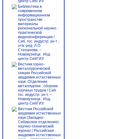
центр СибГИУ.
Библиотека в
современном
информационном
пространстве :
материалы
региональной научно-
практической
видеоконференции /
Сиб. гос. индустр. ун-т ;
отв. ред. Л.О.
Степанова. –
Новокузнецк : Изд.
центр СибГИУ.
Вестник горно-
металлургической
секции Российской
академии естественных
наук. Отделение
металлургии : сборник
научных трудов / Сиб.
гос. индустр. ун-т. –
Новокузнецк : Изд.
центр СибГИУ.
Вестник Российской
академии естественных
наук (Западно-
Сибирское отделение) :
научно-технический
журнал / Российская
академия естественных