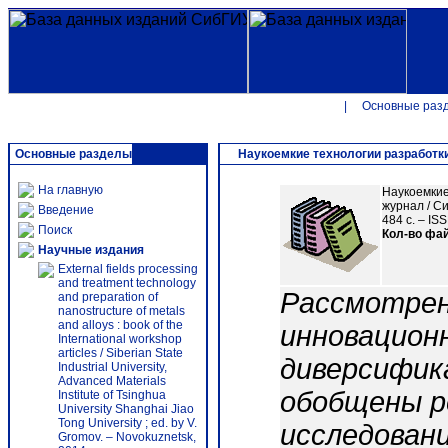
|
Основные раз
Основные разделы
Наукоемкие технологии разработки
На главную
Наукоемкие
журнал / Си
Введение
484 с. – IS
Поиск
Кол-во фа
Научные издания
External fields processing
and treatment technology
Рассмотрен
and preparation of
nanostructure of metals
and alloys : book of the
инновацион
International workshop
articles / Siberian State
диверсифик
Industrial University,
Advanced Materials
обобщены р
Institute of Tsinghua
University Shanghai Jiao
Tong University ; ed. by V.
исследовани
Gromov. – Novokuznetsk,