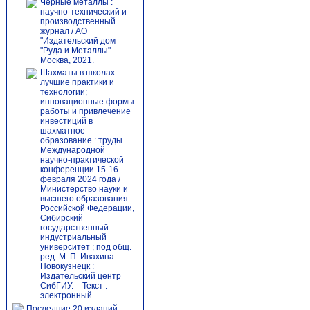
Черные металлы :
научно-технический и
производственный
журнал / АО
"Издательский дом
"Руда и Металлы". –
Москва, 2021.
Шахматы в школах:
лучшие практики и
технологии;
инновационные формы
работы и привлечение
инвестиций в
шахматное
образование : труды
Международной
научно-практической
конференции 15-16
февраля 2024 года /
Министерство науки и
высшего образования
Российской Федерации,
Сибирский
государственный
индустриальный
университет ; под общ.
ред. М. П. Ивахина. –
Новокузнецк :
Издательский центр
СибГИУ. – Текст :
электронный.
Последние 20 изданий