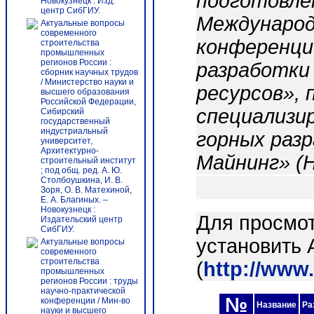
подготовле
Новокузнецк : Изд.
центр СибГИУ.
Международ
Актуальные вопросы
современного
конференци
строительства
промышленных
регионов России :
разработки
сборник научных трудов
/ Министерство науки и
ресурсов», 
высшего образования
Российской Федерации,
специализи
Сибирский
государственный
индустриальный
горных разр
университет,
Архитектурно-
Майнинг» (Н
строительный институт
; под общ. ред. А. Ю.
Столбоушкина, И. В.
Зоря, О. В. Матехиной,
Е. А. Благиных. –
Новокузнецк :
Для просмо
Издательский центр
СибГИУ.
установить 
Актуальные вопросы
современного
строительства
(
http://www
промышленных
регионов России : труды
научно-практической
№
конференции / Мин-во
Название
Ра
науки и высшего