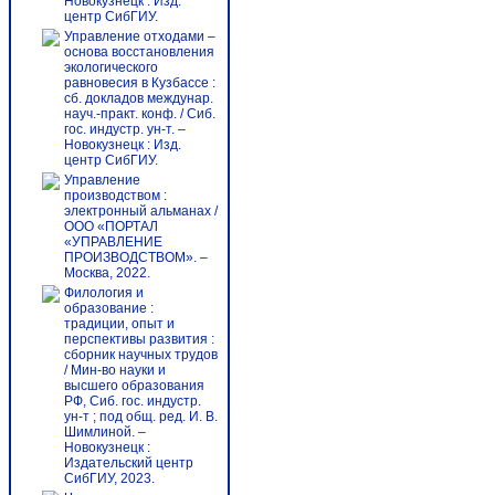
Новокузнецк : Изд.
центр СибГИУ.
Управление отходами –
основа восстановления
экологического
равновесия в Кузбассе :
сб. докладов междунар.
науч.-практ. конф. / Сиб.
гос. индустр. ун-т. –
Новокузнецк : Изд.
центр СибГИУ.
Управление
производством :
электронный альманах /
ООО «ПОРТАЛ
«УПРАВЛЕНИЕ
ПРОИЗВОДСТВОМ». –
Москва, 2022.
Филология и
образование :
традиции, опыт и
перспективы развития :
сборник научных трудов
/ Мин-во науки и
высшего образования
РФ, Сиб. гос. индустр.
ун-т ; под общ. ред. И. В.
Шимлиной. –
Новокузнецк :
Издательский центр
СибГИУ, 2023.