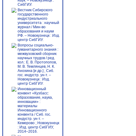
наук. – Новокузнецк :
СибГИУ.
Вестник Сибирского
государственного
индустриального
университета : научный
журнал / Мин-во
образования и науки
РФ. – Новокузнецк : Изд.
центр СибГИУ.
Вопросы социально-
гуманитарного знания :
межвузовский сборник
научных трудов / ред.
кол.: Е. В. Протопопов,
М. В. Темлянцев, Н. К.
Анохина [и др.] ; Сиб.
гос. индустр. ун-т. –
Новокузнецк : Изд.
центр СибГИУ.
Инновационный
конвент «Кузбасс:
образование, наука,
инновации» :
материалы
Инновационного
конвента / Сиб. гос.
индустр. ун-т. –
Кемерово ; Новокузнецк
: Изд. центр СибГИУ,
2014–2016.