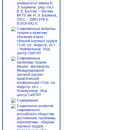
университет имени Н.
Э. Баумана ; ред.-сост.
В. К. Балтян. – Москва :
МГТУ им. Н. Э. Баумана,
2021. – ISBN 978-5-
91916-041-0.
Современные вопросы
теории и практики
обучения в вузе :
сборник научных трудов
/ Сиб. гос. индустр. ун-т.
– Новокузнецк : Изд.
центр СибГИУ.
Современные
проблемы теории
машин : материалы
Международной
заочной научно-
практической
конференции / Сиб. гос.
индустр. ун-т. –
Новокузнецк : Изд.
центр СибГИУ.
Содержание
Социальное развитие
современного
российского общества:
достижения, проблемы,
перспективы : сборник
научных трудов. –