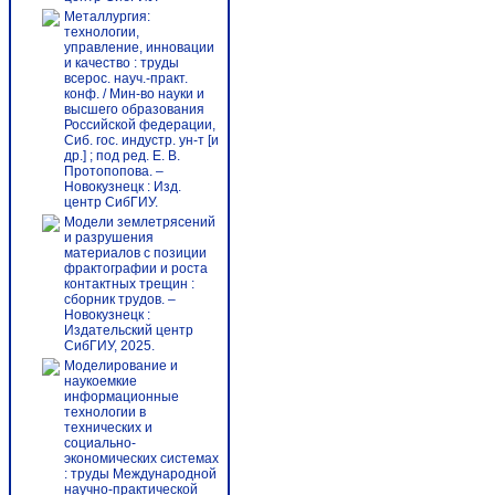
Металлургия:
технологии,
управление, инновации
и качество : труды
всерос. науч.-практ.
конф. / Мин-во науки и
высшего образования
Российской федерации,
Сиб. гос. индустр. ун-т [и
др.] ; под ред. Е. В.
Протопопова. –
Новокузнецк : Изд.
центр СибГИУ.
Модели землетрясений
и разрушения
материалов с позиции
фрактографии и роста
контактных трещин :
сборник трудов. –
Новокузнецк :
Издательский центр
СибГИУ, 2025.
Моделирование и
наукоемкие
информационные
технологии в
технических и
социально-
экономических системах
: труды Международной
научно-практической