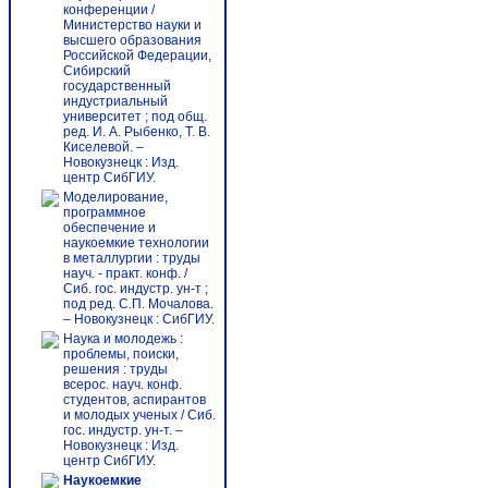
конференции /
Министерство науки и
высшего образования
Российской Федерации,
Сибирский
государственный
индустриальный
университет ; под общ.
ред. И. А. Рыбенко, Т. В.
Киселевой. –
Новокузнецк : Изд.
центр СибГИУ.
Моделирование,
программное
обеспечение и
наукоемкие технологии
в металлургии : труды
науч. - практ. конф. /
Сиб. гос. индустр. ун-т ;
под ред. С.П. Мочалова.
– Новокузнецк : СибГИУ.
Наука и молодежь :
проблемы, поиски,
решения : труды
всерос. науч. конф.
студентов, аспирантов
и молодых ученых / Сиб.
гос. индустр. ун-т. –
Новокузнецк : Изд.
центр СибГИУ.
Наукоемкие