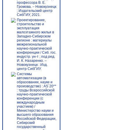
профессора В. Е.
Громова. – Новокузнецк
; Издательский центр
СибГИУ, 2021.
Проектирование,
строительство и
эксплуатация
малоэтажного жилья в
Западно-Сибирском
регионе : материалы
межрегиональной
научно-практической
конференции / Сиб. гос.
индустр. ун-т ; под ред.
И. К. Назаренко. –
Новокузнецк : Изд.
центр СибГИУ.
Системы
автоматизации (в
образовании, науке и
производстве) : AS`20**
: труды Всероссийской
научно-практической
конференции (с
международным
участием) /
Министерство науки и
высшего образования
Российской Федерации,
Сибирский
государственный