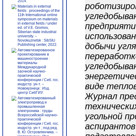
2014.
роботизиро
Materials in external
fields : proceedings of the
угледобыва
11th International online
symposium on materials
in external fields / under
предприяти
ed. of V.E. Gromov,
Siberian state industrial
использова
university. –
Novokuznetsk : SibSIU
добычи угля
Publishing center, 2022.
Автоматизированное
переработк
проектирование в
машиностроении :
материалы
угледобыва
Международной
заочной научно-
энергетиче
практической
конференции / Сиб. гос.
виде теплов
индустр. ун-т. –
Новокузнецк : Изд.
центр СибГИУ.
Журнал пред
Автоматизированный
электропривод и
технически
промышленная
электроника : труды
угольной п
Всероссийской научно-
практической
конференции / Сиб. гос.
аспирантов
индустр. ун-т ; под ред.
В. Ю. Островлянчика. –