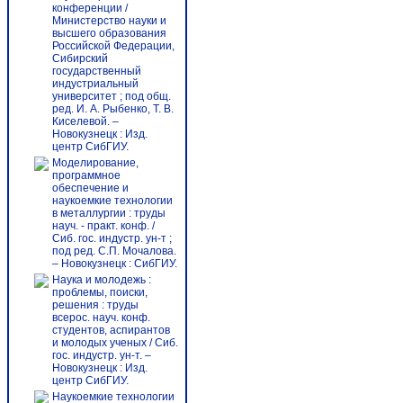
конференции /
Министерство науки и
высшего образования
Российской Федерации,
Сибирский
государственный
индустриальный
университет ; под общ.
ред. И. А. Рыбенко, Т. В.
Киселевой. –
Новокузнецк : Изд.
центр СибГИУ.
Моделирование,
программное
обеспечение и
наукоемкие технологии
в металлургии : труды
науч. - практ. конф. /
Сиб. гос. индустр. ун-т ;
под ред. С.П. Мочалова.
– Новокузнецк : СибГИУ.
Наука и молодежь :
проблемы, поиски,
решения : труды
всерос. науч. конф.
студентов, аспирантов
и молодых ученых / Сиб.
гос. индустр. ун-т. –
Новокузнецк : Изд.
центр СибГИУ.
Наукоемкие технологии