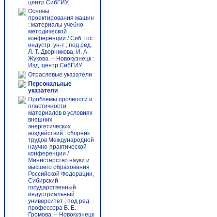
центр СибГИУ.
Основы
проектирования машин
: материалы учебно-
методической
конференции / Сиб. гос.
индустр. ун-т ; под ред.
Л. Т. Дворникова, И. А.
Жукова. – Новокузнецк :
Изд. центр СибГИУ.
Отраслевые указатели
Персональные
указатели
Проблемы прочности и
пластичности
материалов в условиях
внешних
энергетических
воздействий : сборник
трудов Международной
научно-практической
конференции /
Министерство науки и
высшего образования
Российской Федерации,
Сибирский
государственный
индустриальный
университет ; под ред.
профессора В. Е.
Громова. – Новокузнецк