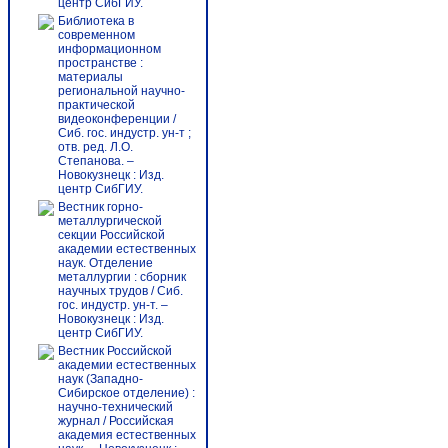
центр СибГИУ.
Библиотека в
современном
информационном
пространстве :
материалы
региональной научно-
практической
видеоконференции /
Сиб. гос. индустр. ун-т ;
отв. ред. Л.О.
Степанова. –
Новокузнецк : Изд.
центр СибГИУ.
Вестник горно-
металлургической
секции Российской
академии естественных
наук. Отделение
металлургии : сборник
научных трудов / Сиб.
гос. индустр. ун-т. –
Новокузнецк : Изд.
центр СибГИУ.
Вестник Российской
академии естественных
наук (Западно-
Сибирское отделение) :
научно-технический
журнал / Российская
академия естественных