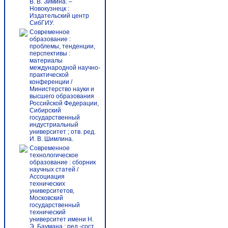
В. В. Зимина. –
Новокузнецк :
Издательский центр
СибГИУ.
Современное
образование :
проблемы, тенденции,
перспективы :
материалы
международной научно-
практической
конференции /
Министерство науки и
высшего образования
Российской Федерации,
Сибирский
государственный
индустриальный
университет ; отв. ред.
И. В. Шимлина.
Современное
технологическое
образование : cборник
научных статей /
Ассоциация
технических
университетов,
Московский
государственный
технический
университет имени Н.
Э. Баумана ; ред.-сост.