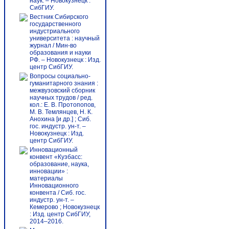
наук. – Новокузнецк :
СибГИУ.
Вестник Сибирского
государственного
индустриального
университета : научный
журнал / Мин-во
образования и науки
РФ. – Новокузнецк : Изд.
центр СибГИУ.
Вопросы социально-
гуманитарного знания :
межвузовский сборник
научных трудов / ред.
кол.: Е. В. Протопопов,
М. В. Темлянцев, Н. К.
Анохина [и др.] ; Сиб.
гос. индустр. ун-т. –
Новокузнецк : Изд.
центр СибГИУ.
Инновационный
конвент «Кузбасс:
образование, наука,
инновации» :
материалы
Инновационного
конвента / Сиб. гос.
индустр. ун-т. –
Кемерово ; Новокузнецк
: Изд. центр СибГИУ,
2014–2016.