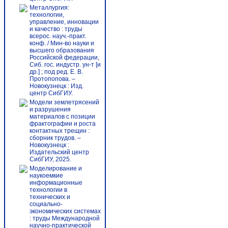
Металлургия:
технологии,
управление, инновации
и качество : труды
всерос. науч.-практ.
конф. / Мин-во науки и
высшего образования
Российской федерации,
Сиб. гос. индустр. ун-т [и
др.] ; под ред. Е. В.
Протопопова. –
Новокузнецк : Изд.
центр СибГИУ.
Модели землетрясений
и разрушения
материалов с позиции
фрактографии и роста
контактных трещин :
сборник трудов. –
Новокузнецк :
Издательский центр
СибГИУ, 2025.
Моделирование и
наукоемкие
информационные
технологии в
технических и
социально-
экономических системах
: труды Международной
научно-практической