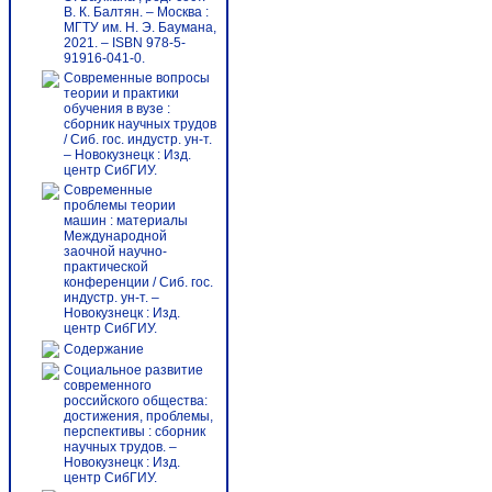
В. К. Балтян. – Москва :
МГТУ им. Н. Э. Баумана,
2021. – ISBN 978-5-
91916-041-0.
Современные вопросы
теории и практики
обучения в вузе :
сборник научных трудов
/ Сиб. гос. индустр. ун-т.
– Новокузнецк : Изд.
центр СибГИУ.
Современные
проблемы теории
машин : материалы
Международной
заочной научно-
практической
конференции / Сиб. гос.
индустр. ун-т. –
Новокузнецк : Изд.
центр СибГИУ.
Содержание
Социальное развитие
современного
российского общества:
достижения, проблемы,
перспективы : сборник
научных трудов. –
Новокузнецк : Изд.
центр СибГИУ.