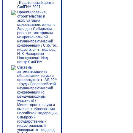
; Издательский центр
СибГИУ, 2021.
Проектирование,
строительство и
эксплуатация
малоэтажного жилья в
Западно-Сибирском
регионе : материалы
межрегиональной
научно-практической
конференции / Сиб. гос.
индустр. ун-т ; под ред.
И. К. Назаренко. –
Новокузнецк : Изд.
центр СибГИУ.
Системы
автоматизации (в
образовании, науке и
производстве) : AS`20**
: труды Всероссийской
научно-практической
конференции (с
международным
участием) /
Министерство науки и
высшего образования
Российской Федерации,
Сибирский
государственный
индустриальный
университет ; под ред.