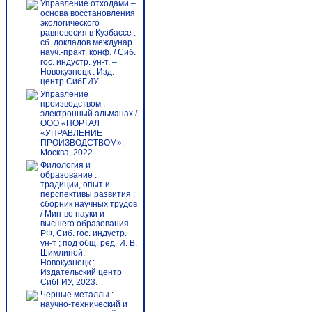
Управление отходами –
основа восстановления
экологического
равновесия в Кузбассе :
сб. докладов междунар.
науч.-практ. конф. / Сиб.
гос. индустр. ун-т. –
Новокузнецк : Изд.
центр СибГИУ.
Управление
производством :
электронный альманах /
ООО «ПОРТАЛ
«УПРАВЛЕНИЕ
ПРОИЗВОДСТВОМ». –
Москва, 2022.
Филология и
образование :
традиции, опыт и
перспективы развития :
сборник научных трудов
/ Мин-во науки и
высшего образования
РФ, Сиб. гос. индустр.
ун-т ; под общ. ред. И. В.
Шимлиной. –
Новокузнецк :
Издательский центр
СибГИУ, 2023.
Черные металлы :
научно-технический и