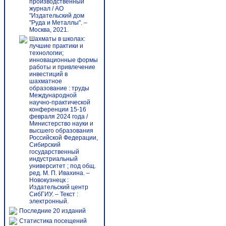
производственный
журнал / АО
"Издательский дом
"Руда и Металлы". –
Москва, 2021.
Шахматы в школах:
лучшие практики и
технологии;
инновационные формы
работы и привлечение
инвестиций в
шахматное
образование : труды
Международной
научно-практической
конференции 15-16
февраля 2024 года /
Министерство науки и
высшего образования
Российской Федерации,
Сибирский
государственный
индустриальный
университет ; под общ.
ред. М. П. Ивахина. –
Новокузнецк :
Издательский центр
СибГИУ. – Текст :
электронный.
Последние 20 изданий
Статистика посещений