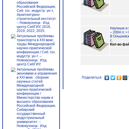
образования
Российской Федерации,
Сиб. гос. индустр. ун-т,
Архитектурно-
строительный институт.
– Новокузнецк : Изд.
центр СибГИУ, 2016,
Научные и 
2019, 2022, 2025.
– 2004 гг. =
Актуальные проблемы
В Ольшевская
транспорта в XXI веке:
с.
труды Международной
Кол-во фа
научно-практической
конференции / Сиб. гос.
индустр. ун-т. –
Новокузнецк : Изд.
центр СибГИУ.
Актуальные проблемы
экономики и управления
в XXI веке : сборник
Поделиться
научных статей
Международной
научно-практической
конференции /
Министерство науки и
высшего образования
Российской Федерации,
Сибирский
государственный
индустриальный
университет. –
Новокузнецк : Изд.