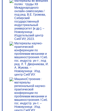
Материалы во внешних
полях : труды XII
Международного
онлайн-симпозиума /
под ред. В.Е. Громова,
Сибирский
государственный
индустриальный
университет [и др.]. –
Новокузнецк :
Издательский центр
СибГИУ, 2023.
Материалы научно-
практической
конференции по
проблемам механики и
машиностроения / Сиб.
гос. индустр. ун-т ; под
ред. Л. Т. Дворникова, И.
А. Жукова. –
Новокузнецк : Изд.
центр СибГИУ.
МашиноСтроение :
материалы
региональной научно-
практической
конференции по
проблемам механики и
машиностроения / Сиб.
гос. индустр. ун-т. –
Новокузнецк : Изд.
центр СибГИУ.