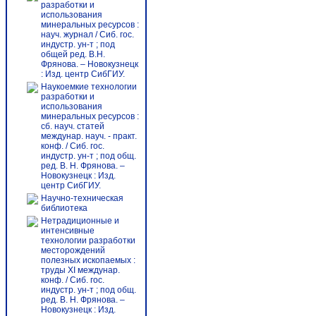
разработки и
использования
минеральных ресурсов :
науч. журнал / Сиб. гос.
индустр. ун-т ; под
общей ред. В.Н.
Фрянова. – Новокузнецк
: Изд. центр СибГИУ.
Наукоемкие технологии
разработки и
использования
минеральных ресурсов :
сб. науч. статей
междунар. науч. - практ.
конф. / Сиб. гос.
индустр. ун-т ; под общ.
ред. В. Н. Фрянова. –
Новокузнецк : Изд.
центр СибГИУ.
Научно-техническая
библиотека
Нетрадиционные и
интенсивные
технологии разработки
месторождений
полезных ископаемых :
труды ХI междунар.
конф. / Сиб. гос.
индустр. ун-т ; под общ.
ред. В. Н. Фрянова. –
Новокузнецк : Изд.