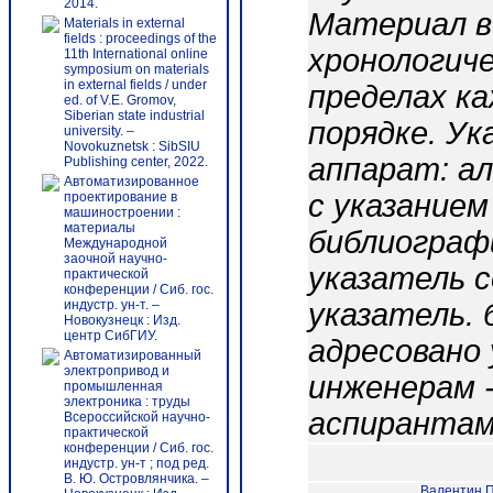
2014.
Материал в
Materials in external
fields : proceedings of the
хронологич
11th International online
symposium on materials
in external fields / under
пределах к
ed. of V.E. Gromov,
Siberian state industrial
порядке. У
university. –
Novokuznetsk : SibSIU
аппарат: а
Publishing center, 2022.
Автоматизированное
с указанием
проектирование в
машиностроении :
материалы
библиограф
Международной
заочной научно-
указатель 
практической
конференции / Сиб. гос.
индустр. ун-т. –
указатель.
Новокузнецк : Изд.
центр СибГИУ.
адресовано 
Автоматизированный
электропривод и
инженерам 
промышленная
электроника : труды
аспирантам
Всероссийской научно-
практической
конференции / Сиб. гос.
индустр. ун-т ; под ред.
В. Ю. Островлянчика. –
Валентин П