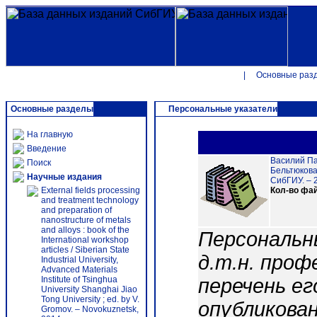
|
Основные раз
Основные разделы
Персональные указатели
На главную
Введение
Василий Па
Поиск
Бельтюкова,
Научные издания
СибГИУ. – 2
External fields processing
Кол-во фа
and treatment technology
and preparation of
nanostructure of metals
and alloys : book of the
Персональн
International workshop
articles / Siberian State
д.т.н. проф
Industrial University,
Advanced Materials
Institute of Tsinghua
перечень ег
University Shanghai Jiao
Tong University ; ed. by V.
опубликованн
Gromov. – Novokuznetsk,