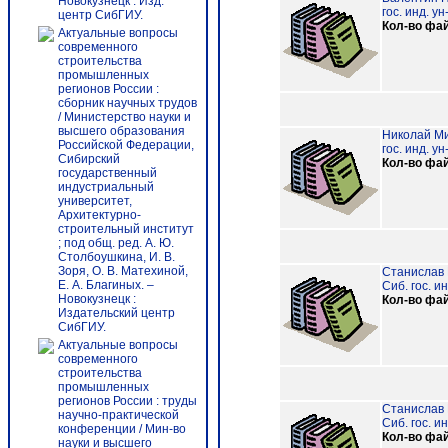
Новокузнецк : Изд.
гос. инд. у
центр СибГИУ.
Кол-во фа
Актуальные вопросы
современного
строительства
промышленных
регионов России :
сборник научных трудов
/ Министерство науки и
высшего образования
Николай Мих
Российской Федерации,
гос. инд. у
Сибирский
Кол-во фа
государственный
индустриальный
университет,
Архитектурно-
строительный институт
; под общ. ред. А. Ю.
Столбоушкина, И. В.
Зоря, О. В. Матехиной,
Станислав М
Е. А. Благиных. –
Сиб. гос. и
Новокузнецк :
Кол-во фа
Издательский центр
СибГИУ.
Актуальные вопросы
современного
строительства
промышленных
регионов России : труды
Станислав И
научно-практической
Сиб. гос. и
конференции / Мин-во
Кол-во фа
науки и высшего