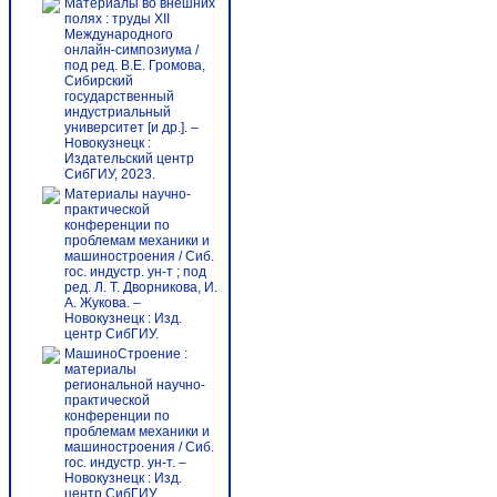
Материалы во внешних
полях : труды XII
Международного
онлайн-симпозиума /
под ред. В.Е. Громова,
Сибирский
государственный
индустриальный
университет [и др.]. –
Новокузнецк :
Издательский центр
СибГИУ, 2023.
Материалы научно-
практической
конференции по
проблемам механики и
машиностроения / Сиб.
гос. индустр. ун-т ; под
ред. Л. Т. Дворникова, И.
А. Жукова. –
Новокузнецк : Изд.
центр СибГИУ.
МашиноСтроение :
материалы
региональной научно-
практической
конференции по
проблемам механики и
машиностроения / Сиб.
гос. индустр. ун-т. –
Новокузнецк : Изд.
центр СибГИУ.