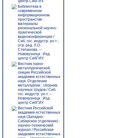
центр СибГИУ.
Библиотека в
современном
информационном
пространстве :
материалы
региональной научно-
практической
видеоконференции /
Сиб. гос. индустр. ун-т ;
отв. ред. Л.О.
Степанова. –
Новокузнецк : Изд.
центр СибГИУ.
Вестник горно-
металлургической
секции Российской
академии естественных
наук. Отделение
металлургии : сборник
научных трудов / Сиб.
гос. индустр. ун-т. –
Новокузнецк : Изд.
центр СибГИУ.
Вестник Российской
академии естественных
наук (Западно-
Сибирское отделение) :
научно-технический
журнал / Российская
академия естественных