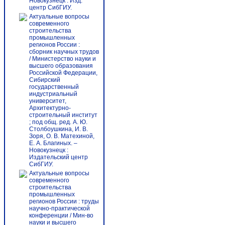
Новокузнецк : Изд.
центр СибГИУ.
Актуальные вопросы
современного
строительства
промышленных
регионов России :
сборник научных трудов
/ Министерство науки и
высшего образования
Российской Федерации,
Сибирский
государственный
индустриальный
университет,
Архитектурно-
строительный институт
; под общ. ред. А. Ю.
Столбоушкина, И. В.
Зоря, О. В. Матехиной,
Е. А. Благиных. –
Новокузнецк :
Издательский центр
СибГИУ.
Актуальные вопросы
современного
строительства
промышленных
регионов России : труды
научно-практической
конференции / Мин-во
науки и высшего