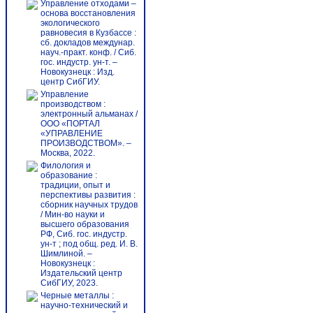
Управление отходами –
основа восстановления
экологического
равновесия в Кузбассе :
сб. докладов междунар.
науч.-практ. конф. / Сиб.
гос. индустр. ун-т. –
Новокузнецк : Изд.
центр СибГИУ.
Управление
производством :
электронный альманах /
ООО «ПОРТАЛ
«УПРАВЛЕНИЕ
ПРОИЗВОДСТВОМ». –
Москва, 2022.
Филология и
образование :
традиции, опыт и
перспективы развития :
сборник научных трудов
/ Мин-во науки и
высшего образования
РФ, Сиб. гос. индустр.
ун-т ; под общ. ред. И. В.
Шимлиной. –
Новокузнецк :
Издательский центр
СибГИУ, 2023.
Черные металлы :
научно-технический и