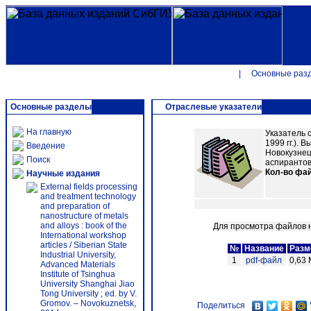
|
Основные раз
Основные разделы
Отраслевые указатели
На главную
Указатель 
1999 гг.). В
Введение
Новокузнецк
Поиск
аспирантов 
Кол-во фа
Научные издания
External fields processing
and treatment technology
and preparation of
nanostructure of metals
and alloys : book of the
Для просмотра файлов н
International workshop
articles / Siberian State
№
Название
Разм
Industrial University,
1
pdf-файл
0,63 
Advanced Materials
Institute of Tsinghua
University Shanghai Jiao
Tong University ; ed. by V.
Gromov. – Novokuznetsk,
Поделиться