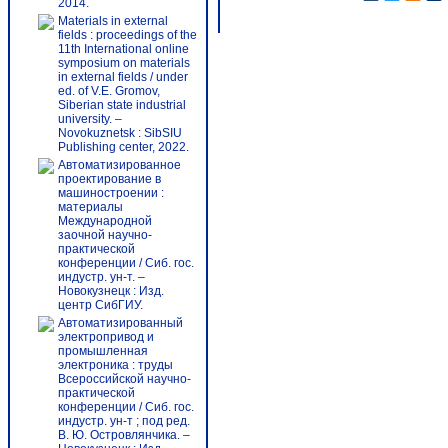
2014.
Materials in external
fields : proceedings of the
11th International online
symposium on materials
in external fields / under
ed. of V.E. Gromov,
Siberian state industrial
university. –
Novokuznetsk : SibSIU
Publishing center, 2022.
Автоматизированное
проектирование в
машиностроении :
материалы
Международной
заочной научно-
практической
конференции / Сиб. гос.
индустр. ун-т. –
Новокузнецк : Изд.
центр СибГИУ.
Автоматизированный
электропривод и
промышленная
электроника : труды
Всероссийской научно-
практической
конференции / Сиб. гос.
индустр. ун-т ; под ред.
В. Ю. Островлянчика. –