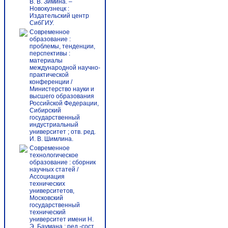
В. В. Зимина. –
Новокузнецк :
Издательский центр
СибГИУ.
Современное
образование :
проблемы, тенденции,
перспективы :
материалы
международной научно-
практической
конференции /
Министерство науки и
высшего образования
Российской Федерации,
Сибирский
государственный
индустриальный
университет ; отв. ред.
И. В. Шимлина.
Современное
технологическое
образование : cборник
научных статей /
Ассоциация
технических
университетов,
Московский
государственный
технический
университет имени Н.
Э. Баумана ; ред.-сост.