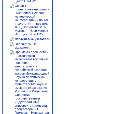
центр СибГИУ.
Основы
проектирования машин
: материалы учебно-
методической
конференции / Сиб. гос.
индустр. ун-т ; под ред.
Л. Т. Дворникова, И. А.
Жукова. – Новокузнецк :
Изд. центр СибГИУ.
Отраслевые указатели
Персональные
указатели
Проблемы прочности и
пластичности
материалов в условиях
внешних
энергетических
воздействий : сборник
трудов Международной
научно-практической
конференции /
Министерство науки и
высшего образования
Российской Федерации,
Сибирский
государственный
индустриальный
университет ; под ред.
профессора В. Е.
Громова. – Новокузнецк