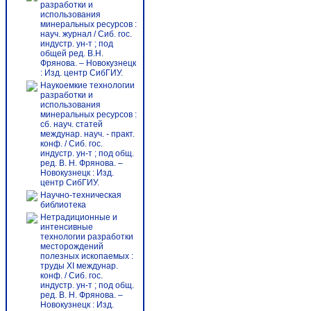
разработки и
использования
минеральных ресурсов :
науч. журнал / Сиб. гос.
индустр. ун-т ; под
общей ред. В.Н.
Фрянова. – Новокузнецк
: Изд. центр СибГИУ.
Наукоемкие технологии
разработки и
использования
минеральных ресурсов :
сб. науч. статей
междунар. науч. - практ.
конф. / Сиб. гос.
индустр. ун-т ; под общ.
ред. В. Н. Фрянова. –
Новокузнецк : Изд.
центр СибГИУ.
Научно-техническая
библиотека
Нетрадиционные и
интенсивные
технологии разработки
месторождений
полезных ископаемых :
труды ХI междунар.
конф. / Сиб. гос.
индустр. ун-т ; под общ.
ред. В. Н. Фрянова. –
Новокузнецк : Изд.