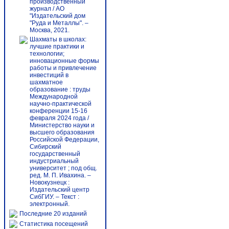
производственный
журнал / АО
"Издательский дом
"Руда и Металлы". –
Москва, 2021.
Шахматы в школах:
лучшие практики и
технологии;
инновационные формы
работы и привлечение
инвестиций в
шахматное
образование : труды
Международной
научно-практической
конференции 15-16
февраля 2024 года /
Министерство науки и
высшего образования
Российской Федерации,
Сибирский
государственный
индустриальный
университет ; под общ.
ред. М. П. Ивахина. –
Новокузнецк :
Издательский центр
СибГИУ. – Текст :
электронный.
Последние 20 изданий
Статистика посещений