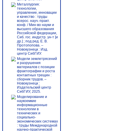
Металлургия:
технологии,
управление, инновации
и качество : труды
всерос. науч.-практ.
конф. / Мин-во науки и
высшего образования
Российской федерации,
Сиб. гос. индустр. ун-т [и
др.] ; под ред. Е. В.
Протопопова. –
Новокузнецк : Изд.
центр СибГИУ.
Модели землетрясений
и разрушения
материалов с позиции
фрактографии и роста
контактных трещин :
сборник трудов. –
Новокузнецк :
Издательский центр
СибГИУ, 2025.
Моделирование и
наукоемкие
информационные
технологии в
технических и
социально-
экономических системах
: труды Международной
научно-практической