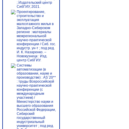
; Издательский центр
СибГИУ, 2021.
Проектирование,
строительство и
эксплуатация
малоэтажного жилья в
Западно-Сибирском
регионе : материалы
межрегиональной
научно-практической
конференции / Сиб. гос.
индустр. ун-т ; под ред.
И. К. Назаренко. –
Новокузнецк : Изд.
центр СибГИУ.
Системы
автоматизации (в
образовании, науке и
производстве) : AS`20**
: труды Всероссийской
научно-практической
конференции (с
международным
участием) /
Министерство науки и
высшего образования
Российской Федерации,
Сибирский
государственный
индустриальный
университет ; под ред.