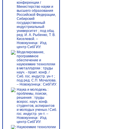
конференции /
Министерство науки и
высшего образования
Российской Федерации,
Сибирский
государственный
индустриальный
университет ; под общ.
ред. И. А. Рыбенко, Т. В.
Киселевой. –
Новокузнецк : Изд.
центр СибГИУ.
Моделирование,
программное
обеспечение и
наукоемкие технологии
в металлургии : труды
науч. - практ. конф. /
Сиб. гос. индустр. ун-т ;
под ред. С.П. Мочалова.
– Новокузнецк : СибГИУ.
Наука и молодежь :
проблемы, поиски,
решения : труды
всерос. науч. конф.
студентов, аспирантов
и молодых ученых / Сиб.
гос. индустр. ун-т. –
Новокузнецк : Изд.
центр СибГИУ.
Наукоемкие технологии