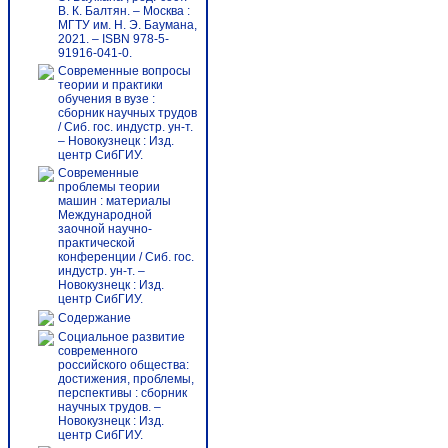
В. К. Балтян. – Москва :
МГТУ им. Н. Э. Баумана,
2021. – ISBN 978-5-
91916-041-0.
Современные вопросы
теории и практики
обучения в вузе :
сборник научных трудов
/ Сиб. гос. индустр. ун-т.
– Новокузнецк : Изд.
центр СибГИУ.
Современные
проблемы теории
машин : материалы
Международной
заочной научно-
практической
конференции / Сиб. гос.
индустр. ун-т. –
Новокузнецк : Изд.
центр СибГИУ.
Содержание
Социальное развитие
современного
российского общества:
достижения, проблемы,
перспективы : сборник
научных трудов. –
Новокузнецк : Изд.
центр СибГИУ.