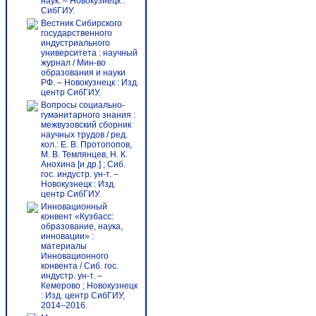
наук. – Новокузнецк :
СибГИУ.
Вестник Сибирского
государственного
индустриального
университета : научный
журнал / Мин-во
образования и науки
РФ. – Новокузнецк : Изд.
центр СибГИУ.
Вопросы социально-
гуманитарного знания :
межвузовский сборник
научных трудов / ред.
кол.: Е. В. Протопопов,
М. В. Темлянцев, Н. К.
Анохина [и др.] ; Сиб.
гос. индустр. ун-т. –
Новокузнецк : Изд.
центр СибГИУ.
Инновационный
конвент «Кузбасс:
образование, наука,
инновации» :
материалы
Инновационного
конвента / Сиб. гос.
индустр. ун-т. –
Кемерово ; Новокузнецк
: Изд. центр СибГИУ,
2014–2016.