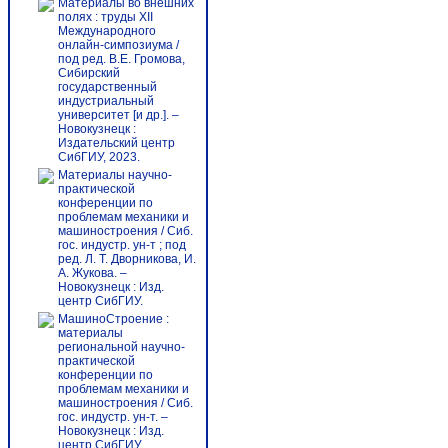
Материалы во внешних
полях : труды XII
Международного
онлайн-симпозиума /
под ред. В.Е. Громова,
Сибирский
государственный
индустриальный
университет [и др.]. –
Новокузнецк :
Издательский центр
СибГИУ, 2023.
Материалы научно-
практической
конференции по
проблемам механики и
машиностроения / Сиб.
гос. индустр. ун-т ; под
ред. Л. Т. Дворникова, И.
А. Жукова. –
Новокузнецк : Изд.
центр СибГИУ.
МашиноСтроение :
материалы
региональной научно-
практической
конференции по
проблемам механики и
машиностроения / Сиб.
гос. индустр. ун-т. –
Новокузнецк : Изд.
центр СибГИУ.