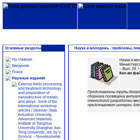
Основные разделы
Наука и молодежь : проблемы, поис
На главную
Наука и мо
Министерств
Введение
– Вып. 26. Ч
Поиск
Кол-во фа
Научные издания
External fields processing
and treatment technology
Представлены труды Всерос
and preparation of
сборника посвящена актуал
nanostructure of metals
технологий разработки мес
and alloys : book of the
представляют интерес для 
International workshop
articles / Siberian State
Industrial University,
Advanced Materials
Institute of Tsinghua
University Shanghai Jiao
Tong University ; ed. by V.
Gromov. – Novokuznetsk,