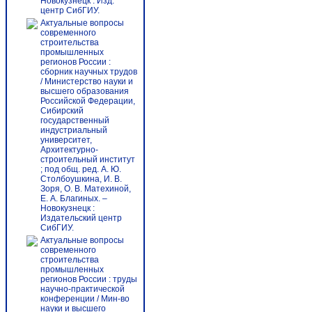
Новокузнецк : Изд.
центр СибГИУ.
Актуальные вопросы
современного
строительства
промышленных
регионов России :
сборник научных трудов
/ Министерство науки и
высшего образования
Российской Федерации,
Сибирский
государственный
индустриальный
университет,
Архитектурно-
строительный институт
; под общ. ред. А. Ю.
Столбоушкина, И. В.
Зоря, О. В. Матехиной,
Е. А. Благиных. –
Новокузнецк :
Издательский центр
СибГИУ.
Актуальные вопросы
современного
строительства
промышленных
регионов России : труды
научно-практической
конференции / Мин-во
науки и высшего