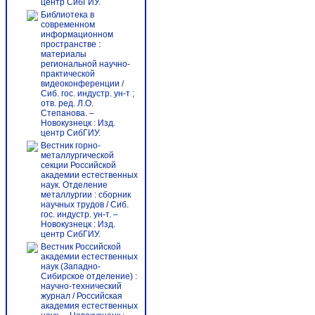
центр СибГИУ.
Библиотека в
современном
информационном
пространстве :
материалы
региональной научно-
практической
видеоконференции /
Сиб. гос. индустр. ун-т ;
отв. ред. Л.О.
Степанова. –
Новокузнецк : Изд.
центр СибГИУ.
Вестник горно-
металлургической
секции Российской
академии естественных
наук. Отделение
металлургии : сборник
научных трудов / Сиб.
гос. индустр. ун-т. –
Новокузнецк : Изд.
центр СибГИУ.
Вестник Российской
академии естественных
наук (Западно-
Сибирское отделение) :
научно-технический
журнал / Российская
академия естественных