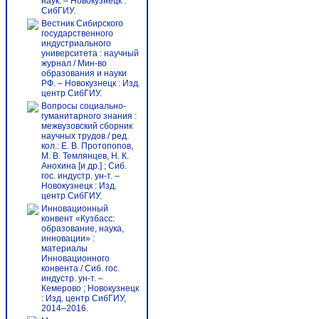
наук. – Новокузнецк :
СибГИУ.
Вестник Сибирского
государственного
индустриального
университета : научный
журнал / Мин-во
образования и науки
РФ. – Новокузнецк : Изд.
центр СибГИУ.
Вопросы социально-
гуманитарного знания :
межвузовский сборник
научных трудов / ред.
кол.: Е. В. Протопопов,
М. В. Темлянцев, Н. К.
Анохина [и др.] ; Сиб.
гос. индустр. ун-т. –
Новокузнецк : Изд.
центр СибГИУ.
Инновационный
конвент «Кузбасс:
образование, наука,
инновации» :
материалы
Инновационного
конвента / Сиб. гос.
индустр. ун-т. –
Кемерово ; Новокузнецк
: Изд. центр СибГИУ,
2014–2016.