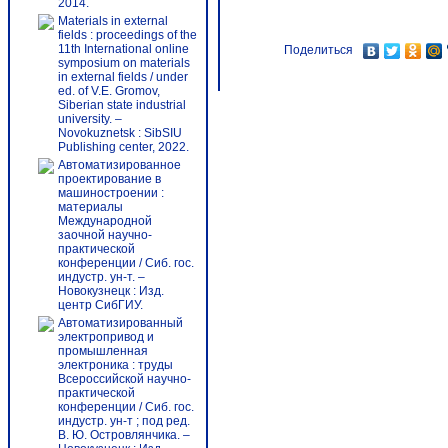
2014.
Materials in external
fields : proceedings of the
11th International online
Поделиться
symposium on materials
in external fields / under
ed. of V.E. Gromov,
Siberian state industrial
university. –
Novokuznetsk : SibSIU
Publishing center, 2022.
Автоматизированное
проектирование в
машиностроении :
материалы
Международной
заочной научно-
практической
конференции / Сиб. гос.
индустр. ун-т. –
Новокузнецк : Изд.
центр СибГИУ.
Автоматизированный
электропривод и
промышленная
электроника : труды
Всероссийской научно-
практической
конференции / Сиб. гос.
индустр. ун-т ; под ред.
В. Ю. Островлянчика. –