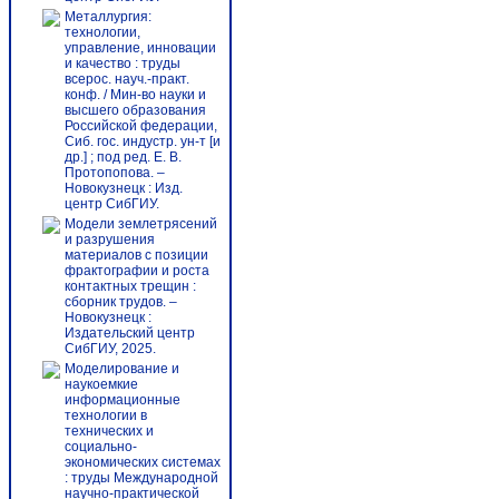
Металлургия:
технологии,
управление, инновации
и качество : труды
всерос. науч.-практ.
конф. / Мин-во науки и
высшего образования
Российской федерации,
Сиб. гос. индустр. ун-т [и
др.] ; под ред. Е. В.
Протопопова. –
Новокузнецк : Изд.
центр СибГИУ.
Модели землетрясений
и разрушения
материалов с позиции
фрактографии и роста
контактных трещин :
сборник трудов. –
Новокузнецк :
Издательский центр
СибГИУ, 2025.
Моделирование и
наукоемкие
информационные
технологии в
технических и
социально-
экономических системах
: труды Международной
научно-практической