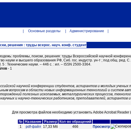
|
Основные разделы
|
Администрирование
|
ки, решения : труды всерос. науч. конф. студент
лодежь: проблемы, поиски, решения: труды Всероссийской научной конференци
о науки и высшего образования РФ, Сиб. гос. индустр. ун-т ; под общ. ред. С
. 5 : Технические науки. – 446 с. : ил. – ISSN 2500-3364.
йлов
- 1
сийской научной конференции студентов, аспирантов и молодых ученых п
ьным вопросам в области новых информационных технологий и систем ав
торождений полезных ископаемых, металлургических процессов, технолог
научных и научно-технических работников, преподавателей, аспирантов и
Для просмотра файлов необходимо установить Adobe Acrobat Reader 
№
Название
Размер
Кол-во обращений
1
pdf-файл
17,33 Мб
466
Просмотр