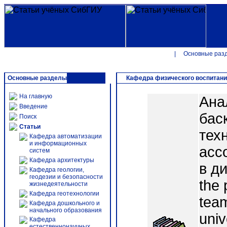
|
Основные раз
Основные разделы
Кафедра физического воспитан
На главную
Ана
Введение
бас
Поиск
Статьи
тех
Кафедра автоматизации
и информационных
асс
систем
Кафедра архитектуры
в д
Кафедра геологии,
геодезии и безопасности
the 
жизнедеятельности
Кафедра геотехнологии
team
Кафедра дошкольного и
начального образования
univ
Кафедра
естественнонаучных