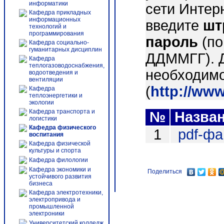
информатики
сети Интер
Кафедра прикладных
информационных
введите
шт
технологий и
программирования
пароль
(по
Кафедра социально-
гуманитарных дисциплин
ДДММГГ). 
Кафедра
теплогазоводоснабжения,
необходимо
водоотведения и
вентиляции
(
http://ww
Кафедра
теплоэнергетики и
экологии
Кафедра транспорта и
№
Назва
логистики
Кафедра физического
1
pdf-ф
воспитания
Кафедра физической
культуры и спорта
Кафедра филологии
Кафедра экономики и
Поделиться
устойчивого развития
бизнеса
Кафедра электротехники,
электропривода и
промышленной
электроники
Университетский колледж