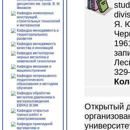
stud
дисциплин им. проф. В. М.
Финкеля
divi
Кафедра инженерных
конструкций,
строительных технологий
Я. Ю
и материалов
Кафедра менеджмента и
Чер
территориального
развития
196
Кафедра менеджмента
качества и инноваций
зап
Кафедра металлургии
черных металлов и
Лесг
химической технологии
Кафедра механики и
329–
машиностроения
Кафедра непрерывного
Кол
педагогического
образования и методики
обучения
Кафедра обработки
металлов давлением и
материаловедения.
Открытый д
ЕВРАЗ ЗСМК
Кафедра открытых
организова
горных работ и
электромеханики
университе
Кафедра прикладной
математики и