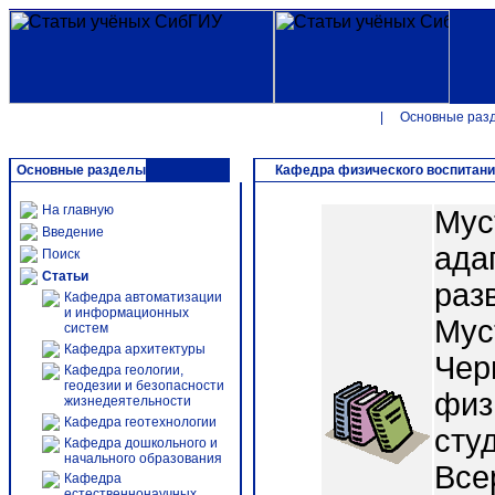
|
Основные раз
Основные разделы
Кафедра физического воспитан
На главную
Мус
Введение
ада
Поиск
Статьи
раз
Кафедра автоматизации
и информационных
Мус
систем
Кафедра архитектуры
Чер
Кафедра геологии,
геодезии и безопасности
физ
жизнедеятельности
Кафедра геотехнологии
сту
Кафедра дошкольного и
начального образования
Все
Кафедра
естественнонаучных