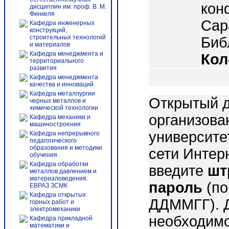
кон
дисциплин им. проф. В. М.
Финкеля
Сар
Кафедра инженерных
конструкций,
строительных технологий
Библ
и материалов
Кафедра менеджмента и
Кол
территориального
развития
Кафедра менеджмента
качества и инноваций
Кафедра металлургии
Открытый д
черных металлов и
химической технологии
организова
Кафедра механики и
машиностроения
университе
Кафедра непрерывного
педагогического
образования и методики
сети Интер
обучения
Кафедра обработки
введите
шт
металлов давлением и
материаловедения.
пароль
(по
ЕВРАЗ ЗСМК
Кафедра открытых
ДДММГГ). 
горных работ и
электромеханики
необходимо
Кафедра прикладной
математики и