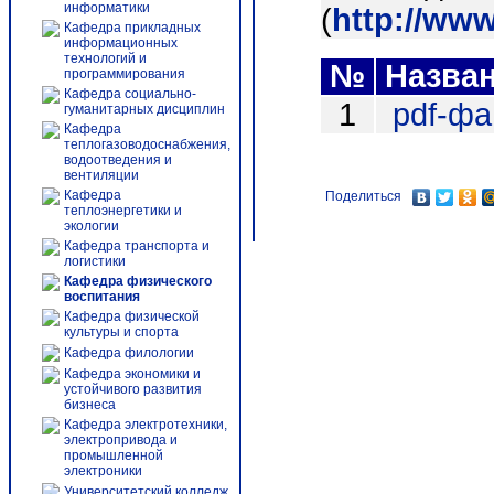
информатики
(
http://ww
Кафедра прикладных
информационных
технологий и
№
Назва
программирования
Кафедра социально-
1
pdf-ф
гуманитарных дисциплин
Кафедра
теплогазоводоснабжения,
водоотведения и
вентиляции
Кафедра
Поделиться
теплоэнергетики и
экологии
Кафедра транспорта и
логистики
Кафедра физического
воспитания
Кафедра физической
культуры и спорта
Кафедра филологии
Кафедра экономики и
устойчивого развития
бизнеса
Кафедра электротехники,
электропривода и
промышленной
электроники
Университетский колледж