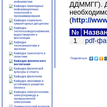
информатики
ДДММГГ). 
Кафедра прикладных
информационных
необходимо
технологий и
программирования
(
http://ww
Кафедра социально-
гуманитарных дисциплин
Кафедра
№
Назва
теплогазоводоснабжения,
водоотведения и
вентиляции
1
pdf-ф
Кафедра
теплоэнергетики и
экологии
Кафедра транспорта и
логистики
Поделиться
Кафедра физического
воспитания
Кафедра физической
культуры и спорта
Кафедра филологии
Кафедра экономики и
устойчивого развития
бизнеса
Кафедра электротехники,
электропривода и
промышленной
электроники
Университетский колледж