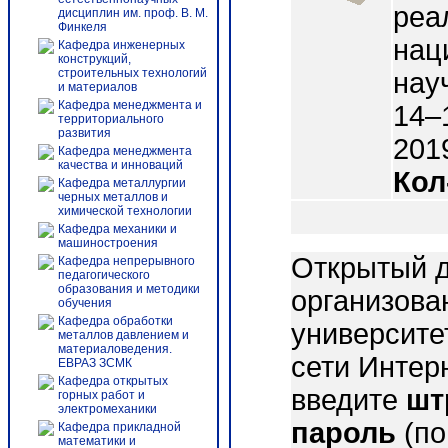
реа
дисциплин им. проф. В. М.
Финкеля
нац
Кафедра инженерных
конструкций,
строительных технологий
нау
и материалов
Кафедра менеджмента и
14–
территориального
развития
2019
Кафедра менеджмента
качества и инноваций
Кол
Кафедра металлургии
черных металлов и
химической технологии
Кафедра механики и
машиностроения
Открытый д
Кафедра непрерывного
педагогического
образования и методики
организова
обучения
Кафедра обработки
университе
металлов давлением и
материаловедения.
сети Интер
ЕВРАЗ ЗСМК
Кафедра открытых
введите
шт
горных работ и
электромеханики
пароль
(по
Кафедра прикладной
математики и