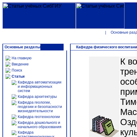
|
Основные раз
Основные разделы
Кафедра физического воспитан
На главную
К в
Введение
тре
Поиск
Статьи
осо
Кафедра автоматизации
и информационных
при
систем
Кафедра архитектуры
Тим
Кафедра геологии,
геодезии и безопасности
Мас
жизнедеятельности
Кафедра геотехнологии
Озд
Кафедра дошкольного и
начального образования
кул
Кафедра
естественнонаучных