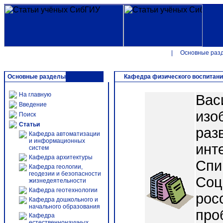
|
Основные раз
Основные разделы
Кафедра физического воспитан
На главную
Вас
Введение
изо
Поиск
Статьи
раз
Кафедра автоматизации
и информационных
инте
систем
Кафедра архитектуры
Спи
Кафедра геологии,
геодезии и безопасности
Соц
жизнедеятельности
Кафедра геотехнологии
рос
Кафедра дошкольного и
начального образования
про
Кафедра
естественнонаучных