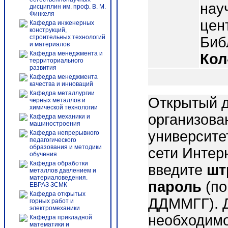
нау
дисциплин им. проф. В. М.
Финкеля
цен
Кафедра инженерных
конструкций,
строительных технологий
Библ
и материалов
Кафедра менеджмента и
Кол
территориального
развития
Кафедра менеджмента
качества и инноваций
Кафедра металлургии
Открытый д
черных металлов и
химической технологии
организова
Кафедра механики и
машиностроения
университе
Кафедра непрерывного
педагогического
образования и методики
сети Интер
обучения
Кафедра обработки
введите
шт
металлов давлением и
материаловедения.
пароль
(по
ЕВРАЗ ЗСМК
Кафедра открытых
ДДММГГ). 
горных работ и
электромеханики
необходимо
Кафедра прикладной
математики и