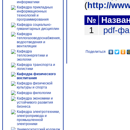
информатики
(
http://ww
Кафедра прикладных
информационных
технологий и
№
Назва
программирования
Кафедра социально-
1
pdf-ф
гуманитарных дисциплин
Кафедра
теплогазоводоснабжения,
водоотведения и
вентиляции
Кафедра
Поделиться
теплоэнергетики и
экологии
Кафедра транспорта и
логистики
Кафедра физического
воспитания
Кафедра физической
культуры и спорта
Кафедра филологии
Кафедра экономики и
устойчивого развития
бизнеса
Кафедра электротехники,
электропривода и
промышленной
электроники
Университетский колледж