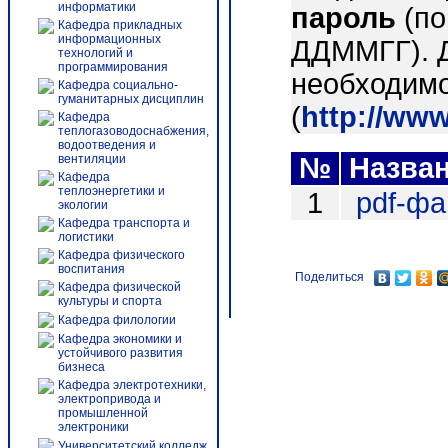
информатики
пароль
(по
Кафедра прикладных
информационных
ДДММГГ). 
технологий и
программирования
необходимо
Кафедра социально-
гуманитарных дисциплин
(
http://ww
Кафедра
теплогазоводоснабжения,
водоотведения и
вентиляции
№
Назва
Кафедра
теплоэнергетики и
1
pdf-ф
экологии
Кафедра транспорта и
логистики
Кафедра физического
воспитания
Поделиться
Кафедра физической
культуры и спорта
Кафедра филологии
Кафедра экономики и
устойчивого развития
бизнеса
Кафедра электротехники,
электропривода и
промышленной
электроники
Университетский колледж