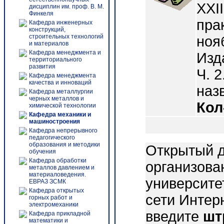
XXI
дисциплин им. проф. В. М.
Финкеля
пра
Кафедра инженерных
конструкций,
строительных технологий
нояб
и материалов
Кафедра менеджмента и
Изд
территориального
развития
Ч. 2
Кафедра менеджмента
качества и инноваций
назв
Кафедра металлургии
черных металлов и
Кол
химической технологии
Кафедра механики и
машиностроения
Кафедра непрерывного
педагогического
образования и методики
Открытый д
обучения
Кафедра обработки
организова
металлов давлением и
материаловедения.
университе
ЕВРАЗ ЗСМК
Кафедра открытых
сети Интер
горных работ и
электромеханики
введите
шт
Кафедра прикладной
математики и