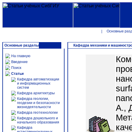
|
Основные раз
Основные разделы
Кафедра механики и машиностр
На главную
Ком
Введение
про
Поиск
Статьи
нан
Кафедра автоматизации
и информационных
surf
систем
Кафедра архитектуры
nan
Кафедра геологии,
геодезии и безопасности
А., 
жизнедеятельности
Кафедра геотехнологии
Мет
Кафедра дошкольного и
начального образования
кач
Кафедра
естественнонаучных