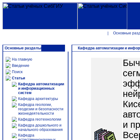
|
Основные раз
Основные разделы
Кафедра автоматизации и инфо
На главную
Быч
Введение
сег
Поиск
Статьи
эфф
Кафедра автоматизации
и информационных
нейр
систем
Кафедра архитектуры
Кис
Кафедра геологии,
геодезии и безопасности
авт
жизнедеятельности
Кафедра геотехнологии
и п
Кафедра дошкольного и
начального образования
Все
Кафедра
естественнонаучных