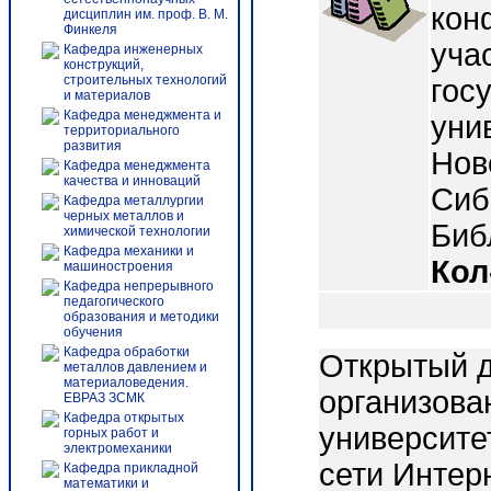
кон
дисциплин им. проф. В. М.
Финкеля
уча
Кафедра инженерных
конструкций,
строительных технологий
гос
и материалов
Кафедра менеджмента и
унив
территориального
развития
Нов
Кафедра менеджмента
качества и инноваций
Сиб
Кафедра металлургии
черных металлов и
Библ
химической технологии
Кафедра механики и
Кол
машиностроения
Кафедра непрерывного
педагогического
образования и методики
обучения
Кафедра обработки
Открытый д
металлов давлением и
материаловедения.
организова
ЕВРАЗ ЗСМК
Кафедра открытых
университе
горных работ и
электромеханики
сети Интер
Кафедра прикладной
математики и