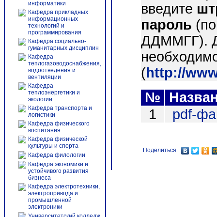
информатики
введите
шт
Кафедра прикладных
информационных
пароль
(по
технологий и
программирования
ДДММГГ). 
Кафедра социально-
гуманитарных дисциплин
необходимо
Кафедра
теплогазоводоснабжения,
(
http://ww
водоотведения и
вентиляции
Кафедра
теплоэнергетики и
№
Назва
экологии
Кафедра транспорта и
1
pdf-ф
логистики
Кафедра физического
воспитания
Кафедра физической
культуры и спорта
Поделиться
Кафедра филологии
Кафедра экономики и
устойчивого развития
бизнеса
Кафедра электротехники,
электропривода и
промышленной
электроники
Университетский колледж