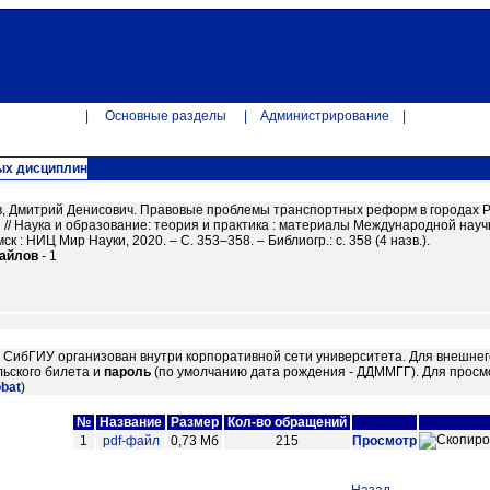
|
Основные разделы
|
Администрирование
|
ых дисциплин
 Дмитрий Денисович. Правовые проблемы транспортных реформ в городах России
 // Наука и образование: теория и практика : материалы Международной науч
к : НИЦ Мир Науки, 2020. – С. 353–358. – Библиогр.: с. 358 (4 назв.).
файлов
- 1
м СибГИУ организован внутри корпоративной сети университета. Для внешнег
ьского билета и
пароль
(по умолчанию дата рождения - ДДММГГ). Для просм
obat
)
№
Название
Размер
Кол-во обращений
1
pdf-файл
0,73 Мб
215
Просмотр