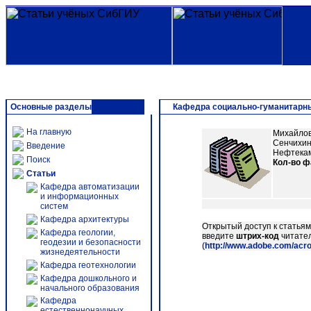
Основные разделы
Кафедра социально-гуманитарн
На главную
Михайлов,
Сенчихин
Введение
Нефтекамс
Поиск
Кол-во 
Статьи
Кафедра автоматизации
и информационных
систем
Кафедра архитектуры
Открытый доступ к статья
Кафедра геологии,
введите
штрих-код
читател
геодезии и безопасности
(
http://www.adobe.com/acr
жизнедеятельности
Кафедра геотехнологии
Кафедра дошкольного и
начального образования
Кафедра
естественнонаучных