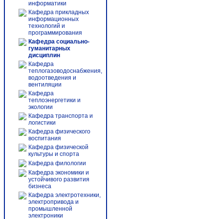
информатики
Кафедра прикладных
информационных
технологий и
программирования
Кафедра социально-
гуманитарных
дисциплин
Кафедра
теплогазоводоснабжения,
водоотведения и
вентиляции
Кафедра
теплоэнергетики и
экологии
Кафедра транспорта и
логистики
Кафедра физического
воспитания
Кафедра физической
культуры и спорта
Кафедра филологии
Кафедра экономики и
устойчивого развития
бизнеса
Кафедра электротехники,
электропривода и
промышленной
электроники