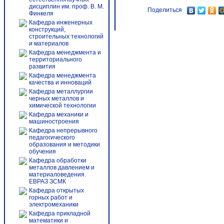
дисциплин им. проф. В. М.
Поделиться
Финкеля
Кафедра инженерных
конструкций,
строительных технологий
и материалов
Кафедра менеджмента и
территориального
развития
Кафедра менеджмента
качества и инноваций
Кафедра металлургии
черных металлов и
химической технологии
Кафедра механики и
машиностроения
Кафедра непрерывного
педагогического
образования и методики
обучения
Кафедра обработки
металлов давлением и
материаловедения.
ЕВРАЗ ЗСМК
Кафедра открытых
горных работ и
электромеханики
Кафедра прикладной
математики и