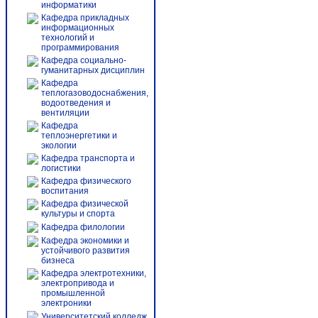
информатики
Кафедра прикладных
информационных
технологий и
программирования
Кафедра социально-
гуманитарных дисциплин
Кафедра
теплогазоводоснабжения,
водоотведения и
вентиляции
Кафедра
теплоэнергетики и
экологии
Кафедра транспорта и
логистики
Кафедра физического
воспитания
Кафедра физической
культуры и спорта
Кафедра филологии
Кафедра экономики и
устойчивого развития
бизнеса
Кафедра электротехники,
электропривода и
промышленной
электроники
Университетский колледж