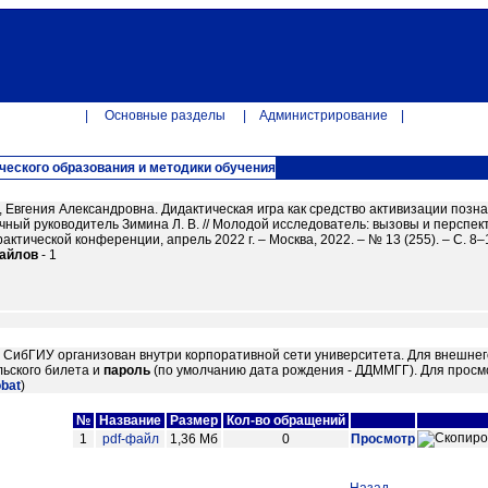
|
Основные разделы
|
Администрирование
|
ческого образования и методики обучения
, Евгения Александровна. Дидактическая игра как средство активизации позн
научный руководитель Зимина Л. В. // Молодой исследователь: вызовы и перс
актической конференции, апрель 2022 г. – Москва, 2022. – № 13 (255). – С. 8–13.
файлов
- 1
м СибГИУ организован внутри корпоративной сети университета. Для внешнег
ьского билета и
пароль
(по умолчанию дата рождения - ДДММГГ). Для просм
obat
)
№
Название
Размер
Кол-во обращений
1
pdf-файл
1,36 Мб
0
Просмотр