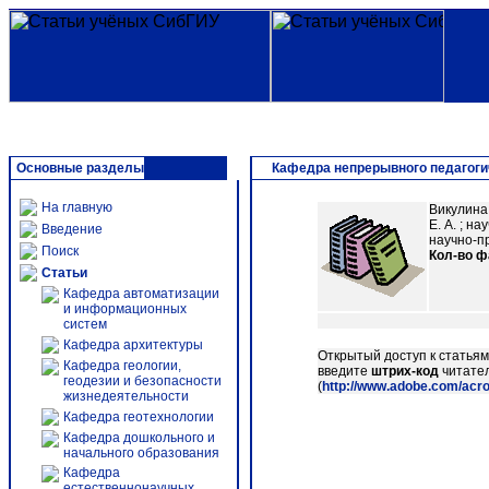
Основные разделы
Кафедра непрерывного педагоги
На главную
Викулина
Е. А. ; 
Введение
научно-пр
Поиск
Кол-во 
Статьи
Кафедра автоматизации
и информационных
систем
Кафедра архитектуры
Открытый доступ к статья
Кафедра геологии,
введите
штрих-код
читател
геодезии и безопасности
(
http://www.adobe.com/acr
жизнедеятельности
Кафедра геотехнологии
Кафедра дошкольного и
начального образования
Кафедра
естественнонаучных