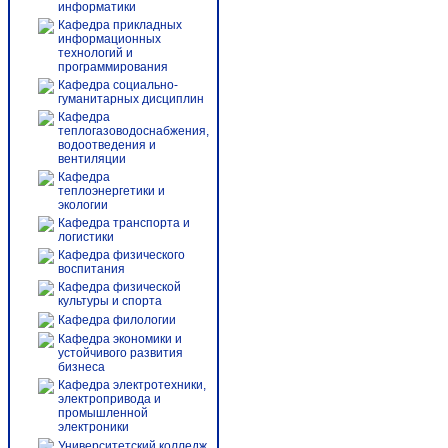
информатики
Кафедра прикладных
информационных
технологий и
программирования
Кафедра социально-
гуманитарных дисциплин
Кафедра
теплогазоводоснабжения,
водоотведения и
вентиляции
Кафедра
теплоэнергетики и
экологии
Кафедра транспорта и
логистики
Кафедра физического
воспитания
Кафедра физической
культуры и спорта
Кафедра филологии
Кафедра экономики и
устойчивого развития
бизнеса
Кафедра электротехники,
электропривода и
промышленной
электроники
Университетский колледж