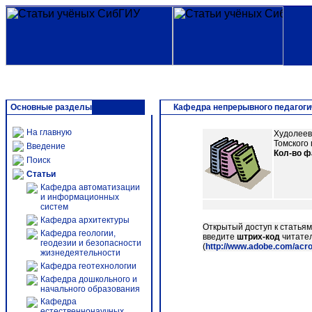
Основные разделы
Кафедра непрерывного педагоги
На главную
Худолеев,
Томского 
Введение
Кол-во 
Поиск
Статьи
Кафедра автоматизации
и информационных
систем
Кафедра архитектуры
Открытый доступ к статья
Кафедра геологии,
введите
штрих-код
читател
геодезии и безопасности
(
http://www.adobe.com/acr
жизнедеятельности
Кафедра геотехнологии
Кафедра дошкольного и
начального образования
Кафедра
естественнонаучных