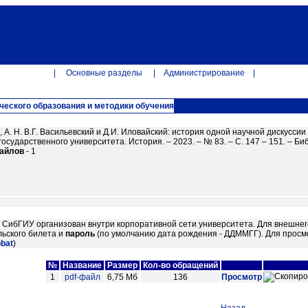
|
Основные разделы
|
Администрирование
|
ческого образования и методики обучения
 А. Н. В.Г. Васильевский и Д.И. Иловайский: история одной научной дискуссии /
государственного университета. История. – 2023. – № 83. – С. 147 – 151. – Библи
файлов
- 1
м СибГИУ организован внутри корпоративной сети университета. Для внешнег
ьского билета и
пароль
(по умолчанию дата рождения - ДДММГГ). Для просм
obat
)
№
Название
Размер
Кол-во обращений
1
pdf-файл
6,75 Мб
136
Просмотр