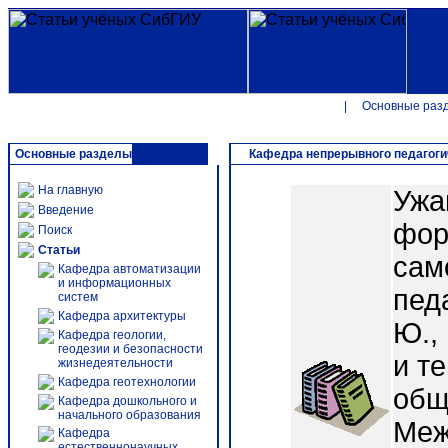
|
Основные раз
Основные разделы
Кафедра непрерывного педагоги
На главную
Ужа
Введение
фор
Поиск
Статьи
сам
Кафедра автоматизации
и информационных
пед
систем
Кафедра архитектуры
Ю.,
Кафедра геологии,
геодезии и безопасности
и т
жизнедеятельности
Кафедра геотехнологии
общ
Кафедра дошкольного и
начального образования
Меж
Кафедра
естественнонаучных