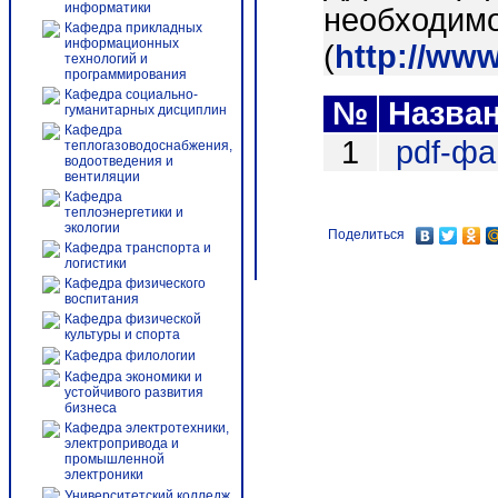
информатики
необходимо
Кафедра прикладных
информационных
(
http://ww
технологий и
программирования
Кафедра социально-
№
Назва
гуманитарных дисциплин
Кафедра
1
pdf-ф
теплогазоводоснабжения,
водоотведения и
вентиляции
Кафедра
теплоэнергетики и
экологии
Поделиться
Кафедра транспорта и
логистики
Кафедра физического
воспитания
Кафедра физической
культуры и спорта
Кафедра филологии
Кафедра экономики и
устойчивого развития
бизнеса
Кафедра электротехники,
электропривода и
промышленной
электроники
Университетский колледж