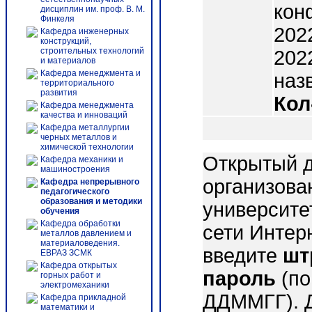
кон
дисциплин им. проф. В. М.
Финкеля
202
Кафедра инженерных
конструкций,
строительных технологий
2022
и материалов
Кафедра менеджмента и
назв
территориального
развития
Кол
Кафедра менеджмента
качества и инноваций
Кафедра металлургии
черных металлов и
химической технологии
Открытый д
Кафедра механики и
машиностроения
организова
Кафедра непрерывного
педагогического
образования и методики
университе
обучения
Кафедра обработки
сети Интер
металлов давлением и
материаловедения.
введите
шт
ЕВРАЗ ЗСМК
Кафедра открытых
пароль
(по
горных работ и
электромеханики
ДДММГГ). 
Кафедра прикладной
математики и