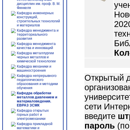
уче
дисциплин им. проф. В. М.
Финкеля
Нов
Кафедра инженерных
конструкций,
строительных технологий
2020
и материалов
Кафедра менеджмента и
тех
территориального
развития
Библ
Кафедра менеджмента
качества и инноваций
Кол
Кафедра металлургии
черных металлов и
химической технологии
Кафедра механики и
машиностроения
Открытый д
Кафедра непрерывного
педагогического
образования и методики
организова
обучения
Кафедра обработки
университе
металлов давлением и
материаловедения.
сети Интер
ЕВРАЗ ЗСМК
Кафедра открытых
введите
шт
горных работ и
электромеханики
пароль
(по
Кафедра прикладной
математики и