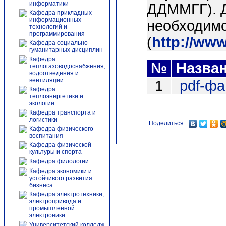
информатики
ДДММГГ). 
Кафедра прикладных
информационных
необходимо
технологий и
программирования
(
http://ww
Кафедра социально-
гуманитарных дисциплин
Кафедра
№
Назва
теплогазоводоснабжения,
водоотведения и
вентиляции
1
pdf-ф
Кафедра
теплоэнергетики и
экологии
Кафедра транспорта и
логистики
Поделиться
Кафедра физического
воспитания
Кафедра физической
культуры и спорта
Кафедра филологии
Кафедра экономики и
устойчивого развития
бизнеса
Кафедра электротехники,
электропривода и
промышленной
электроники
Университетский колледж