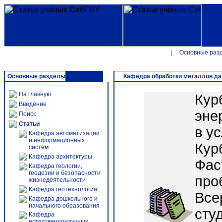
|
Основные раз
Основные разделы
Кафедра обработки металлов д
На главную
Кур
Введение
эне
Поиск
Статьи
в у
Кафедра автоматизации
и информационных
Курб
систем
Кафедра архитектуры
Фас
Кафедра геологии,
геодезии и безопасности
про
жизнедеятельности
Кафедра геотехнологии
Все
Кафедра дошкольного и
начального образования
сту
Кафедра
естественнонаучных