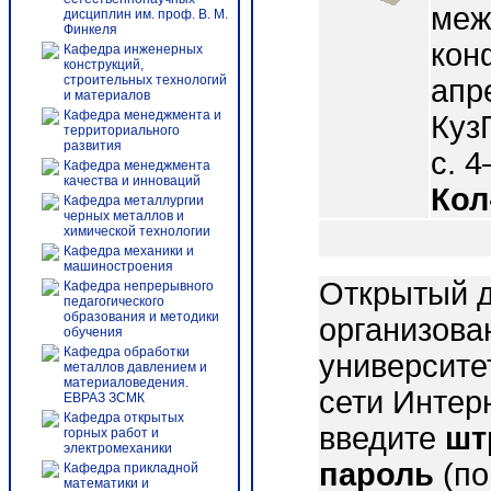
меж
дисциплин им. проф. В. М.
Финкеля
кон
Кафедра инженерных
конструкций,
строительных технологий
апр
и материалов
Кафедра менеджмента и
КузГ
территориального
развития
с. 4
Кафедра менеджмента
качества и инноваций
Кол
Кафедра металлургии
черных металлов и
химической технологии
Кафедра механики и
машиностроения
Открытый д
Кафедра непрерывного
педагогического
образования и методики
организова
обучения
Кафедра обработки
университе
металлов давлением и
материаловедения.
сети Интер
ЕВРАЗ ЗСМК
Кафедра открытых
введите
шт
горных работ и
электромеханики
пароль
(по
Кафедра прикладной
математики и