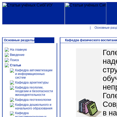
|
Основные раз
Основные разделы
Кафедра физического воспитан
На главную
Гол
Введение
над
Поиск
Статьи
стр
Кафедра автоматизации
и информационных
обу
систем
Кафедра архитектуры
неп
Кафедра геологии,
геодезии и безопасности
Голе
жизнедеятельности
Кафедра геотехнологии
Сов
Кафедра дошкольного и
начального образования
в н
Кафедра
естественнонаучных