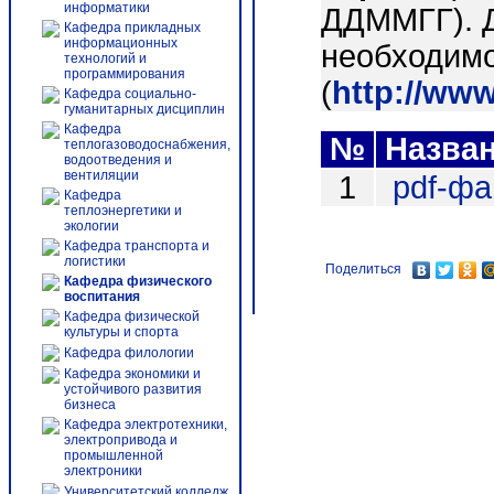
информатики
ДДММГГ). 
Кафедра прикладных
информационных
необходимо
технологий и
программирования
(
http://ww
Кафедра социально-
гуманитарных дисциплин
Кафедра
№
Назва
теплогазоводоснабжения,
водоотведения и
вентиляции
1
pdf-ф
Кафедра
теплоэнергетики и
экологии
Кафедра транспорта и
логистики
Поделиться
Кафедра физического
воспитания
Кафедра физической
культуры и спорта
Кафедра филологии
Кафедра экономики и
устойчивого развития
бизнеса
Кафедра электротехники,
электропривода и
промышленной
электроники
Университетский колледж