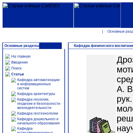
|
Основные раз
Основные разделы
Кафедра физического воспитан
На главную
Дро
Введение
мот
Поиск
Статьи
сре
Кафедра автоматизации
и информационных
А. В
систем
Кафедра архитектуры
рук.
Кафедра геологии,
геодезии и безопасности
мол
жизнедеятельности
Кафедра геотехнологии
реш
Кафедра дошкольного и
начального образования
нау
Кафедра
естественнонаучных