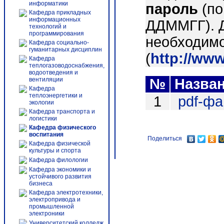
информатики
пароль
(по
Кафедра прикладных
информационных
ДДММГГ). 
технологий и
программирования
необходимо
Кафедра социально-
гуманитарных дисциплин
(
http://ww
Кафедра
теплогазоводоснабжения,
водоотведения и
вентиляции
№
Назва
Кафедра
теплоэнергетики и
1
pdf-ф
экологии
Кафедра транспорта и
логистики
Кафедра физического
воспитания
Поделиться
Кафедра физической
культуры и спорта
Кафедра филологии
Кафедра экономики и
устойчивого развития
бизнеса
Кафедра электротехники,
электропривода и
промышленной
электроники
Университетский колледж