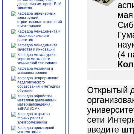
асп
дисциплин им. проф. В. М.
Финкеля
мая 
Кафедра инженерных
конструкций,
строительных технологий
СибГ
и материалов
Кафедра менеджмента и
Гум
территориального
развития
наук
Кафедра менеджмента
качества и инноваций
(4 н
Кафедра металлургии
черных металлов и
Кол
химической технологии
Кафедра механики и
машиностроения
Кафедра непрерывного
педагогического
образования и методики
Открытый д
обучения
Кафедра обработки
организова
металлов давлением и
материаловедения.
университе
ЕВРАЗ ЗСМК
Кафедра открытых
сети Интер
горных работ и
электромеханики
введите
шт
Кафедра прикладной
математики и