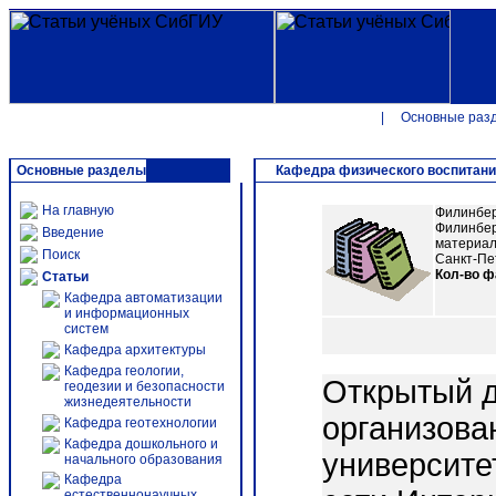
|
Основные раз
Основные разделы
Кафедра физического воспитан
На главную
Филинбер
Филинберг
Введение
материал
Поиск
Санкт-Пет
Кол-во 
Статьи
Кафедра автоматизации
и информационных
систем
Кафедра архитектуры
Кафедра геологии,
Открытый д
геодезии и безопасности
жизнедеятельности
организова
Кафедра геотехнологии
Кафедра дошкольного и
университе
начального образования
Кафедра
естественнонаучных