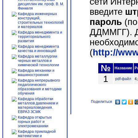
сети Интер
дисциплин им. проф. В. М.
Финкеля
введите
шт
Кафедра инженерных
конструкций,
пароль
(по
строительных технологий
и материалов
ДДММГГ). 
Кафедра менеджмента и
территориального
необходимо
развития
Кафедра менеджмента
(
http://ww
качества и инноваций
Кафедра металлургии
черных металлов и
химической технологии
№
Название
Р
Кафедра механики и
машиностроения
1
pdf-файл
4
Кафедра непрерывного
педагогического
образования и методики
обучения
Кафедра обработки
Поделиться
металлов давлением и
материаловедения.
ЕВРАЗ ЗСМК
Кафедра открытых
горных работ и
электромеханики
Кафедра прикладной
математики и