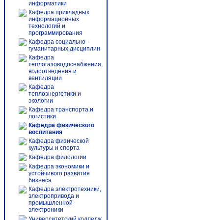
информатики
Кафедра прикладных
информационных
технологий и
программирования
Кафедра социально-
гуманитарных дисциплин
Кафедра
теплогазоводоснабжения,
водоотведения и
вентиляции
Кафедра
теплоэнергетики и
экологии
Кафедра транспорта и
логистики
Кафедра физического
воспитания
Кафедра физической
культуры и спорта
Кафедра филологии
Кафедра экономики и
устойчивого развития
бизнеса
Кафедра электротехники,
электропривода и
промышленной
электроники
Университетский колледж