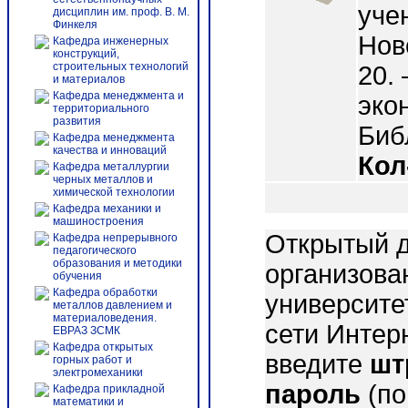
уче
дисциплин им. проф. В. М.
Финкеля
Нов
Кафедра инженерных
конструкций,
строительных технологий
20. 
и материалов
Кафедра менеджмента и
эко
территориального
развития
Библ
Кафедра менеджмента
качества и инноваций
Кол
Кафедра металлургии
черных металлов и
химической технологии
Кафедра механики и
машиностроения
Открытый д
Кафедра непрерывного
педагогического
образования и методики
организова
обучения
Кафедра обработки
университе
металлов давлением и
материаловедения.
сети Интер
ЕВРАЗ ЗСМК
Кафедра открытых
введите
шт
горных работ и
электромеханики
пароль
(по
Кафедра прикладной
математики и