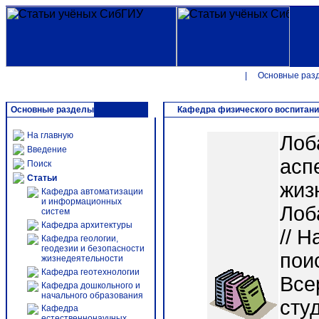
|
Основные раз
Основные разделы
Кафедра физического воспитан
На главную
Лоб
Введение
асп
Поиск
Статьи
жиз
Кафедра автоматизации
и информационных
Лоб
систем
Кафедра архитектуры
// 
Кафедра геологии,
геодезии и безопасности
пои
жизнедеятельности
Кафедра геотехнологии
Все
Кафедра дошкольного и
начального образования
сту
Кафедра
естественнонаучных