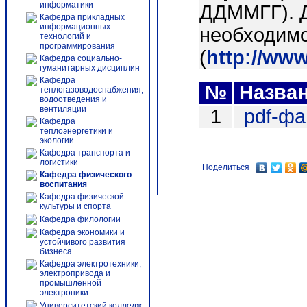
информатики
ДДММГГ). 
Кафедра прикладных
информационных
необходимо
технологий и
программирования
(
http://ww
Кафедра социально-
гуманитарных дисциплин
Кафедра
№
Назва
теплогазоводоснабжения,
водоотведения и
вентиляции
1
pdf-ф
Кафедра
теплоэнергетики и
экологии
Кафедра транспорта и
логистики
Поделиться
Кафедра физического
воспитания
Кафедра физической
культуры и спорта
Кафедра филологии
Кафедра экономики и
устойчивого развития
бизнеса
Кафедра электротехники,
электропривода и
промышленной
электроники
Университетский колледж