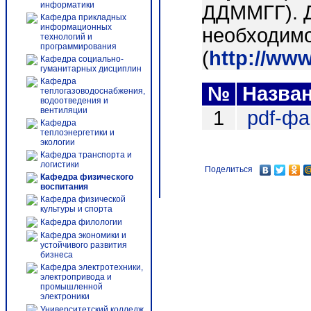
информатики
ДДММГГ). 
Кафедра прикладных
информационных
необходимо
технологий и
программирования
(
http://ww
Кафедра социально-
гуманитарных дисциплин
Кафедра
№
Назва
теплогазоводоснабжения,
водоотведения и
вентиляции
1
pdf-ф
Кафедра
теплоэнергетики и
экологии
Кафедра транспорта и
логистики
Поделиться
Кафедра физического
воспитания
Кафедра физической
культуры и спорта
Кафедра филологии
Кафедра экономики и
устойчивого развития
бизнеса
Кафедра электротехники,
электропривода и
промышленной
электроники
Университетский колледж