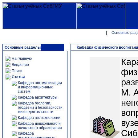
|
Основные раз
Основные разделы
Кафедра физического воспитан
На главную
Кар
Введение
физ
Поиск
Статьи
разв
Кафедра автоматизации
и информационных
М. 
систем
Кафедра архитектуры
неп
Кафедра геологии,
геодезии и безопасности
воп
жизнедеятельности
Кафедра геотехнологии
вуз
Кафедра дошкольного и
начального образования
Сиб
Кафедра
естественнонаучных