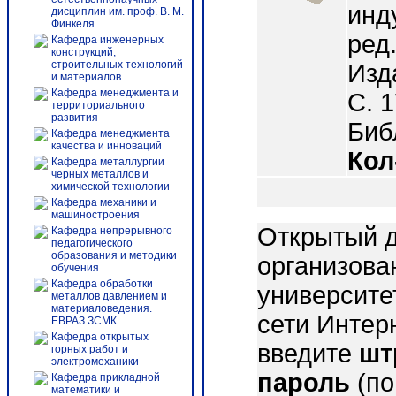
инд
дисциплин им. проф. В. М.
Финкеля
ред
Кафедра инженерных
конструкций,
строительных технологий
Изд
и материалов
Кафедра менеджмента и
С. 
территориального
развития
Библ
Кафедра менеджмента
качества и инноваций
Кол
Кафедра металлургии
черных металлов и
химической технологии
Кафедра механики и
машиностроения
Открытый д
Кафедра непрерывного
педагогического
образования и методики
организова
обучения
Кафедра обработки
университе
металлов давлением и
материаловедения.
сети Интер
ЕВРАЗ ЗСМК
Кафедра открытых
введите
шт
горных работ и
электромеханики
пароль
(по
Кафедра прикладной
математики и