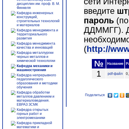
сети Интер
дисциплин им. проф. В. М.
Финкеля
введите
шт
Кафедра инженерных
конструкций,
пароль
(по
строительных технологий
и материалов
ДДММГГ). 
Кафедра менеджмента и
территориального
необходимо
развития
Кафедра менеджмента
(
http://ww
качества и инноваций
Кафедра металлургии
черных металлов и
химической технологии
№
Название
Р
Кафедра механики и
машиностроения
1
pdf-файл
0
Кафедра непрерывного
педагогического
образования и методики
обучения
Кафедра обработки
Поделиться
металлов давлением и
материаловедения.
ЕВРАЗ ЗСМК
Кафедра открытых
горных работ и
электромеханики
Кафедра прикладной
математики и