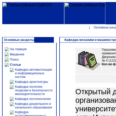
|
Основные раз
Основные разделы
Кафедра механики и машиностр
На главную
Герасимо
примените
Введение
Дворников
Поиск
№ 4 (122).
Кол-во 
Статьи
Кафедра автоматизации
и информационных
систем
Кафедра архитектуры
Кафедра геологии,
Открытый д
геодезии и безопасности
жизнедеятельности
организова
Кафедра геотехнологии
Кафедра дошкольного и
университе
начального образования
Кафедра
естественнонаучных