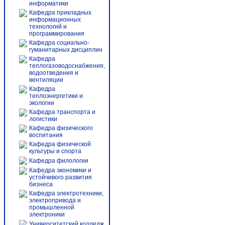
информатики
Кафедра прикладных
информационных
технологий и
программирования
Кафедра социально-
гуманитарных дисциплин
Кафедра
теплогазоводоснабжения,
водоотведения и
вентиляции
Кафедра
теплоэнергетики и
экологии
Кафедра транспорта и
логистики
Кафедра физического
воспитания
Кафедра физической
культуры и спорта
Кафедра филологии
Кафедра экономики и
устойчивого развития
бизнеса
Кафедра электротехники,
электропривода и
промышленной
электроники
Университетский колледж