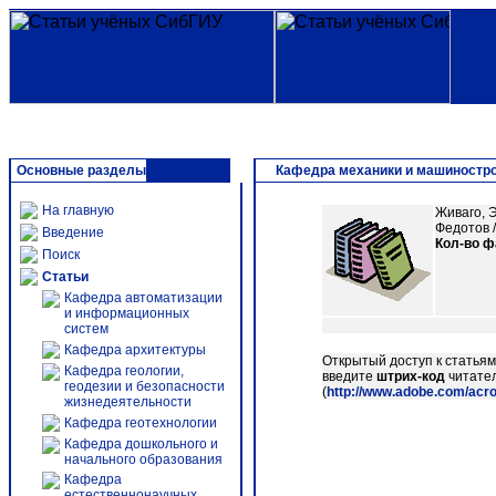
Основные разделы
Кафедра механики и машиностр
На главную
Живаго, Э
Федотов /
Введение
Кол-во 
Поиск
Статьи
Кафедра автоматизации
и информационных
систем
Кафедра архитектуры
Открытый доступ к статья
Кафедра геологии,
введите
штрих-код
читател
геодезии и безопасности
(
http://www.adobe.com/acr
жизнедеятельности
Кафедра геотехнологии
Кафедра дошкольного и
начального образования
Кафедра
естественнонаучных