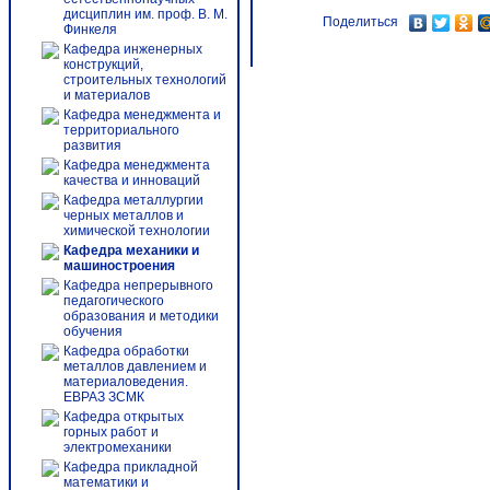
дисциплин им. проф. В. М.
Поделиться
Финкеля
Кафедра инженерных
конструкций,
строительных технологий
и материалов
Кафедра менеджмента и
территориального
развития
Кафедра менеджмента
качества и инноваций
Кафедра металлургии
черных металлов и
химической технологии
Кафедра механики и
машиностроения
Кафедра непрерывного
педагогического
образования и методики
обучения
Кафедра обработки
металлов давлением и
материаловедения.
ЕВРАЗ ЗСМК
Кафедра открытых
горных работ и
электромеханики
Кафедра прикладной
математики и