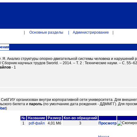
|
Основные разделы
|
Администрирование
|
оения
. Я. Анализ структуры опорно-двигательной системы человека и нарушений ра
/ Сборник научных трудов Sworld. – 2014. – Т. 2 : Технические науки. – С. 55–62.
файлов
- 1
м СибГИУ организован внутри корпоративной сети университета. Для внешнег
ьского билета и
пароль
(по умолчанию дата рождения - ДДММГГ). Для просм
obat
)
№
Название
Размер
Кол-во обращений
1
pdf-файл
4,01 Мб
3
Просмотр