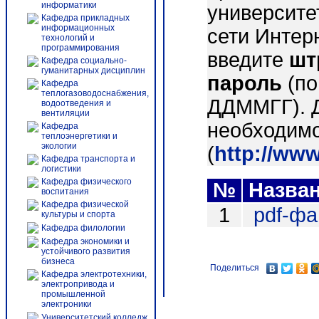
информатики
университе
Кафедра прикладных
информационных
сети Интер
технологий и
программирования
введите
шт
Кафедра социально-
гуманитарных дисциплин
пароль
(по
Кафедра
теплогазоводоснабжения,
ДДММГГ). 
водоотведения и
вентиляции
необходимо
Кафедра
теплоэнергетики и
экологии
(
http://ww
Кафедра транспорта и
логистики
Кафедра физического
№
Назва
воспитания
Кафедра физической
1
pdf-ф
культуры и спорта
Кафедра филологии
Кафедра экономики и
устойчивого развития
бизнеса
Поделиться
Кафедра электротехники,
электропривода и
промышленной
электроники
Университетский колледж