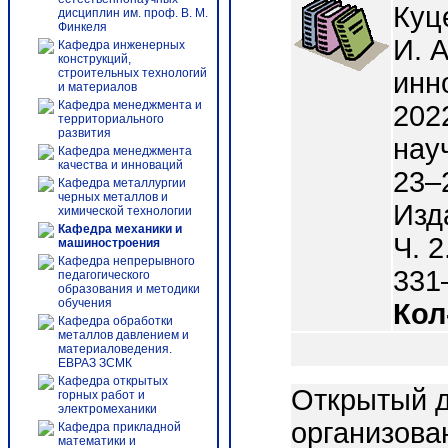
Куце
дисциплин им. проф. В. М.
Финкеля
И. А
Кафедра инженерных
конструкций,
строительных технологий
инн
и материалов
Кафедра менеджмента и
202
территориального
развития
нау
Кафедра менеджмента
качества и инноваций
23–
Кафедра металлургии
черных металлов и
Изд
химической технологии
Кафедра механики и
Ч. 2
машиностроения
Кафедра непрерывного
331–
педагогического
образования и методики
обучения
Кол
Кафедра обработки
металлов давлением и
материаловедения.
ЕВРАЗ ЗСМК
Кафедра открытых
Открытый д
горных работ и
электромеханики
организова
Кафедра прикладной
математики и