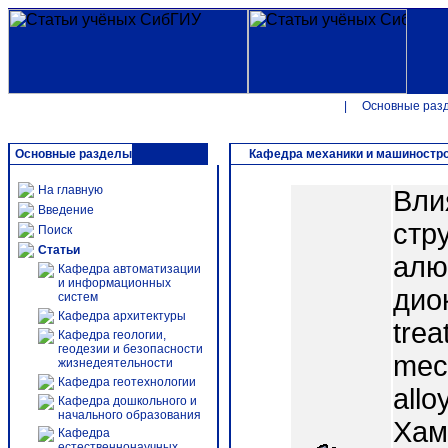
|
Основные раз
Основные разделы
Кафедра механики и машиностр
На главную
Вли
Введение
стр
Поиск
Статьи
алю
Кафедра автоматизации
и информационных
диок
систем
Кафедра архитектуры
trea
Кафедра геологии,
геодезии и безопасности
mech
жизнедеятельности
Кафедра геотехнологии
allo
Кафедра дошкольного и
начального образования
Хам
Кафедра
естественнонаучных