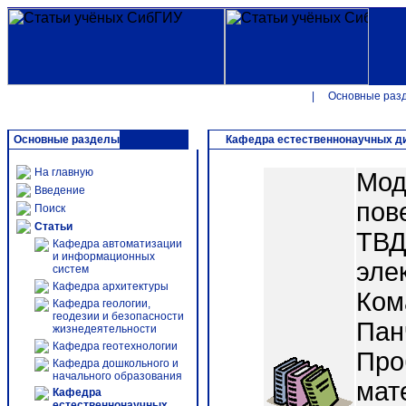
|
Основные раз
Основные разделы
Кафедра естественнонаучных дис
На главную
Мод
Введение
пов
Поиск
Статьи
ТВД
Кафедра автоматизации
и информационных
эле
систем
Кафедра архитектуры
Ком
Кафедра геологии,
геодезии и безопасности
Пан
жизнедеятельности
Кафедра геотехнологии
Про
Кафедра дошкольного и
начального образования
мат
Кафедра
естественнонаучных