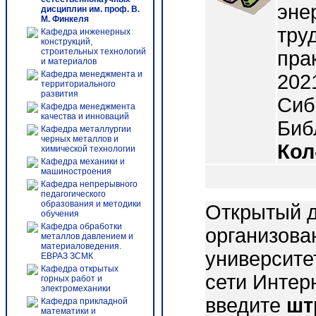
эне
дисциплин им. проф. В.
М. Финкеля
тру
Кафедра инженерных
конструкций,
строительных технологий
пра
и материалов
Кафедра менеджмента и
2021
территориального
развития
Сиб
Кафедра менеджмента
качества и инноваций
Библ
Кафедра металлургии
черных металлов и
Кол
химической технологии
Кафедра механики и
машиностроения
Кафедра непрерывного
педагогического
образования и методики
Открытый д
обучения
Кафедра обработки
организова
металлов давлением и
материаловедения.
университе
ЕВРАЗ ЗСМК
Кафедра открытых
сети Интер
горных работ и
электромеханики
введите
шт
Кафедра прикладной
математики и