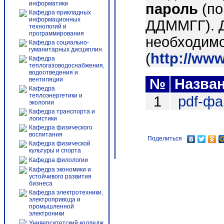
информатики
пароль
(по
Кафедра прикладных
информационных
ДДММГГ). 
технологий и
программирования
необходимо
Кафедра социально-
гуманитарных дисциплин
(
http://ww
Кафедра
теплогазоводоснабжения,
водоотведения и
вентиляции
№
Назва
Кафедра
теплоэнергетики и
1
pdf-ф
экологии
Кафедра транспорта и
логистики
Кафедра физического
воспитания
Поделиться
Кафедра физической
культуры и спорта
Кафедра филологии
Кафедра экономики и
устойчивого развития
бизнеса
Кафедра электротехники,
электропривода и
промышленной
электроники
Университетский колледж