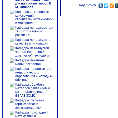
дисциплин им. проф. В.
Поделиться
М. Финкеля
Кафедра инженерных
конструкций,
строительных технологий
и материалов
Кафедра менеджмента и
территориального
развития
Кафедра менеджмента
качества и инноваций
Кафедра металлургии
черных металлов и
химической технологии
Кафедра механики и
машиностроения
Кафедра непрерывного
педагогического
образования и методики
обучения
Кафедра обработки
металлов давлением и
материаловедения.
ЕВРАЗ ЗСМК
Кафедра открытых
горных работ и
электромеханики
Кафедра прикладной
математики и