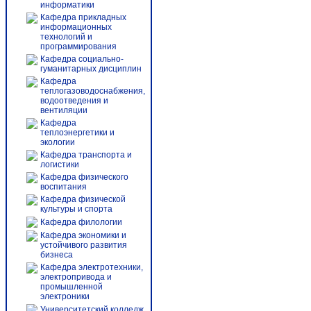
информатики
Кафедра прикладных
информационных
технологий и
программирования
Кафедра социально-
гуманитарных дисциплин
Кафедра
теплогазоводоснабжения,
водоотведения и
вентиляции
Кафедра
теплоэнергетики и
экологии
Кафедра транспорта и
логистики
Кафедра физического
воспитания
Кафедра физической
культуры и спорта
Кафедра филологии
Кафедра экономики и
устойчивого развития
бизнеса
Кафедра электротехники,
электропривода и
промышленной
электроники
Университетский колледж