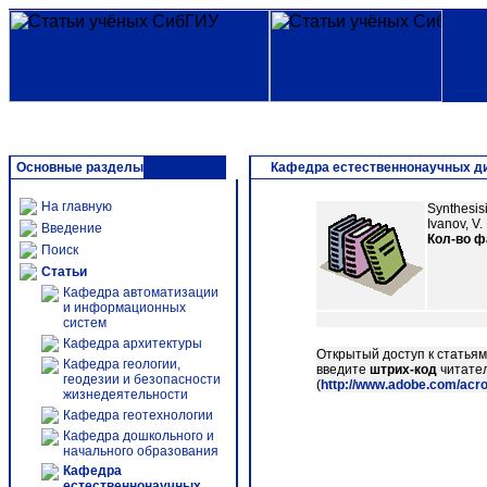
Основные разделы
Кафедра естественнонаучных дис
На главную
Synthesisi
Ivanov, V.
Введение
Кол-во 
Поиск
Статьи
Кафедра автоматизации
и информационных
систем
Кафедра архитектуры
Открытый доступ к статья
Кафедра геологии,
введите
штрих-код
читател
геодезии и безопасности
(
http://www.adobe.com/acr
жизнедеятельности
Кафедра геотехнологии
Кафедра дошкольного и
начального образования
Кафедра
естественнонаучных