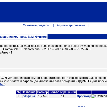
|
Основные разделы
|
Администрирование
|
циплин им. проф. В. М. Финкеля
ng nanostructural wear-resistant coatings on martensite steel by welding methods / S
 E. Gromov // Int. J. Nanotechnol. – 2017. – Vol. 14, № 7/8. – P. 627–636.
файлов
- 1
м СибГИУ организован внутри корпоративной сети университета. Для внешнег
ьского билета и
пароль
(по умолчанию дата рождения - ДДММГГ). Для просм
obat
)
№
Название
Размер
Кол-во обращений
1
pdf-файл
1,7 Мб
11
Просмотр