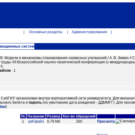
|
Основные разделы
|
Администрирование
|
рмационных систем
. В. Модели и механизмы планирования сервисных улучшений / А. В. Зимин //
: труды XII Всероссийской научно-практической конференции (с международным
4.
файлов
- 1
м СибГИУ организован внутри корпоративной сети университета. Для внешнег
ьского билета и
пароль
(по умолчанию дата рождения - ДДММГГ). Для просм
obat
)
№
Название
Размер
Кол-во обращений
1
pdf-файл
0,79 Мб
260
Просмотр