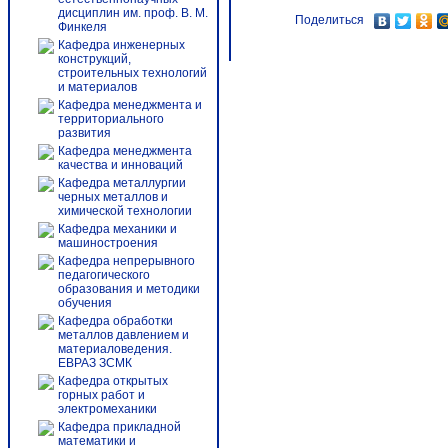
дисциплин им. проф. В. М.
Поделиться
Финкеля
Кафедра инженерных
конструкций,
строительных технологий
и материалов
Кафедра менеджмента и
территориального
развития
Кафедра менеджмента
качества и инноваций
Кафедра металлургии
черных металлов и
химической технологии
Кафедра механики и
машиностроения
Кафедра непрерывного
педагогического
образования и методики
обучения
Кафедра обработки
металлов давлением и
материаловедения.
ЕВРАЗ ЗСМК
Кафедра открытых
горных работ и
электромеханики
Кафедра прикладной
математики и