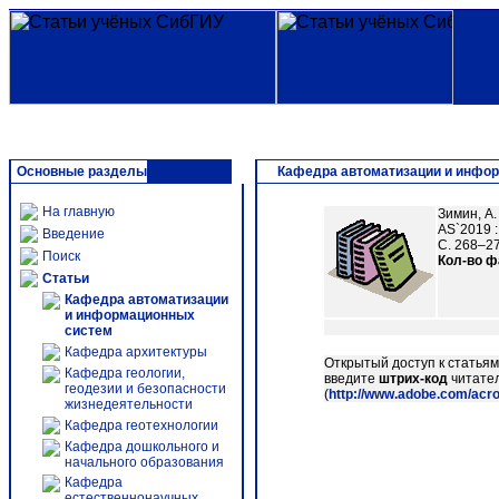
Основные разделы
Кафедра автоматизации и инфо
На главную
Зимин, А
AS`2019 
Введение
С. 268–27
Поиск
Кол-во 
Статьи
Кафедра автоматизации
и информационных
систем
Кафедра архитектуры
Открытый доступ к статья
Кафедра геологии,
введите
штрих-код
читател
геодезии и безопасности
(
http://www.adobe.com/acr
жизнедеятельности
Кафедра геотехнологии
Кафедра дошкольного и
начального образования
Кафедра
естественнонаучных