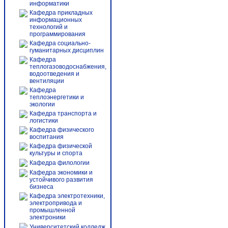
информатики
Кафедра прикладных
информационных
технологий и
программирования
Кафедра социально-
гуманитарных дисциплин
Кафедра
теплогазоводоснабжения,
водоотведения и
вентиляции
Кафедра
теплоэнергетики и
экологии
Кафедра транспорта и
логистики
Кафедра физического
воспитания
Кафедра физической
культуры и спорта
Кафедра филологии
Кафедра экономики и
устойчивого развития
бизнеса
Кафедра электротехники,
электропривода и
промышленной
электроники
Университетский колледж