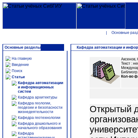
|
Основные раз
Основные разделы
Кафедра автоматизации и инфо
На главную
Аксенов, 
Текст : н
Введение
Междунар
Поиск
Библиогр.:
Кол-во 
Статьи
Кафедра автоматизации
и информационных
систем
Кафедра архитектуры
Кафедра геологии,
Открытый д
геодезии и безопасности
жизнедеятельности
организова
Кафедра геотехнологии
Кафедра дошкольного и
университе
начального образования
Кафедра
естественнонаучных