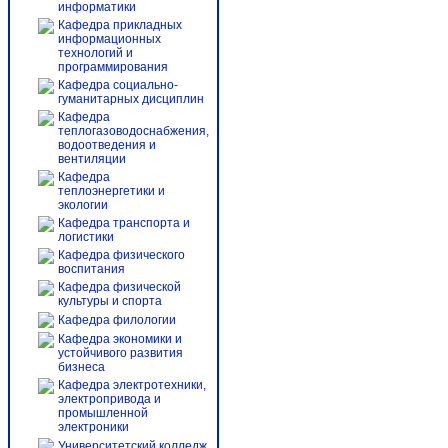
информатики
Кафедра прикладных
информационных
технологий и
программирования
Кафедра социально-
гуманитарных дисциплин
Кафедра
теплогазоводоснабжения,
водоотведения и
вентиляции
Кафедра
теплоэнергетики и
экологии
Кафедра транспорта и
логистики
Кафедра физического
воспитания
Кафедра физической
культуры и спорта
Кафедра филологии
Кафедра экономики и
устойчивого развития
бизнеса
Кафедра электротехники,
электропривода и
промышленной
электроники
Университетский колледж