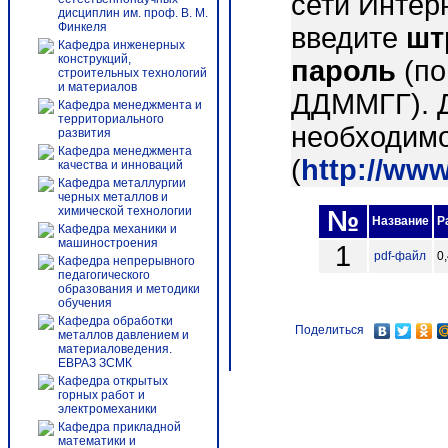
сети Интер
дисциплин им. проф. В. М.
Финкеля
введите
шт
Кафедра инженерных
конструкций,
пароль
(по
строительных технологий
и материалов
ДДММГГ). 
Кафедра менеджмента и
территориального
необходимо
развития
Кафедра менеджмента
(
http://ww
качества и инноваций
Кафедра металлургии
черных металлов и
химической технологии
№
Название
Р
Кафедра механики и
машиностроения
1
pdf-файл
0
Кафедра непрерывного
педагогического
образования и методики
обучения
Кафедра обработки
Поделиться
металлов давлением и
материаловедения.
ЕВРАЗ ЗСМК
Кафедра открытых
горных работ и
электромеханики
Кафедра прикладной
математики и