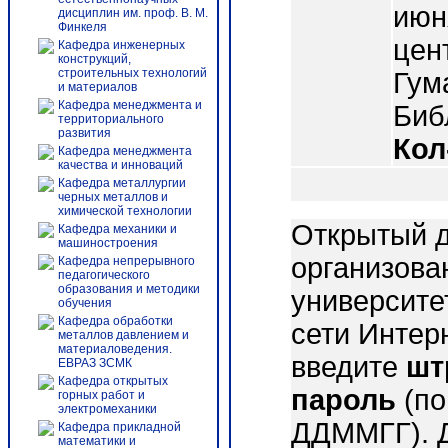
июня
дисциплин им. проф. В. М.
Финкеля
цент
Кафедра инженерных
конструкций,
строительных технологий
Гум
и материалов
Кафедра менеджмента и
Библ
территориального
развития
Кол
Кафедра менеджмента
качества и инноваций
Кафедра металлургии
черных металлов и
химической технологии
Открытый д
Кафедра механики и
машиностроения
организова
Кафедра непрерывного
педагогического
образования и методики
университе
обучения
Кафедра обработки
сети Интер
металлов давлением и
материаловедения.
введите
шт
ЕВРАЗ ЗСМК
Кафедра открытых
пароль
(по
горных работ и
электромеханики
ДДММГГ). 
Кафедра прикладной
математики и