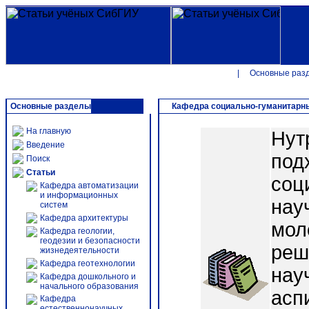
|
Основные раз
Основные разделы
Кафедра социально-гуманитарн
На главную
Нут
Введение
под
Поиск
Статьи
соц
Кафедра автоматизации
и информационных
науч
систем
Кафедра архитектуры
мол
Кафедра геологии,
геодезии и безопасности
реш
жизнедеятельности
Кафедра геотехнологии
нау
Кафедра дошкольного и
начального образования
асп
Кафедра
естественнонаучных