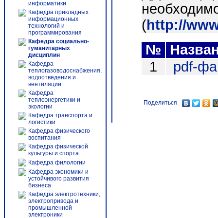
информатики
необходимо
Кафедра прикладных
информационных
(
http://ww
технологий и
программирования
Кафедра социально-
№
Назва
гуманитарных
дисциплин
1
pdf-ф
Кафедра
теплогазоводоснабжения,
водоотведения и
вентиляции
Кафедра
теплоэнергетики и
Поделиться
экологии
Кафедра транспорта и
логистики
Кафедра физического
воспитания
Кафедра физической
культуры и спорта
Кафедра филологии
Кафедра экономики и
устойчивого развития
бизнеса
Кафедра электротехники,
электропривода и
промышленной
электроники