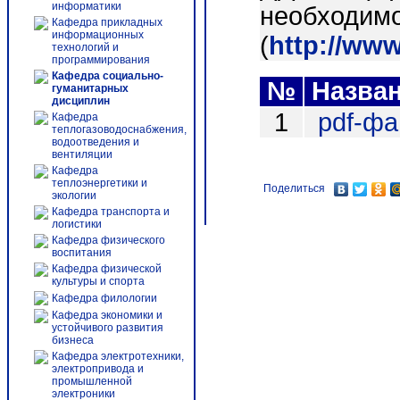
информатики
необходимо
Кафедра прикладных
информационных
(
http://ww
технологий и
программирования
Кафедра социально-
№
Назва
гуманитарных
дисциплин
1
pdf-ф
Кафедра
теплогазоводоснабжения,
водоотведения и
вентиляции
Кафедра
теплоэнергетики и
Поделиться
экологии
Кафедра транспорта и
логистики
Кафедра физического
воспитания
Кафедра физической
культуры и спорта
Кафедра филологии
Кафедра экономики и
устойчивого развития
бизнеса
Кафедра электротехники,
электропривода и
промышленной
электроники