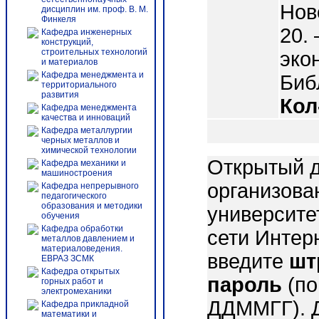
Нов
дисциплин им. проф. В. М.
Финкеля
20. 
Кафедра инженерных
конструкций,
строительных технологий
эко
и материалов
Кафедра менеджмента и
Библ
территориального
развития
Кол
Кафедра менеджмента
качества и инноваций
Кафедра металлургии
черных металлов и
химической технологии
Открытый д
Кафедра механики и
машиностроения
организова
Кафедра непрерывного
педагогического
образования и методики
университе
обучения
Кафедра обработки
сети Интер
металлов давлением и
материаловедения.
введите
шт
ЕВРАЗ ЗСМК
Кафедра открытых
пароль
(по
горных работ и
электромеханики
ДДММГГ). 
Кафедра прикладной
математики и