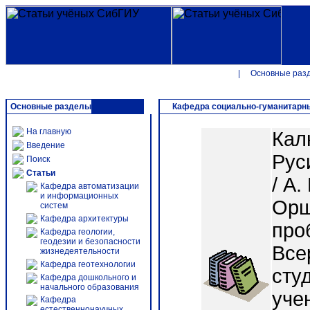
|
Основные раз
Основные разделы
Кафедра социально-гуманитарн
На главную
Кал
Введение
Руси
Поиск
Статьи
/ А.
Кафедра автоматизации
и информационных
Орш
систем
Кафедра архитектуры
про
Кафедра геологии,
геодезии и безопасности
Все
жизнедеятельности
Кафедра геотехнологии
сту
Кафедра дошкольного и
начального образования
уче
Кафедра
естественнонаучных